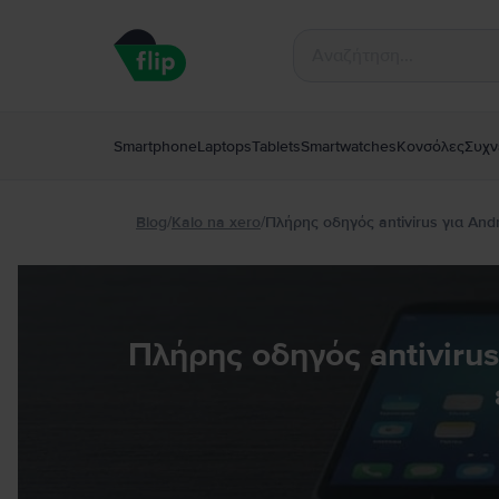
Smartphone
Laptops
Tablets
Smartwatches
Κονσόλες
Συχν
Blog
/
Kalo na xero
/
Πλήρης οδηγός antivirus για And
Πλήρης οδηγός antivirus