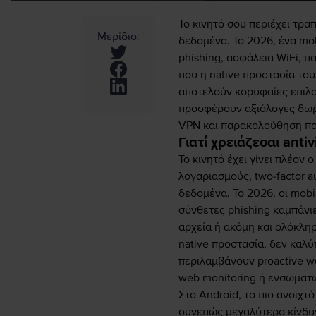
Το κινητό σου περιέχει τρ
Μερίδιο
:
δεδομένα. Το 2026, ένα mob
phishing, ασφάλεια WiFi, 
που η native προστασία του
αποτελούν κορυφαίες επιλο
προσφέρουν αξιόλογες δωρε
VPN και παρακολούθηση π
Γιατί χρειάζεσαι anti
Το κινητό έχει γίνει πλέον
λογαριασμούς, two-factor a
δεδομένα. Το 2026, οι mobi
σύνθετες phishing καμπάνι
αρχεία ή ακόμη και ολόκλη
native προστασία, δεν καλύ
περιλαμβάνουν proactive we
web monitoring ή ενσωματω
Στο Android, το πιο ανοιχ
συνεπώς μεγαλύτερο κίνδυν