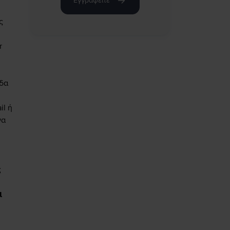
Εγγραφείτε
ς
r
εδα
il ή
να
ς
ά