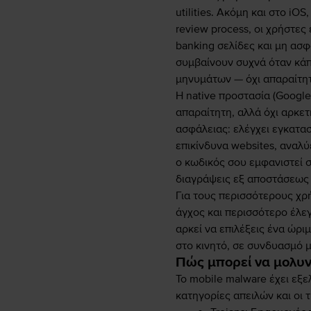
utilities. Ακόμη και στο i
review process, οι χρήστες
banking σελίδες και μη ασφ
συμβαίνουν συχνά όταν κάπο
μηνυμάτων — όχι απαραίτητ
Η native προστασία (Google P
απαραίτητη, αλλά όχι αρκετ
ασφάλειας: ελέγχει εγκατα
επικίνδυνα websites, αναλύ
ο κωδικός σου εμφανιστεί 
διαγράψεις εξ αποστάσεως 
Για τους περισσότερους χρή
άγχος και περισσότερο έλε
αρκεί να επιλέξεις ένα ώρι
στο κινητό, σε συνδυασμό μ
Πώς μπορεί να μολυνθ
Το mobile malware έχει εξελ
κατηγορίες απειλών και οι 