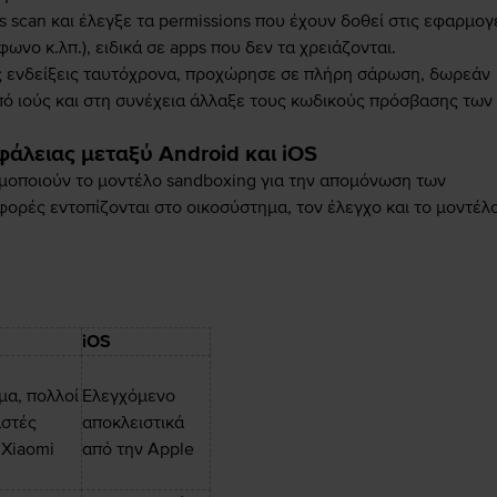
s scan και έλεγξε τα permissions που έχουν δοθεί στις εφαρμογ
ωνο κ.λπ.), ειδικά σε apps που δεν τα χρειάζονται.
ς ενδείξεις ταυτόχρονα, προχώρησε σε πλήρη σάρωση, δωρεάν
ό ιούς και στη συνέχεια άλλαξε τους κωδικούς πρόσβασης των
φάλειας μεταξύ Android και iOS
σιμοποιούν το μοντέλο sandboxing για την απομόνωση των
φορές εντοπίζονται στο οικοσύστημα, τον έλεγχο και το μοντέλ
iOS
μα, πολλοί
Ελεγχόμενο
στές
αποκλειστικά
 Xiaomi
από την Apple