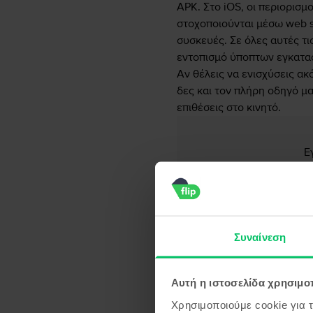
APK. Στο iOS, οι περιορισμ
στοχοποιούνται μέσω web sca
συσκευές. Σε όλες αυτές τι
εντοπισμό ύποπτων εγκατα
Αν θέλεις να ενισχύσεις ακ
δες και τον πλήρη οδηγό μα
επιθέσεις στο κινητό.
Ε
Ονοματεπώνυμ
Συναίνεση
συμφωνώ μ
Αυτή η ιστοσελίδα χρησιμοπ
Χρησιμοποιούμε cookie για 