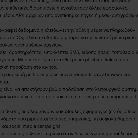
ου φαίνονται νόμιμες, αλλά μετά την εγκατάσταση κλέβουν
ν επιθετικές διαφημίσεις ή εγκαθιστούν άλλες εφαρμογές.
ι μέσω APK αρχείων από ανεπίσημες πηγές ή μέσω αντιγράφων
γραφεί δεδομένα ή κλειδώνει την οθόνη μέχρι να πληρωθούν
νιο στο iOS, αλλά στο Android μπορεί να εμφανιστεί μέσω pirate
ουλων συνημμένων αρχείων.
εί δραστηριότητα, υποκλέπτει SMS, ειδοποιήσεις, τοποθεσία κ
γήσεις. Μπορεί να εγκατασταθεί μέσω phishing links ή από
σική πρόσβαση στο κινητό.
τη συσκευή με διαφημίσεις, κάνει redirects στον browser και
ημα.
ς είναι να αποκτήσουν βαθιά πρόσβαση στο λειτουργικό σύστημ
νδυνο κυρίως σε rooted συσκευές ή σε κινητά με compromised
 επίθεσης περιλαμβάνουν κακόβουλες εφαρμογές (εκτός official
ι μηνύματα που μιμούνται νόμιμες υπηρεσίες, μη ασφαλή δημόσια
 και social media campaigns.
sideloading αυξάνει το ρίσκο όταν δεν ελέγχεται η προέλευση 