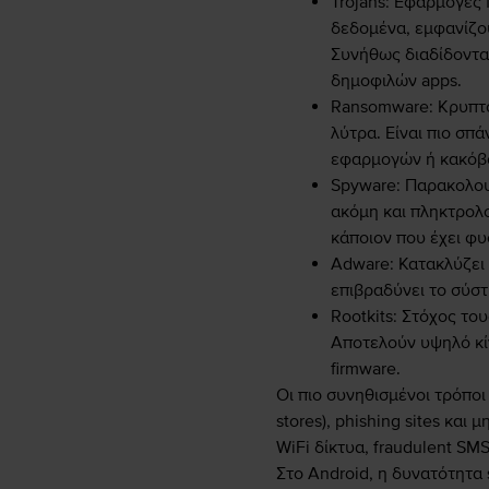
Trojans:
Εφαρμογές π
δεδομένα, εμφανίζου
Συνήθως διαδίδοντα
δημοφιλών apps.
Ransomware:
Κρυπτο
λύτρα. Είναι πιο σπά
εφαρμογών ή κακόβ
Spyware:
Παρακολουθ
ακόμη και πληκτρολο
κάποιον που έχει φυ
Adware:
Κατακλύζει 
επιβραδύνει το σύστ
Rootkits:
Στόχος του
Αποτελούν υψηλό κί
firmware.
Οι πιο συνηθισμένοι τρόποι
stores), phishing sites κα
WiFi δίκτυα, fraudulent SMS
Στο Android, η δυνατότητα 