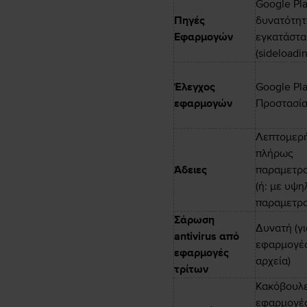
Google Pla
Πηγές
δυνατότητ
Εφαρμογών
εγκατάστ
(sideloadi
Έλεγχος
Google Pl
εφαρμογών
Προστασί
Λεπτομερή
πλήρως
Άδειες
παραμετρο
(ή: με υψ
παραμετρο
Σάρωση
Δυνατή (γι
antivirus από
εφαρμογές
εφαρμογές
αρχεία)
τρίτων
Κακόβουλ
εφαρμογές