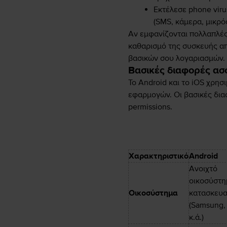
Εκτέλεσε phone viru
(SMS, κάμερα, μικρόφ
Αν εμφανίζονται πολλαπλέ
καθαρισμό της συσκευής απ
βασικών σου λογαριασμών.
Βασικές διαφορές ασ
Το Android και το iOS χρη
εφαρμογών. Οι βασικές δια
permissions.
Χαρακτηριστικό
Android
Ανοιχτό
οικοσύστη
Οικοσύστημα
κατασκευα
(Samsung,
κ.ά.)