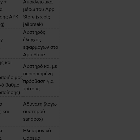
y +
Αποκλειστικά
α
μέσω του App
ασης APK
Store (χωρίς
ng)
jailbreak)
Αυστηρός
ay
έλεγχος
α
εφαρμογών στο
App Store
ς και
Αυστηρό και με
περιορισμένη
ποιήσιμος
πρόσβαση για
ηλό βαθμό
τρίτους
ποίησης)
α
Αδύνατη (λόγω
 και
αυστηρού
sandbox)
ες
Ηλεκτρονικό
,
ψάρεμα