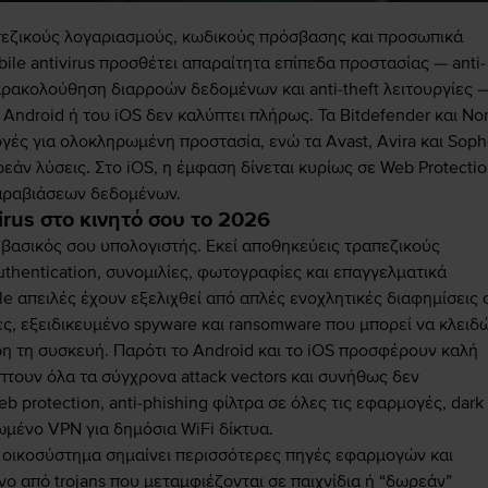
απεζικούς λογαριασμούς, κωδικούς πρόσβασης και προσωπικά
ile antivirus προσθέτει απαραίτητα επίπεδα προστασίας — anti-
παρακολούθηση διαρροών δεδομένων και anti-theft λειτουργίες 
 Android ή του iOS δεν καλύπτει πλήρως. Τα Bitdefender και No
γές για ολοκληρωμένη προστασία, ενώ τα Avast, Avira και Soph
άν λύσεις. Στο iOS, η έμφαση δίνεται κυρίως σε Web Protectio
αραβιάσεων δεδομένων.
virus στο κινητό σου το 2026
 ο βασικός σου υπολογιστής. Εκεί αποθηκεύεις τραπεζικούς
uthentication, συνομιλίες, φωτογραφίες και επαγγελματικά
le απειλές έχουν εξελιχθεί από απλές ενοχλητικές διαφημίσεις 
ες, εξειδικευμένο spyware και ransomware που μπορεί να κλειδ
ρη τη συσκευή. Παρότι το Android και το iOS προσφέρουν καλή
πτουν όλα τα σύγχρονα attack vectors και συνήθως δεν
b protection, anti-phishing φίλτρα σε όλες τις εφαρμογές, dark
μένο VPN για δημόσια WiFi δίκτυα.
τό οικοσύστημα σημαίνει περισσότερες πηγές εφαρμογών και
ο από trojans που μεταμφιέζονται σε παιχνίδια ή “δωρεάν”