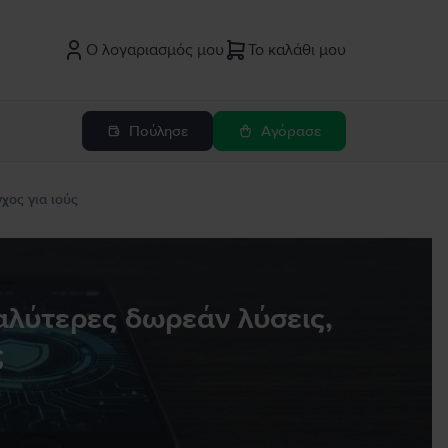
Ο λογαριασμός μου
Το καλάθι μου
Πούλησε
Αγόρασε
χος για ιούς
καλύτερες δωρεάν λύσεις,
ς