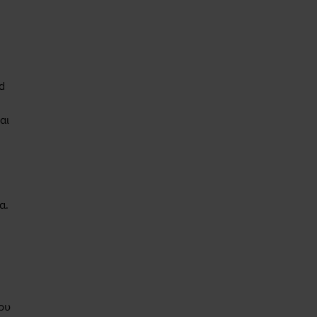
d
αι
α.
του