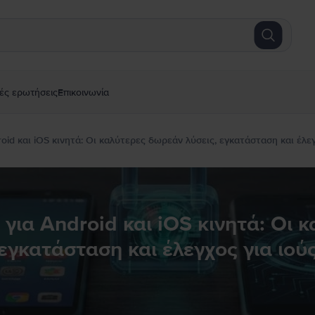
ές ερωτήσεις
Επικοινωνία
roid και iOS κινητά: Οι καλύτερες δωρεάν λύσεις, εγκατάσταση και έλεγ
 για Android και iOS κινητά: Οι 
εγκατάσταση και έλεγχος για ιού