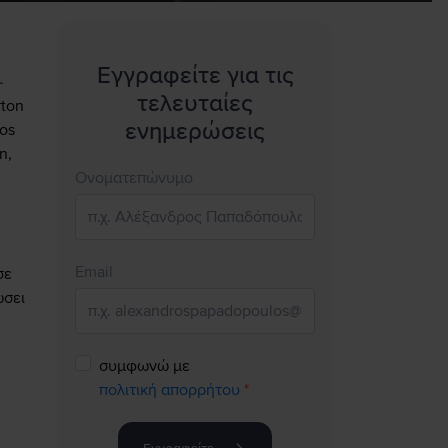
Εγγραφείτε για τις
—
τελευταίες
rton
ενημερώσεις
os
n,
Ονοματεπώνυμο
Email
σε
ώσει
συμφωνώ με
πολιτική απορρήτου
*