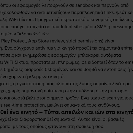
OS, όπου οι εφαρμογές λειτουργούν σε sandbox και περνούν από
 εξακολουθούν να αντιμετωπίζουν παραπλανητικά links, ψεύτικε
αλή WiFi δίκτυα. Πραγματικά περιστατικά οικονομικής απώλειας
ιος εισάγει στοιχεία σε fraudulent sites μέσω SMS ή messenge
α μέσω “κλασικών” ιών.
lay Protect, App Store review, strict permissions) είναι
ή. Ένα σύγχρονο antivirus για κινητό προσθέτει σημαντικά επίπ
στάσεις και ενημερώσεις εφαρμογών, μπλοκάρει αυτόματα
ει WiFi δίκτυα, προστατεύει πληρωμές, σε ειδοποιεί όταν το ema
σε δημόσιες διαρροές δεδομένων και σε βοηθά να εντοπίσεις ή 
ένα χαμένο ή κλεμμένο κινητό.
στες, η εγκατάσταση μιας αξιόπιστης λύσης σημαίνει λιγότερο
γχο, χωρίς σημαντική επίπτωση στην απόδοση ή την μπαταρία,
μο και σωστά βελτιστοποιημένο προϊόν. Ένα τακτικό scan για ιού
ε real-time protection, μειώνει σημαντικά τους κινδύνους.
εί ένα κινητό – Τύποι απειλών και ιών στα κινητ
ιχθεί και διαφοροποιηθεί σημαντικά. Αυτές είναι οι βασικές
τρόποι με τους οποίους φτάνουν στη συσκευή σου: