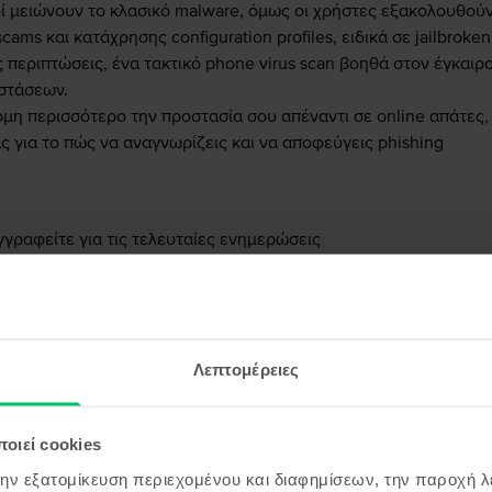
οί μειώνουν το κλασικό malware, όμως οι χρήστες εξακολουθού
ms και κατάχρησης configuration profiles, ειδικά σε jailbroken
ς περιπτώσεις, ένα τακτικό phone virus scan βοηθά στον έγκαιρ
στάσεων.
όμη περισσότερο την προστασία σου απέναντι σε online απάτες,
ς για το πώς να αναγνωρίζεις και να αποφεύγεις phishing
γγραφείτε για τις τελευταίες ενημερώσεις
ο
Email
Λεπτομέρειες
ε
πολιτική απορρήτου
*
οιεί cookies
Εγγραφείτε
την εξατομίκευση περιεχομένου και διαφημίσεων, την παροχή 