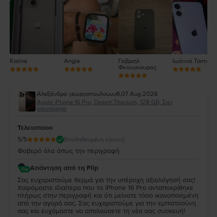
2
1
Korina
Angie
Γαβριηλ
Ιωάννα Τσιπιανί
Φκουγκουρας
Αλεξάνδρα γεωργοπουλουυυθ
,
07 Aug 2026
Apple iPhone 16 Pro, Desert Titanium, 128 GB, Σαν
καινούργιο
Τελειοποοο
5
/5
Επαληθευμένη κριτική
Φοβερό όλα όπως την περιγραφή
Απάντηση από τη Flip
Σας ευχαριστούμε θερμά για την υπέροχη αξιολόγησή σας!
Χαιρόμαστε ιδιαίτερα που το iPhone 16 Pro ανταποκρίθηκε
πλήρως στην περιγραφή και ότι μείνατε τόσο ικανοποιημένη
από την αγορά σας. Σας ευχαριστούμε για την εμπιστοσύνη
σας και ευχόμαστε να απολαύσετε τη νέα σας συσκευή!