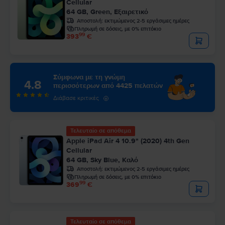
Cellular
64 GB, Green, Εξαιρετικό
Αποστολή:
εκτιμώμενος 2-5 εργάσιμες ημέρες
Πληρωμή σε δόσεις, με 0% επιτόκιο
99
393
€
Σύμφωνα με τη γνώμη
4.8
περισσότερων από 4425 πελατών
Διάβασε κριτικές
Τελευταίο σε απόθεμα
Apple iPad Air 4 10.9" (2020) 4th Gen
Cellular
64 GB, Sky Blue, Καλό
Αποστολή:
εκτιμώμενος 2-5 εργάσιμες ημέρες
Πληρωμή σε δόσεις, με 0% επιτόκιο
99
369
€
Τελευταίο σε απόθεμα