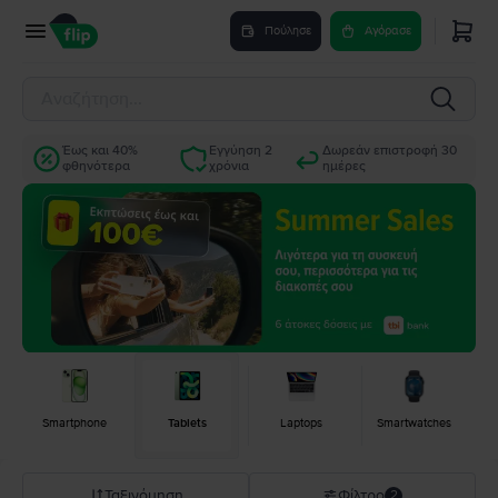
Πούλησε
Αγόρασε
Έως και 40%
Εγγύηση 2
Δωρεάν επιστροφή 30
φθηνότερα
χρόνια
ημέρες
Smartphone
Tablets
Laptops
Smartwatches
Ταξινόμηση
Φίλτρο
2