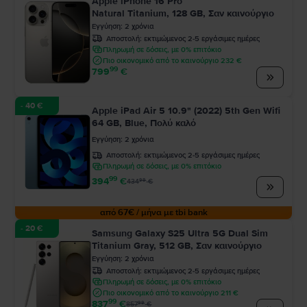
Apple iPhone 16 Pro
Natural Titanium, 128 GB, Σαν καινούργιο
Εγγύηση
:
2
χρόνια
Αποστολή:
εκτιμώμενος 2-5 εργάσιμες ημέρες
Πληρωμή σε δόσεις, με 0% επιτόκιο
Πιο οικονομικό από το καινούργιο 232 €
99
799
€
- 40 €
Apple iPad Air 5 10.9" (2022) 5th Gen Wifi
64 GB, Blue, Πολύ καλό
Εγγύηση
:
2
χρόνια
Αποστολή:
εκτιμώμενος 2-5 εργάσιμες ημέρες
Πληρωμή σε δόσεις, με 0% επιτόκιο
99
394
€
99
434
€
από 67€ / μήνα με tbi bank
- 20 €
Samsung Galaxy S25 Ultra 5G Dual Sim
Titanium Gray, 512 GB, Σαν καινούργιο
Εγγύηση
:
2
χρόνια
Αποστολή:
εκτιμώμενος 2-5 εργάσιμες ημέρες
Πληρωμή σε δόσεις, με 0% επιτόκιο
Πιο οικονομικό από το καινούργιο 211 €
99
837
€
99
857
€