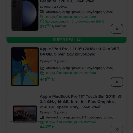
Graphite, 128 GB, Πολύ καλό
Εγγύηση
:
2
χρόνια
Αποστολή:
εκτιμώμενος 2-5 εργάσιμες ημέρες
Πληρωμή σε δόσεις, με 0% επιτόκιο
Πιο οικονομικό από το καινούργιο 156 €
99
277
€
99
289
€
SUPER DEAL 💥
Apple iPad Pro 1 11.0" (2018) 1st Gen Wifi
64 GB, Silver, Σαν καινούργιο
Εγγύηση
:
2
χρόνια
Αποστολή:
εκτιμώμενος 2-5 εργάσιμες ημέρες
Πληρωμή σε δόσεις, με 0% επιτόκιο
99
448
€
Apple MacBook Pro 13″ Touch Bar 2019, i5
2.4 GHz, 16 GB, Intel Iris Plus Graphics
655
256 GB, Space Gray, Πολύ καλό
Εγγύηση
:
2
χρόνια
Αποστολή:
εκτιμώμενος 2-5 εργάσιμες ημέρες
Πληρωμή σε δόσεις, με 0% επιτόκιο
99
445
€