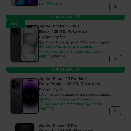
99
655
€
99
755
€
SUPER DEAL 💥
- 20 €
Apple iPhone 15 Plus
Black, 128 GB, Πολύ καλό
Εγγύηση
:
2
χρόνια
Αποστολή:
εκτιμώμενος 2-5 εργάσιμες ημέρες
Πληρωμή σε δόσεις, με 0% επιτόκιο
Πιο οικονομικό από το καινούργιο 233 €
99
489
€
99
509
€
SUPER DEAL 💥
Apple iPhone 14 Pro Max
Deep Purple, 128 GB, Πολύ καλό
Εγγύηση
:
2
χρόνια
Αποστολή:
εκτιμώμενος 2-5 εργάσιμες ημέρες
Πληρωμή σε δόσεις, με 0% επιτόκιο
Πιο οικονομικό από το καινούργιο 278 €
99
493
€
Apple iPhone 12 Pro
Graphite, 128 GB, Εξαιρετικό