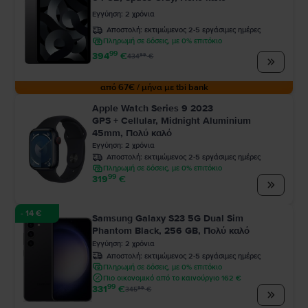
Εγγύηση
:
2
χρόνια
Αποστολή:
εκτιμώμενος 2-5 εργάσιμες ημέρες
Πληρωμή σε δόσεις, με 0% επιτόκιο
99
394
€
99
434
€
από 67€ / μήνα με tbi bank
Apple Watch Series 9 2023
GPS + Cellular, Midnight Aluminium
45mm, Πολύ καλό
Εγγύηση
:
2
χρόνια
Αποστολή:
εκτιμώμενος 2-5 εργάσιμες ημέρες
Πληρωμή σε δόσεις, με 0% επιτόκιο
99
319
€
- 14 €
Samsung Galaxy S23 5G Dual Sim
Phantom Black, 256 GB, Πολύ καλό
Εγγύηση
:
2
χρόνια
Αποστολή:
εκτιμώμενος 2-5 εργάσιμες ημέρες
Πληρωμή σε δόσεις, με 0% επιτόκιο
Πιο οικονομικό από το καινούργιο 162 €
99
331
€
99
345
€