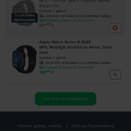
GPS + Cellular, Black Titanium 49mm,
Εξαιρετικό
Εγγύηση
:
2
χρόνια
ΤΟ ΑΠΟΘΕΜΑ
Αποστολή:
εκτιμώμενος 2-5 εργάσιμες ημέρες
ΕΞΑΝΤΛΗΘΗΚΕ
Πληρωμή σε δόσεις, με 0% επιτόκιο
99
537
€
Apple Watch Series 9 2023
GPS, Midnight Aluminium 41mm, Πολύ
καλό
Εγγύηση
:
2
χρόνια
Αποστολή:
εκτιμώμενος 2-5 εργάσιμες ημέρες
Πληρωμή σε δόσεις, με 0% επιτόκιο
99
229
€
Δες όλες τις προσφορές
Πολιτική χρήσης cookies
Όροι και Προϋποθέσεις