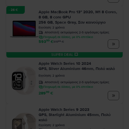
- 26 €
Apple MacBook Pro 13″ 2020, M1 8 Cores,
8 GB, 8 core GPU
256 GB, Space Gray, Σαν καινούργιο
Εγγύηση
:
2
χρόνια
Αποστολή:
εκτιμώμενος 2-5 εργάσιμες ημέρες
Πληρωμή σε δόσεις, με 0% επιτόκιο
99
593
€
99
619
€
SUPER DEAL 💥
Apple Watch Series 10 2024
GPS, Silver Aluminium 46mm, Πολύ καλό
Εγγύηση
:
2
χρόνια
Αποστολή:
εκτιμώμενος 2-5 εργάσιμες ημέρες
Πληρωμή σε δόσεις, με 0% επιτόκιο
99
289
€
Apple Watch Series 9 2023
GPS, Starlight Aluminium 45mm, Πολύ
καλό
Εγγύηση
:
2
χρόνια