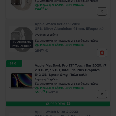
Αποστολή:
εκτιμώμενος 2-5 εργάσιμες ημέρες
Πληρωμή σε δόσεις, με 0% επιτόκιο
99
244
€
Apple Watch Series 9 2023
GPS, Silver Aluminium 45mm, Εξαιρετικό
Εγγύηση
:
2
χρόνια
Αποστολή:
εκτιμώμενος 2-5 εργάσιμες ημέρες
ΤΟ ΑΠΟΘΕΜΑ
Πληρωμή σε δόσεις, με 0% επιτόκιο
ΕΞΑΝΤΛΗΘΗΚΕ
99
254
€
- 24 €
Apple MacBook Pro 13″ Touch Bar 2020, i7
2.3 GHz, 16 GB, Intel Iris Plus Graphics
512 GB, Space Gray, Πολύ καλό
Εγγύηση
:
2
χρόνια
Αποστολή:
εκτιμώμενος 2-5 εργάσιμες ημέρες
Πληρωμή σε δόσεις, με 0% επιτόκιο
99
555
€
99
579
€
SUPER DEAL 💥
Apple Watch Ultra 2 2023