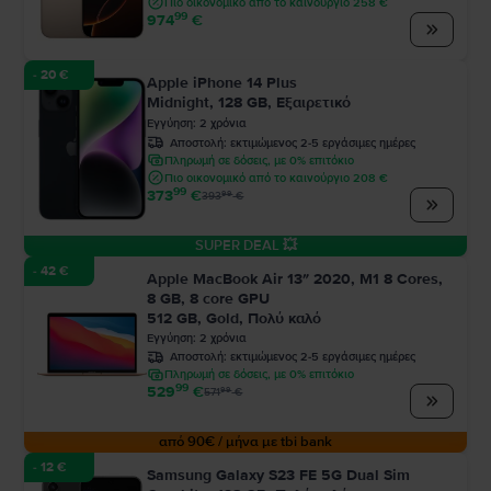
Πιο οικονομικό από το καινούργιο 258 €
99
974
€
- 20 €
Apple iPhone 14 Plus
Midnight, 128 GB, Εξαιρετικό
Εγγύηση
:
2
χρόνια
Αποστολή:
εκτιμώμενος 2-5 εργάσιμες ημέρες
Πληρωμή σε δόσεις, με 0% επιτόκιο
Πιο οικονομικό από το καινούργιο 208 €
99
373
€
99
393
€
SUPER DEAL 💥
- 42 €
Apple MacBook Air 13″ 2020, M1 8 Cores,
8 GB, 8 core GPU
512 GB, Gold, Πολύ καλό
Εγγύηση
:
2
χρόνια
Αποστολή:
εκτιμώμενος 2-5 εργάσιμες ημέρες
Πληρωμή σε δόσεις, με 0% επιτόκιο
99
529
€
99
571
€
από 90€ / μήνα με tbi bank
- 12 €
Samsung Galaxy S23 FE 5G Dual Sim