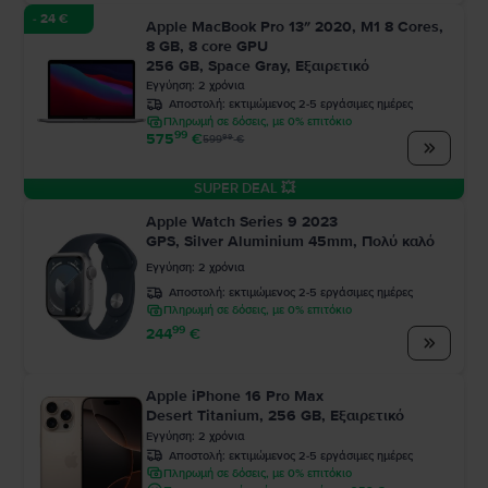
- 24 €
Apple MacBook Pro 13″ 2020, M1 8 Cores,
8 GB, 8 core GPU
256 GB, Space Gray, Εξαιρετικό
Εγγύηση
:
2
χρόνια
Αποστολή:
εκτιμώμενος 2-5 εργάσιμες ημέρες
Πληρωμή σε δόσεις, με 0% επιτόκιο
99
575
€
99
599
€
SUPER DEAL 💥
Apple Watch Series 9 2023
GPS, Silver Aluminium 45mm, Πολύ καλό
Εγγύηση
:
2
χρόνια
Αποστολή:
εκτιμώμενος 2-5 εργάσιμες ημέρες
Πληρωμή σε δόσεις, με 0% επιτόκιο
99
244
€
Apple iPhone 16 Pro Max
Desert Titanium, 256 GB, Εξαιρετικό
Εγγύηση
:
2
χρόνια
Αποστολή:
εκτιμώμενος 2-5 εργάσιμες ημέρες
Πληρωμή σε δόσεις, με 0% επιτόκιο