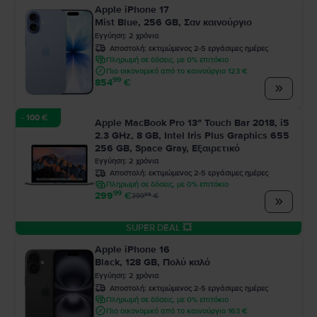
Apple iPhone 17
Mist Blue, 256 GB, Σαν καινούργιο
Εγγύηση
:
2
χρόνια
Αποστολή:
εκτιμώμενος 2-5 εργάσιμες ημέρες
Πληρωμή σε δόσεις, με 0% επιτόκιο
Πιο οικονομικό από το καινούργιο 123 €
99
854
€
- 100 €
Apple MacBook Pro 13″ Touch Bar 2018, i5
2.3 GHz, 8 GB, Intel Iris Plus Graphics 655
256 GB, Space Gray, Εξαιρετικό
Εγγύηση
:
2
χρόνια
Αποστολή:
εκτιμώμενος 2-5 εργάσιμες ημέρες
Πληρωμή σε δόσεις, με 0% επιτόκιο
99
299
€
99
399
€
SUPER DEAL 💥
Apple iPhone 16
Black, 128 GB, Πολύ καλό
Εγγύηση
:
2
χρόνια
Αποστολή:
εκτιμώμενος 2-5 εργάσιμες ημέρες
Πληρωμή σε δόσεις, με 0% επιτόκιο
Πιο οικονομικό από το καινούργιο 163 €