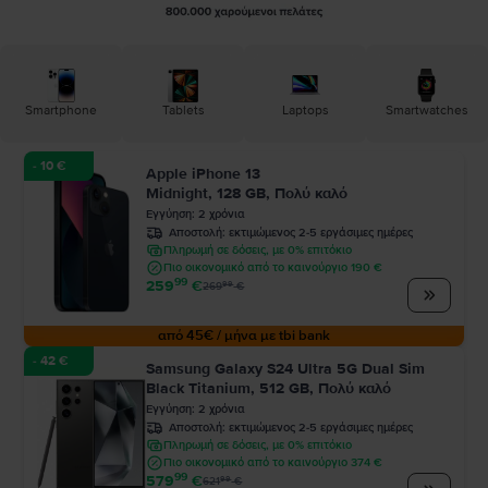
Smartphone
Tablets
Laptops
Smartwatches
- 10 €
Apple iPhone 13
Midnight, 128 GB, Πολύ καλό
Εγγύηση
:
2
χρόνια
Αποστολή:
εκτιμώμενος 2-5 εργάσιμες ημέρες
Πληρωμή σε δόσεις, με 0% επιτόκιο
Πιο οικονομικό από το καινούργιο 190 €
99
259
€
99
269
€
από 45€ / μήνα με tbi bank
- 42 €
Samsung Galaxy S24 Ultra 5G Dual Sim
Black Titanium, 512 GB, Πολύ καλό
Εγγύηση
:
2
χρόνια
Αποστολή:
εκτιμώμενος 2-5 εργάσιμες ημέρες
Πληρωμή σε δόσεις, με 0% επιτόκιο
Πιο οικονομικό από το καινούργιο 374 €
99
579
€
99
621
€