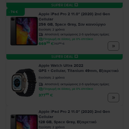
SUPER DEAL 💥
- 74 €
Apple iPad Pro 2 11.0" (2020) 2nd Gen
Cellular
256 GB, Space Gray, Σαν καινούργιο
Εγγύηση
:
2
χρόνια
Αποστολή:
εκτιμώμενος 2-5 εργάσιμες ημέρες
Πληρωμή σε δόσεις, με 0% επιτόκιο
99
669
€
99
743
€
SUPER DEAL 💥
Apple Watch Ultra 2022
GPS + Cellular, Titanium 49mm, Εξαιρετικό
Εγγύηση
:
2
χρόνια
Αποστολή:
εκτιμώμενος 2-5 εργάσιμες ημέρες
Πληρωμή σε δόσεις, με 0% επιτόκιο
99
377
€
Apple iPad Pro 2 11.0" (2020) 2nd Gen
Cellular
128 GB, Space Gray, Εξαιρετικό
Εγγύηση
:
2
χρόνια