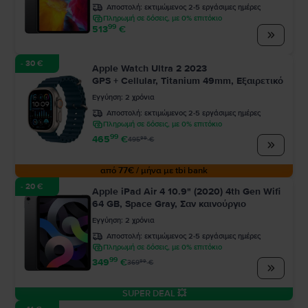
Αποστολή:
εκτιμώμενος 2-5 εργάσιμες ημέρες
Πληρωμή σε δόσεις, με 0% επιτόκιο
99
513
€
- 30 €
Apple Watch Ultra 2 2023
GPS + Cellular, Titanium 49mm, Εξαιρετικό
Εγγύηση
:
2
χρόνια
Αποστολή:
εκτιμώμενος 2-5 εργάσιμες ημέρες
Πληρωμή σε δόσεις, με 0% επιτόκιο
99
465
€
99
495
€
από 77€ / μήνα με tbi bank
- 20 €
Apple iPad Air 4 10.9" (2020) 4th Gen Wifi
64 GB, Space Gray, Σαν καινούργιο
Εγγύηση
:
2
χρόνια
Αποστολή:
εκτιμώμενος 2-5 εργάσιμες ημέρες
Πληρωμή σε δόσεις, με 0% επιτόκιο
99
349
€
99
369
€
SUPER DEAL 💥