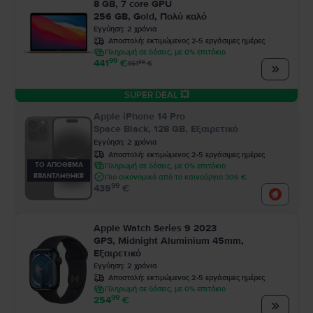
8 GB, 7 core GPU
256 GB, Gold, Πολύ καλό
Εγγύηση
:
2
χρόνια
Αποστολή:
εκτιμώμενος 2-5 εργάσιμες ημέρες
Πληρωμή σε δόσεις, με 0% επιτόκιο
99
441
€
99
461
€
SUPER DEAL 💥
Apple iPhone 14 Pro
Space Black, 128 GB, Εξαιρετικό
Εγγύηση
:
2
χρόνια
Αποστολή:
εκτιμώμενος 2-5 εργάσιμες ημέρες
ΤΟ ΑΠΟΘΕΜΑ
Πληρωμή σε δόσεις, με 0% επιτόκιο
ΕΞΑΝΤΛΗΘΗΚΕ
Πιο οικονομικό από το καινούργιο 306 €
99
439
€
Apple Watch Series 9 2023
GPS, Midnight Aluminium 45mm,
Εξαιρετικό
Εγγύηση
:
2
χρόνια
Αποστολή:
εκτιμώμενος 2-5 εργάσιμες ημέρες
Πληρωμή σε δόσεις, με 0% επιτόκιο
99
254
€