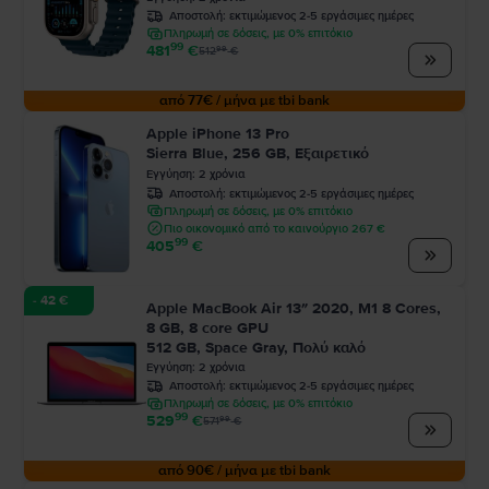
Αποστολή:
εκτιμώμενος 2-5 εργάσιμες ημέρες
Πληρωμή σε δόσεις, με 0% επιτόκιο
99
481
€
99
512
€
από 77€ / μήνα με tbi bank
Apple iPhone 13 Pro
Sierra Blue, 256 GB, Εξαιρετικό
Εγγύηση
:
2
χρόνια
Αποστολή:
εκτιμώμενος 2-5 εργάσιμες ημέρες
Πληρωμή σε δόσεις, με 0% επιτόκιο
Πιο οικονομικό από το καινούργιο 267 €
99
405
€
- 42 €
Apple MacBook Air 13″ 2020, M1 8 Cores,
8 GB, 8 core GPU
512 GB, Space Gray, Πολύ καλό
Εγγύηση
:
2
χρόνια
Αποστολή:
εκτιμώμενος 2-5 εργάσιμες ημέρες
Πληρωμή σε δόσεις, με 0% επιτόκιο
99
529
€
99
571
€
από 90€ / μήνα με tbi bank