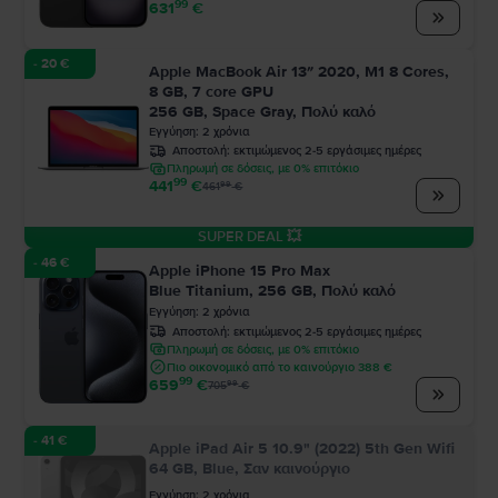
99
631
€
- 20 €
Apple MacBook Air 13″ 2020, M1 8 Cores,
8 GB, 7 core GPU
256 GB, Space Gray, Πολύ καλό
Εγγύηση
:
2
χρόνια
Αποστολή:
εκτιμώμενος 2-5 εργάσιμες ημέρες
Πληρωμή σε δόσεις, με 0% επιτόκιο
99
441
€
99
461
€
SUPER DEAL 💥
- 46 €
Apple iPhone 15 Pro Max
Blue Titanium, 256 GB, Πολύ καλό
Εγγύηση
:
2
χρόνια
Αποστολή:
εκτιμώμενος 2-5 εργάσιμες ημέρες
Πληρωμή σε δόσεις, με 0% επιτόκιο
Πιο οικονομικό από το καινούργιο 388 €
99
659
€
99
705
€
- 41 €
Apple iPad Air 5 10.9" (2022) 5th Gen Wifi
64 GB, Blue, Σαν καινούργιο
Εγγύηση
:
2
χρόνια