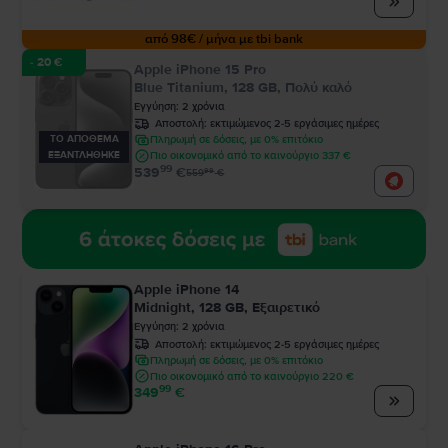
από 98€ / μήνα με tbi bank
- 20 €
Apple iPhone 15 Pro
Blue Titanium, 128 GB, Πολύ καλό
Εγγύηση
:
2
χρόνια
Αποστολή:
εκτιμώμενος 2-5 εργάσιμες ημέρες
ΤΟ ΑΠΟΘΕΜΑ
Πληρωμή σε δόσεις, με 0% επιτόκιο
ΕΞΑΝΤΛΗΘΗΚΕ
Πιο οικονομικό από το καινούργιο 337 €
99
539
€
99
559
€
Apple iPhone 14
Midnight, 128 GB, Εξαιρετικό
Εγγύηση
:
2
χρόνια
Αποστολή:
εκτιμώμενος 2-5 εργάσιμες ημέρες
Πληρωμή σε δόσεις, με 0% επιτόκιο
Πιο οικονομικό από το καινούργιο 220 €
99
349
€