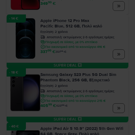
99
349
€
- 14 €
Apple iPhone 12 Pro Max
Pacific Blue, 512 GB, Πολύ καλό
Εγγύηση
:
2
χρόνια
Αποστολή:
εκτιμώμενος 2-5 εργάσιμες ημέρες
Πληρωμή σε δόσεις, με 0% επιτόκιο
Πιο οικονομικό από το καινούργιο 416 €
99
337
€
99
351
€
SUPER DEAL 💥
- 18 €
Samsung Galaxy S23 Plus 5G Dual Sim
Phantom Black, 256 GB, Εξαιρετικό
Εγγύηση
:
2
χρόνια
Αποστολή:
εκτιμώμενος 2-5 εργάσιμες ημέρες
Πληρωμή σε δόσεις, με 0% επιτόκιο
Πιο οικονομικό από το καινούργιο 215 €
99
405
€
99
423
€
SUPER DEAL 💥
- 40 €
Apple iPad Air 5 10.9" (2022) 5th Gen Wifi
64 GB, Space Gray, Πολύ καλό