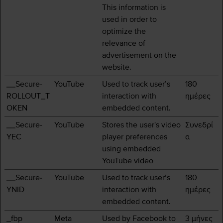
This information is
used in order to
optimize the
relevance of
advertisement on the
website.
__Secure-
YouTube
Used to track user’s
180
ROLLOUT_T
interaction with
ημέρες
OKEN
embedded content.
__Secure-
YouTube
Stores the user's video
Συνεδρί
YEC
player preferences
α
using embedded
YouTube video
__Secure-
YouTube
Used to track user’s
180
YNID
interaction with
ημέρες
embedded content.
_fbp
Meta
Used by Facebook to
3 μήνες