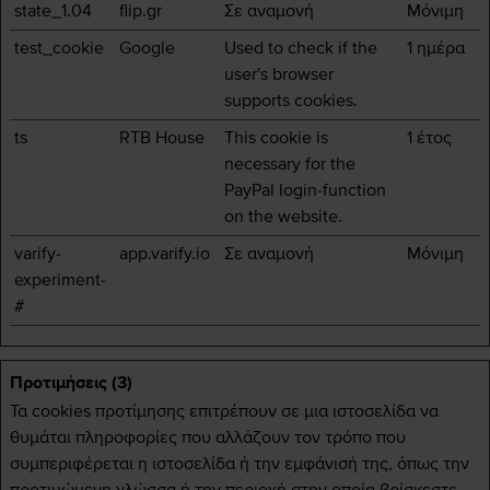
state_1.04
flip.gr
Σε αναμονή
Μόνιμη
test_cookie
Google
Used to check if the
1 ημέρα
user's browser
supports cookies.
ts
RTB House
This cookie is
1 έτος
necessary for the
PayPal login-function
on the website.
varify-
app.varify.io
Σε αναμονή
Μόνιμη
experiment-
#
Προτιμήσεις (3)
Τα cookies προτίμησης επιτρέπουν σε μια ιστοσελίδα να
θυμάται πληροφορίες που αλλάζουν τον τρόπο που
συμπεριφέρεται η ιστοσελίδα ή την εμφάνισή της, όπως την