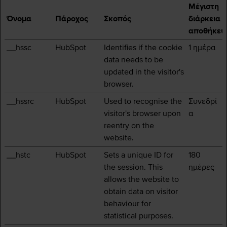
Μέγιστη
Όνομα
Πάροχος
Σκοπός
διάρκεια
αποθήκευ
__hssc
HubSpot
Identifies if the cookie
1 ημέρα
data needs to be
updated in the visitor's
browser.
__hssrc
HubSpot
Used to recognise the
Συνεδρί
visitor's browser upon
α
reentry on the
website.
__hstc
HubSpot
Sets a unique ID for
180
the session. This
ημέρες
allows the website to
obtain data on visitor
behaviour for
statistical purposes.