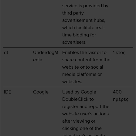
service is provided by
third party
advertisement hubs,
which facilitate real-
time bidding for
advertisers.
dt
UnderdogM
Enables the visitor to
1 έτος
edia
share content from the
website onto social
media platforms or
websites.
IDE
Google
Used by Google
400
DoubleClick to
ημέρες
register and report the
website user's actions
after viewing or
clicking one of the
advertiser's ads with