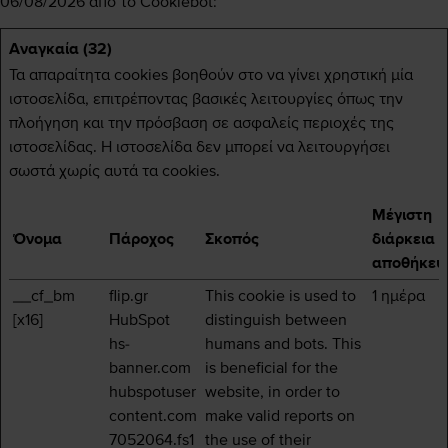
06/08/2026 από το
Cookiebot
:
Αναγκαία (32)
Τα απαραίτητα cookies βοηθούν στο να γίνει χρηστική μία
ιστοσελίδα, επιτρέποντας βασικές λειτουργίες όπως την
πλοήγηση και την πρόσβαση σε ασφαλείς περιοχές της
ιστοσελίδας. Η ιστοσελίδα δεν μπορεί να λειτουργήσει
σωστά χωρίς αυτά τα cookies.
Μέγιστη
Όνομα
Πάροχος
Σκοπός
διάρκεια
αποθήκευ
__cf_bm
flip.gr
This cookie is used to
1 ημέρα
[x16]
HubSpot
distinguish between
hs-
humans and bots. This
banner.com
is beneficial for the
hubspotuser
website, in order to
content.com
make valid reports on
7052064.fs1
the use of their