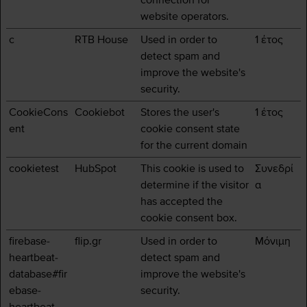
connection for
website operators.
c
RTB House
Used in order to
1 έτος
detect spam and
improve the website's
security.
CookieCons
Cookiebot
Stores the user's
1 έτος
ent
cookie consent state
for the current domain
cookietest
HubSpot
This cookie is used to
Συνεδρί
determine if the visitor
α
has accepted the
cookie consent box.
firebase-
flip.gr
Used in order to
Μόνιμη
heartbeat-
detect spam and
database#fir
improve the website's
ebase-
security.