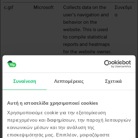
c.gif
Microsoft
Collects data on the
Συνεδρί
user’s navigation and
α
behavior on the
website. This is used
to compile statistical
reports and heatmaps
for the website owner.
hubspotutk
HubSpot
Sets a unique ID for
180
the session. This
ημέρες
allows the website to
Συναίνεση
Λεπτομέρειες
Σχετικά
obtain data on visitor
behaviour for
statistical purposes.
Αυτή η ιστοσελίδα χρησιμοποιεί cookies
klaviyoPage
Klaviyo
This cookie is used to
Συνεδρί
Χρησιμοποιούμε cookie για την εξατομίκευση
sVisitCount
determine which
α
περιεχομένου και διαφημίσεων, την παροχή λειτουργιών
V2
products the visitor
κοινωνικών μέσων και την ανάλυση της
has viewed. This
επισκεψιμότητάς μας. Επιπλέον, μοιραζόμαστε