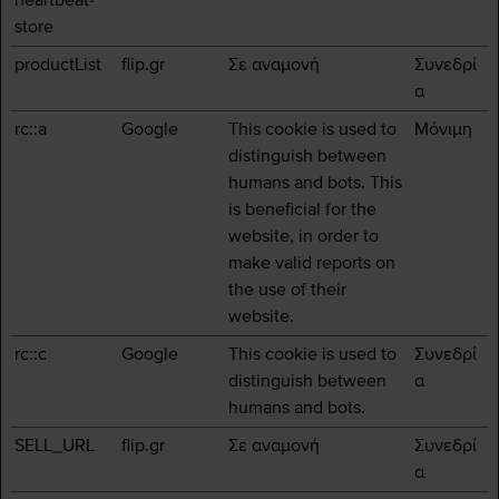
heartbeat-
store
productList
flip.gr
Σε αναμονή
Συνεδρί
α
rc::a
Google
This cookie is used to
Μόνιμη
distinguish between
humans and bots. This
is beneficial for the
website, in order to
make valid reports on
the use of their
website.
rc::c
Google
This cookie is used to
Συνεδρί
distinguish between
α
humans and bots.
SELL_URL
flip.gr
Σε αναμονή
Συνεδρί
α