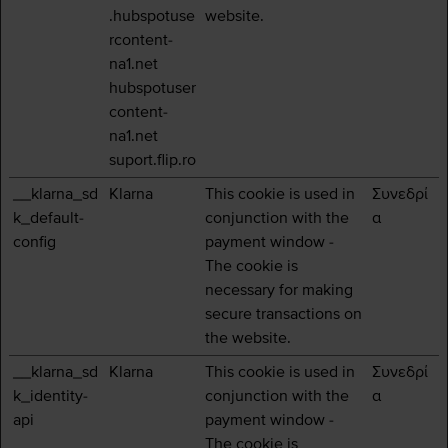
.hubspotuse
website.
rcontent-
na1.net
hubspotuser
content-
na1.net
suport.flip.ro
__klarna_sd
Klarna
This cookie is used in
Συνεδρί
k_default-
conjunction with the
α
config
payment window -
The cookie is
necessary for making
secure transactions on
the website.
__klarna_sd
Klarna
This cookie is used in
Συνεδρί
k_identity-
conjunction with the
α
api
payment window -
The cookie is