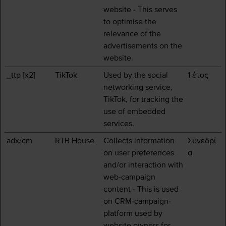
website - This serves
to optimise the
relevance of the
advertisements on the
website.
_ttp [x2]
TikTok
Used by the social
1 έτος
networking service,
TikTok, for tracking the
use of embedded
services.
adx/cm
RTB House
Collects information
Συνεδρί
on user preferences
α
and/or interaction with
web-campaign
content - This is used
on CRM-campaign-
platform used by
website owners for