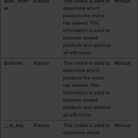
$last_referr
Klaviyo
This cookie is used to
Μόνιμη
er
determine which
products the visitor
has viewed. This
information is used to
promote related
products and optimize
ad-efficiency.
$referrer
Klaviyo
This cookie is used to
Μόνιμη
determine which
products the visitor
has viewed. This
information is used to
promote related
products and optimize
ad-efficiency.
__kl_key
Klaviyo
This cookie is used to
Μόνιμη
determine which