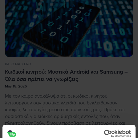
KALO NA XERO
Κωδικοί κινητού: Μυστικά Android και Samsung –
Όλα όσα πρέπει να γνωρίζεις
May 18, 2026
Με τον καιρό ανακάλυψα ότι οι κωδικοί κινητού
λειτουργούν σαν μυστικά κλειδιά που ξεκλειδώνουν
κρυφές λειτουργίες μέσα στις συσκευές μας. Πρόκειται
ουσιαστικά για ειδικές αριθμητικές εντολές που, όταν
πληκτρολογηθούν, δίνουν πρόσβαση σε λειτουργίες και
πληροφορίες που δεν υπάρχουν στα συνηθισμένα μενού.