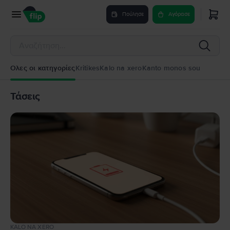
Πούλησε
Αγόρασε
Ολες οι κατηγορίες
Kritikes
Kalo na xero
Kanto monos sou
Τάσεις
KALO NA XERO