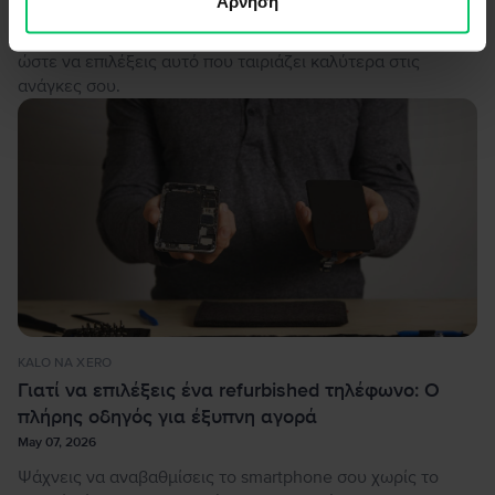
Άρνηση
refurbished και τα ολοκαίνουργια προϊόντα, βοηθώντας σε
να αξιολογήσεις τα πλεονεκτήματα και τα μειονεκτήματα
ώστε να επιλέξεις αυτό που ταιριάζει καλύτερα στις
ανάγκες σου.
KALO NA XERO
Γιατί να επιλέξεις ένα refurbished τηλέφωνο: Ο
πλήρης οδηγός για έξυπνη αγορά
May 07, 2026
Ψάχνεις να αναβαθμίσεις το smartphone σου χωρίς το