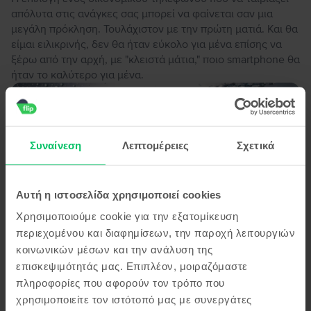
απόλυτα στις ανάγκες σας μπορεί να φαίνεται σαν μια
μεγάλη πρόκληση. Τουλάχιστον με την πρώτη ματιά. Και θα
είμαι ειλικρινής, δεν θα ήταν εύκολο για μένα επίσης να
ξέρω από την αρχή, με "κλειστά μάτια," ποιο smartphone θα
ήταν το καλύτερο για μένα.
Συναίνεση
Λεπτομέρειες
Σχετικά
Αυτή η ιστοσελίδα χρησιμοποιεί cookies
Χρησιμοποιούμε cookie για την εξατομίκευση
περιεχομένου και διαφημίσεων, την παροχή λειτουργιών
κοινωνικών μέσων και την ανάλυση της
KANTO MONOS SOU
Αδιάβροχα τηλέφωνα ( 2024 update)
επισκεψιμότητάς μας. Επιπλέον, μοιραζόμαστε
πληροφορίες που αφορούν τον τρόπο που
July 18, 2024
χρησιμοποιείτε τον ιστότοπό μας με συνεργάτες
Εξερευνούμε τα καλύτερα ανθεκτικά στο νερό, τη σκόνη