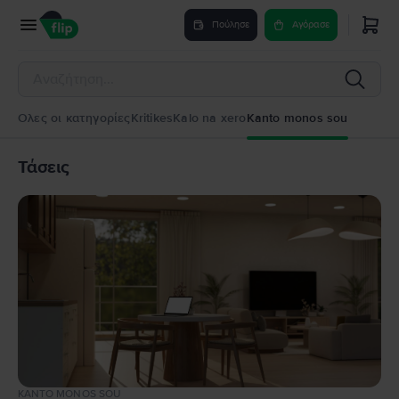
Πούλησε
Αγόρασε
Ολες οι κατηγορίες
Kritikes
Kalo na xero
Kanto monos sou
Τάσεις
KANTO MONOS SOU