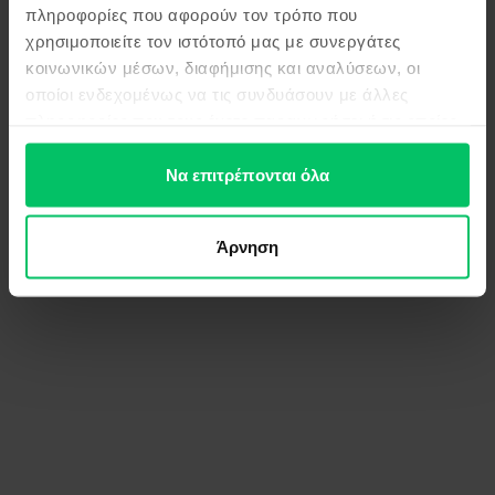
πληροφορίες που αφορούν τον τρόπο που
χρησιμοποιείτε τον ιστότοπό μας με συνεργάτες
κοινωνικών μέσων, διαφήμισης και αναλύσεων, οι
οποίοι ενδεχομένως να τις συνδυάσουν με άλλες
πληροφορίες που τους έχετε παραχωρήσει ή τις οποίες
έχουν συλλέξει σε σχέση με την από μέρους σας χρήση
των υπηρεσιών τους.
Να επιτρέπονται όλα
Άρνηση