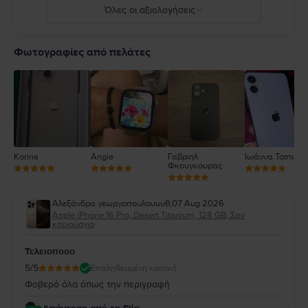
Όλες οι αξιολογήσεις
5
4
Φωτογραφίες από πελάτες
3
2
1
Korina
Angie
Γαβριηλ
Ιωάννα Τσιπιανί
Φκουγκουρας
Αλεξάνδρα γεωργοπουλουυυθ
,
07 Aug 2026
Apple iPhone 16 Pro, Desert Titanium, 128 GB, Σαν
καινούργιο
Τελειοποοο
5
/5
Επαληθευμένη κριτική
Φοβερό όλα όπως την περιγραφή