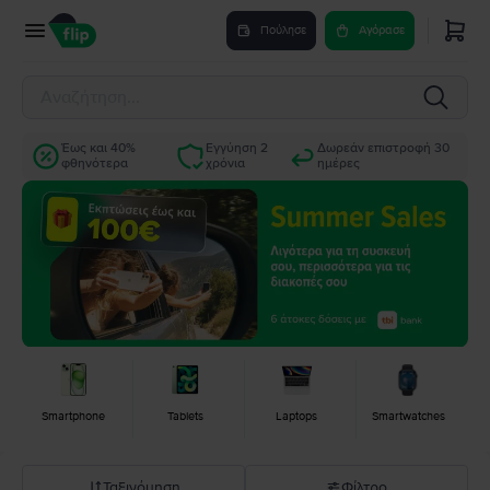
Πούλησε
Αγόρασε
Έως και 40%
Εγγύηση 2
Δωρεάν επιστροφή 30
φθηνότερα
χρόνια
ημέρες
Smartphone
Tablets
Laptops
Smartwatches
Ταξινόμηση
Φίλτρο