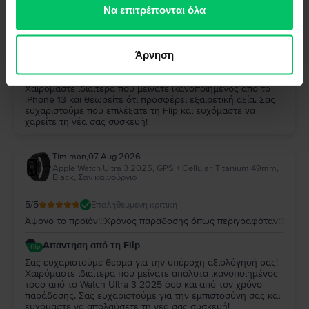
των υπηρεσιών τους.
Να επιτρέπονται όλα
5
/5
Επαληθευμένη κριτική
Παρα πολυ καλο και αξιζει
Άρνηση
Απάντηση από τη Flip
Σας ευχαριστούμε πολύ για την αξιολόγησή σας!
Χαιρόμαστε ιδιαίτερα που μείνατε ικανοποιημένος από το
iPhone 13 και θεωρείτε ότι προσφέρει εξαιρετική αξία. Σας
ευχαριστούμε που επιλέξατε τη Flip και ευχόμαστε να
χαρείτε τη νέα σας συσκευή!
Tim man
,
07 Aug 2026
Apple Watch Ultra 3 2025, GPS + Cellular, Titanium 49mm,
Black, Σαν καινούργιο
5
/5
Επαληθευμένη κριτική
Άψογο το προϊόν!!!Χρόνος παράδοσης όπως περιγραφόταν!!!
Απάντηση από τη Flip
Σας ευχαριστούμε θερμά για την υπέροχη αξιολόγησή σας!
Χαιρόμαστε ιδιαίτερα που μείνατε απόλυτα ικανοποιημένος
τόσο από το Watch Ultra 3 2025 όσο και από τον χρόνο
παράδοσης. Σας ευχαριστούμε για την εμπιστοσύνη σας και
ευχόμαστε να απολαύσετε τη νέα σας συσκευή!