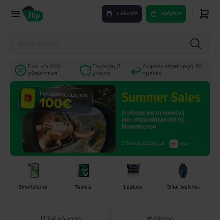
Πούλησε
Αγόρασε
Έως και 40%
Εγγύηση 2
Δωρεάν επιστροφή 30
φθηνότερα
χρόνια
ημέρες
Smartphone
Tablets
Laptops
Smartwatches
Ταξινόμηση
Φίλτρο