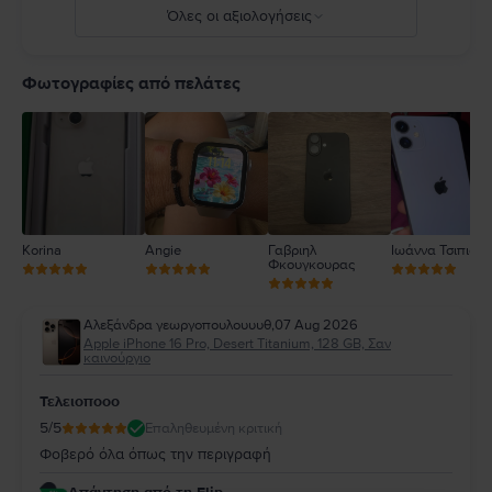
Όλες οι αξιολογήσεις
5
4
Φωτογραφίες από πελάτες
3
2
1
Korina
Angie
Γαβριηλ
Ιωάννα Τσιπιανί
Φκουγκουρας
Αλεξάνδρα γεωργοπουλουυυθ
,
07 Aug 2026
Apple iPhone 16 Pro, Desert Titanium, 128 GB, Σαν
καινούργιο
Τελειοποοο
5
/5
Επαληθευμένη κριτική
Φοβερό όλα όπως την περιγραφή