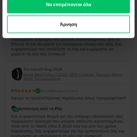
των υπηρεσιών τους.
Να επιτρέπονται όλα
5
/5
Επαληθευμένη κριτική
Παρα πολυ καλο και αξιζει
Άρνηση
Απάντηση από τη Flip
Σας ευχαριστούμε πολύ για την αξιολόγησή σας!
Χαιρόμαστε ιδιαίτερα που μείνατε ικανοποιημένος από το
iPhone 13 και θεωρείτε ότι προσφέρει εξαιρετική αξία. Σας
ευχαριστούμε που επιλέξατε τη Flip και ευχόμαστε να
χαρείτε τη νέα σας συσκευή!
Tim man
,
07 Aug 2026
Apple Watch Ultra 3 2025, GPS + Cellular, Titanium 49mm,
Black, Σαν καινούργιο
5
/5
Επαληθευμένη κριτική
Άψογο το προϊόν!!!Χρόνος παράδοσης όπως περιγραφόταν!!!
Απάντηση από τη Flip
Σας ευχαριστούμε θερμά για την υπέροχη αξιολόγησή σας!
Χαιρόμαστε ιδιαίτερα που μείνατε απόλυτα ικανοποιημένος
τόσο από το Watch Ultra 3 2025 όσο και από τον χρόνο
παράδοσης. Σας ευχαριστούμε για την εμπιστοσύνη σας και
ευχόμαστε να απολαύσετε τη νέα σας συσκευή!