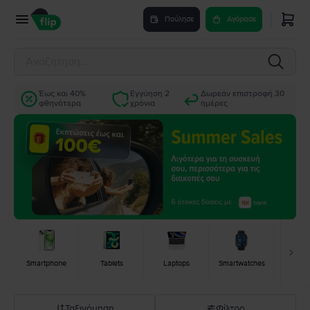
Πούλησε
Αγόρασε
Έως και 40%
Εγγύηση 2
Δωρεάν επιστροφή 30
φθηνότερα
χρόνια
ημέρες
Smartphone
Tablets
Laptops
Smartwatches
Κονσ
Ταξινόμηση
Φίλτρο