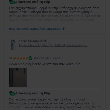
Απάντηση από τη Flip
Σας ευχαριστούμε θερμά για την υπέροχη αξιολόγησή σας!
Χαιρόμαστε ιδιαίτερα που το δώρο σας ανταποκρίθηκε
πλήρως στις προσδοκίες σας και ότι το iPhone 14 έφτασε σε
άριστη κατάσταση, με εξαιρετική εμφάνιση και απόδοση.
Σας ευχαριστούμε για την εμπιστοσύνη σας και θα χαρούμε
πολύ να σας εξυπηρετήσουμε ξανά στην επόμενη αγορά
Δες περισσότερες λεπτομέρειες
σας!
Korina
,
06 Aug 2026
Apple iPhone 13, Starlight, 128 GB, Σαν καινούργιο
5
/5
Επαληθευμένη κριτική
Πολύ ωραίο αξίζει τα λεφτά του σαν καινούριο
Απάντηση από τη Flip
Σας ευχαριστούμε θερμά για την αξιολόγησή σας!
Χαιρόμαστε ιδιαίτερα που μείνατε ικανοποιημένη από το
iPhone 13 και ότι ανταποκρίθηκε στις προσδοκίες σας. Να το