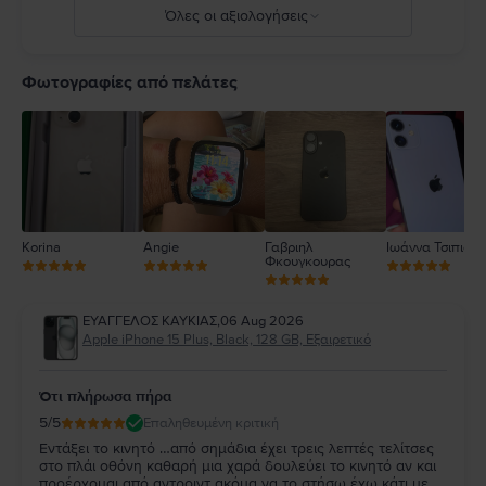
Όλες οι αξιολογήσεις
5
4
Φωτογραφίες από πελάτες
3
2
1
Korina
Angie
Γαβριηλ
Ιωάννα Τσιπιανί
Φκουγκουρας
ΕΥΑΓΓΕΛΟΣ ΚΑΥΚΙΑΣ
,
06 Aug 2026
Apple iPhone 15 Plus, Black, 128 GB, Εξαιρετικό
Ότι πλήρωσα πήρα
5
/5
Επαληθευμένη κριτική
Εντάξει το κινητό …από σημάδια έχει τρεις λεπτές τελίτσες
στο πλάι οθόνη καθαρή μια χαρά δουλεύει το κινητό αν και
προέρχομαι από αντροιντ ακόμα να το στήσω έχω κάτι με