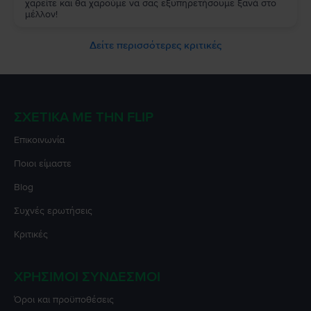
χαρείτε και θα χαρούμε να σας εξυπηρετήσουμε ξανά στο
μέλλον!
Δείτε περισσότερες κριτικές
ΣΧΕΤΙΚΆ ΜΕ ΤΗΝ FLIP
Επικοινωνία
Ποιοι είμαστε
Blog
Συχνές ερωτήσεις
Κριτικές
ΧΡΉΣΙΜΟΙ ΣΎΝΔΕΣΜΟΙ
Όροι και προϋποθέσεις