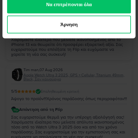
των υπηρεσιών τους.
Να επιτρέπονται όλα
5
/5
Επαληθευμένη κριτική
Παρα πολυ καλο και αξιζει
Άρνηση
Απάντηση από τη Flip
Σας ευχαριστούμε πολύ για την αξιολόγησή σας!
Χαιρόμαστε ιδιαίτερα που μείνατε ικανοποιημένος από το
iPhone 13 και θεωρείτε ότι προσφέρει εξαιρετική αξία. Σας
ευχαριστούμε που επιλέξατε τη Flip και ευχόμαστε να
χαρείτε τη νέα σας συσκευή!
Tim man
,
07 Aug 2026
Apple Watch Ultra 3 2025, GPS + Cellular, Titanium 49mm,
Black, Σαν καινούργιο
5
/5
Επαληθευμένη κριτική
Άψογο το προϊόν!!!Χρόνος παράδοσης όπως περιγραφόταν!!!
Απάντηση από τη Flip
Σας ευχαριστούμε θερμά για την υπέροχη αξιολόγησή σας!
Χαιρόμαστε ιδιαίτερα που μείνατε απόλυτα ικανοποιημένος
τόσο από το Watch Ultra 3 2025 όσο και από τον χρόνο
παράδοσης. Σας ευχαριστούμε για την εμπιστοσύνη σας και
ευχόμαστε να απολαύσετε τη νέα σας συσκευή!