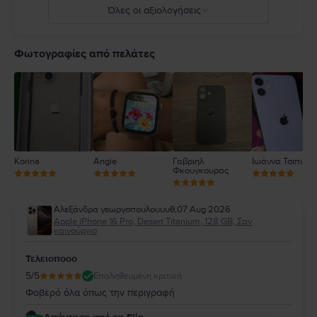
Όλες οι αξιολογήσεις
5
4
Φωτογραφίες από πελάτες
3
2
1
Korina
Angie
Γαβριηλ
Ιωάννα Τσιπιανί
Φκουγκουρας
Αλεξάνδρα γεωργοπουλουυυθ
,
07 Aug 2026
Apple iPhone 16 Pro, Desert Titanium, 128 GB, Σαν
καινούργιο
Τελειοποοο
5
/5
Επαληθευμένη κριτική
Φοβερό όλα όπως την περιγραφή