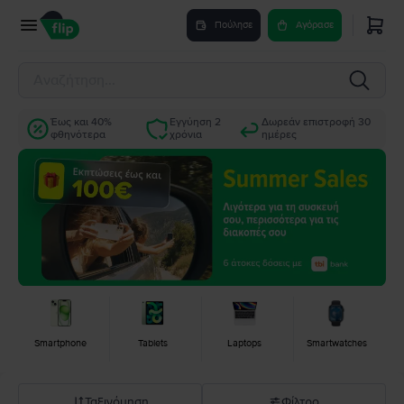
Πούλησε
Αγόρασε
Έως και 40%
Εγγύηση 2
Δωρεάν επιστροφή 30
φθηνότερα
χρόνια
ημέρες
Smartphone
Tablets
Laptops
Smartwatches
Ταξινόμηση
Φίλτρο