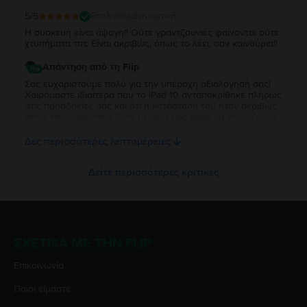
5
/5
Επαληθευμένη κριτική
Η συσκευή είναι άψογη!! Ούτε γραντζουνιές φαίνονται ούτε
χτυπήματα τπτ. Είναι ακριβώς, όπως το λέει, σαν καινούρια!!
Απάντηση από τη Flip
Σας ευχαριστούμε πολύ για την υπέροχη αξιολόγησή σας!
Χαιρόμαστε ιδιαίτερα που το iPad 10 ανταποκρίθηκε πλήρως
στις προσδοκίες σας και ότι η κατάστασή του ήταν ακριβώς
όπως περιγραφόταν. Είναι μεγάλη μας χαρά να γνωρίζουμε
ότι μείνατε τόσο ικανοποιημένη από την αγορά σας. Σας
ευχαριστούμε για την εμπιστοσύνη σας και ευχόμαστε να
Δες περισσότερες λεπτομέρειες
χαρείτε τη νέα σας συσκευή!
Δείτε περισσότερες κριτικές
ΣΧΕΤΙΚΆ ΜΕ ΤΗΝ FLIP
Επικοινωνία
Ποιοι είμαστε