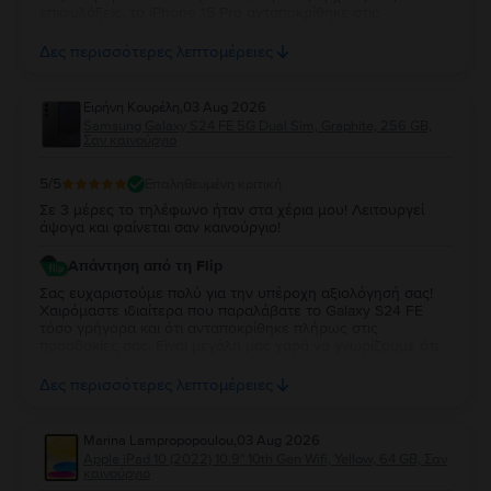
επιφυλάξεις, το iPhone 15 Pro ανταποκρίθηκε στις
προσδοκίες σας και ότι μείνατε ικανοποιημένος τόσο από
την κατάστασή της όσο και από την απόδοσή της. Η
Δες περισσότερες λεπτομέρειες
εμπιστοσύνη σας και τα σχόλιά σας είναι ιδιαίτερα σημαντικά
για εμάς και μας δίνουν κίνητρο να συνεχίσουμε να
προσφέρουμε την καλύτερη δυνατή εμπειρία στους πελάτες
Ειρήνη Κουρέλη
,
03 Aug 2026
μας. Σας ευχαριστούμε που επιλέξατε τη Flip και σας
Samsung Galaxy S24 FE 5G Dual Sim, Graphite, 256 GB,
ευχόμαστε να χαρείτε τη συσκευή σας για πολύ καιρό!
Σαν καινούργιο
5
/5
Επαληθευμένη κριτική
Σε 3 μέρες το τηλέφωνο ήταν στα χέρια μου! Λειτουργεί
άψογα και φαίνεται σαν καινούργιο!
Απάντηση από τη Flip
Σας ευχαριστούμε πολύ για την υπέροχη αξιολόγησή σας!
Χαιρόμαστε ιδιαίτερα που παραλάβατε το Galaxy S24 FE
τόσο γρήγορα και ότι ανταποκρίθηκε πλήρως στις
προσδοκίες σας. Είναι μεγάλη μας χαρά να γνωρίζουμε ότι
λειτουργεί άψογα και ότι η κατάστασή της σας άφησε
απόλυτα ικανοποιημένη. Σας ευχαριστούμε για την
Δες περισσότερες λεπτομέρειες
εμπιστοσύνη σας και σας ευχόμαστε να χαρείτε τη νέα σας
συσκευή!
Marina Lampropopoulou
,
03 Aug 2026
Apple iPad 10 (2022) 10.9" 10th Gen Wifi, Yellow, 64 GB, Σαν
καινούργιο