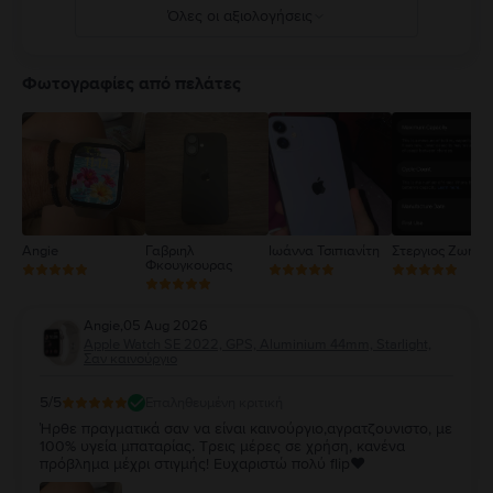
Όλες οι αξιολογήσεις
5
4
Φωτογραφίες από πελάτες
3
2
1
Angie
Γαβριηλ
Ιωάννα Τσιπιανίτη
Στεργιος Ζωηρό
Φκουγκουρας
Angie
,
05 Aug 2026
Apple Watch SE 2022, GPS, Aluminium 44mm, Starlight,
Σαν καινούργιο
5
/5
Επαληθευμένη κριτική
Ήρθε πραγματικά σαν να είναι καινούργιο,αγρατζουνιστο, με
100% υγεία μπαταρίας. Τρεις μέρες σε χρήση, κανένα
πρόβλημα μέχρι στιγμής! Ευχαριστώ πολύ flip❤️