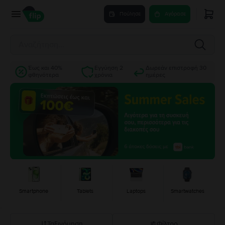
Πούλησε
Αγόρασε
Έως και 40%
Εγγύηση 2
Δωρεάν επιστροφή 30
φθηνότερα
χρόνια
ημέρες
Smartphone
Tablets
Laptops
Smartwatches
Ταξινόμηση
Φίλτρο