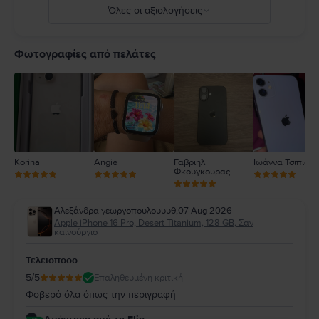
Όλες οι αξιολογήσεις
5
4
Φωτογραφίες από πελάτες
3
2
1
Korina
Angie
Γαβριηλ
Ιωάννα Τσιπιανί
Φκουγκουρας
Αλεξάνδρα γεωργοπουλουυυθ
,
07 Aug 2026
Apple iPhone 16 Pro, Desert Titanium, 128 GB, Σαν
καινούργιο
Τελειοποοο
5
/5
Επαληθευμένη κριτική
Φοβερό όλα όπως την περιγραφή