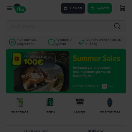
Πούλησε
Αγόρασε
Έως και 40%
Εγγύηση 2
Δωρεάν επιστροφή 30
φθηνότερα
χρόνια
ημέρες
Smartphone
Tablets
Laptops
Smartwatches
Ταξινόμηση
Φίλτρο