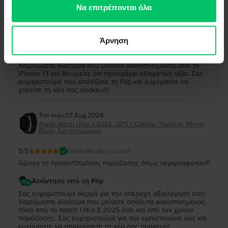
των υπηρεσιών τους.
Να επιτρέπονται όλα
5
/5
Επαληθευμένη κριτική
Παρα πολυ καλο και αξιζει
Άρνηση
Απάντηση από τη Flip
Σας ευχαριστούμε πολύ για την αξιολόγησή σας!
Χαιρόμαστε ιδιαίτερα που μείνατε ικανοποιημένος από το
iPhone 13 και θεωρείτε ότι προσφέρει εξαιρετική αξία. Σας
ευχαριστούμε που επιλέξατε τη Flip και ευχόμαστε να
χαρείτε τη νέα σας συσκευή!
Tim man
,
07 Aug 2026
Apple Watch Ultra 3 2025, GPS + Cellular, Titanium 49mm,
Black, Σαν καινούργιο
5
/5
Επαληθευμένη κριτική
Άψογο το προϊόν!!!Χρόνος παράδοσης όπως περιγραφόταν!!!
Απάντηση από τη Flip
Σας ευχαριστούμε θερμά για την υπέροχη αξιολόγησή σας!
Χαιρόμαστε ιδιαίτερα που μείνατε απόλυτα ικανοποιημένος
τόσο από το Watch Ultra 3 2025 όσο και από τον χρόνο
παράδοσης. Σας ευχαριστούμε για την εμπιστοσύνη σας και
ευχόμαστε να απολαύσετε τη νέα σας συσκευή!