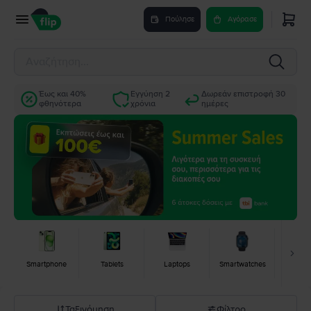
Πούλησε
Αγόρασε
Έως και 40%
Εγγύηση 2
Δωρεάν επιστροφή 30
φθηνότερα
χρόνια
ημέρες
Smartphone
Tablets
Laptops
Smartwatches
Κονσ
Ταξινόμηση
Φίλτρο