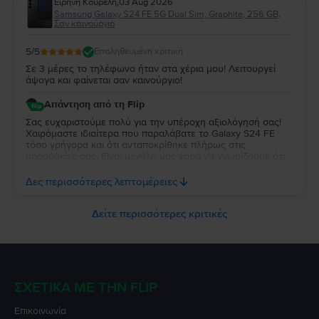
Ειρήνη Κουρέλη
,
03 Aug 2026
μας. Σας ευχαριστούμε που επιλέξατε τη Flip και σας
Samsung Galaxy S24 FE 5G Dual Sim, Graphite, 256 GB,
ευχόμαστε να χαρείτε τη συσκευή σας για πολύ καιρό!
Σαν καινούργιο
5
/5
Επαληθευμένη κριτική
Σε 3 μέρες το τηλέφωνο ήταν στα χέρια μου! Λειτουργεί
άψογα και φαίνεται σαν καινούργιο!
Απάντηση από τη Flip
Σας ευχαριστούμε πολύ για την υπέροχη αξιολόγησή σας!
Χαιρόμαστε ιδιαίτερα που παραλάβατε το Galaxy S24 FE
τόσο γρήγορα και ότι ανταποκρίθηκε πλήρως στις
προσδοκίες σας. Είναι μεγάλη μας χαρά να γνωρίζουμε ότι
λειτουργεί άψογα και ότι η κατάστασή της σας άφησε
απόλυτα ικανοποιημένη. Σας ευχαριστούμε για την
Δες περισσότερες λεπτομέρειες
εμπιστοσύνη σας και σας ευχόμαστε να χαρείτε τη νέα σας
συσκευή!
Δείτε περισσότερες κριτικές
ΣΧΕΤΙΚΆ ΜΕ ΤΗΝ FLIP
Επικοινωνία