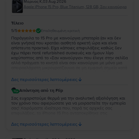
Μαρινος Κ
,
03 Aug 2026
Apple iPhone 15 Pro, Blue Titanium, 128 GB, Σαν καινούργιο
Τέλειο
5
/5
Επαληθευμένη κριτική
Παράγγειλα το 15 Pro με καινούργια μπαταρία (αν και δεν
είναι γνήσια) που κρατάει αισθητά αρκετή ώρα και είναι
απίστευτα πρακτικό. Είχα κάποιες επιφυλάξεις καθώς δεν
έχω πάρει ποτέ refurbished συσκευές και ήμουν λίγο
καχύποπτος από το «Σαν καινούργιο» που έλεγε στην σελίδα
αλλά πράγματι το κινητό είναι σαν καινούργιο με μόνο μια
απειροελάχιστη μικρογρατζουνια σε μη εμφανή σημείο κατά
την χρήση η οποία προσωπικά μου είναι υπέρ αδιάφορη.
Κατά τα άλλα το κινητό λειτουργεί όπως θα έπρεπε, η οθόνη
Δες περισσότερες λεπτομέρειες
είναι απίστευτη και η κάμερες εξίσου τέλειες. Έχω διαβάσει
από άλλα σχόλια με κακές κριτικές ότι τα κινητά που τους
Απάντηση από τη Flip
έστελναν είχαν κάποια δυσλειτουργία είτε με τον έναν είτε
με τον άλλον τρόπο αλλά εγώ προσωπικά πιστεύω το κινητό
Σας ευχαριστούμε θερμά για την αναλυτική αξιολόγηση και
λειτουργεί άψογα και χωρίς την παραμικρή δυσλειτουργία.
τον χρόνο που αφιερώσατε για να μοιραστείτε την εμπειρία
σας! Χαιρόμαστε ιδιαίτερα που, παρά τις αρχικές σας
επιφυλάξεις, το iPhone 15 Pro ανταποκρίθηκε στις
προσδοκίες σας και ότι μείνατε ικανοποιημένος τόσο από
την κατάστασή της όσο και από την απόδοσή της. Η
Δες περισσότερες λεπτομέρειες
εμπιστοσύνη σας και τα σχόλιά σας είναι ιδιαίτερα σημαντικά
για εμάς και μας δίνουν κίνητρο να συνεχίσουμε να
προσφέρουμε την καλύτερη δυνατή εμπειρία στους πελάτες