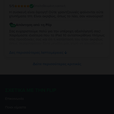
5
/5
Επαληθευμένη κριτική
Η συσκευή είναι άψογη!! Ούτε γραντζουνιές φαίνονται ούτε
χτυπήματα τπτ. Είναι ακριβώς, όπως το λέει, σαν καινούρια!!
Απάντηση από τη Flip
Σας ευχαριστούμε πολύ για την υπέροχη αξιολόγησή σας!
Χαιρόμαστε ιδιαίτερα που το iPad 10 ανταποκρίθηκε πλήρως
στις προσδοκίες σας και ότι η κατάστασή του ήταν ακριβώς
όπως περιγραφόταν. Είναι μεγάλη μας χαρά να γνωρίζουμε
ότι μείνατε τόσο ικανοποιημένη από την αγορά σας. Σας
ευχαριστούμε για την εμπιστοσύνη σας και ευχόμαστε να
Δες περισσότερες λεπτομέρειες
χαρείτε τη νέα σας συσκευή!
Δείτε περισσότερες κριτικές
ΣΧΕΤΙΚΆ ΜΕ ΤΗΝ FLIP
Επικοινωνία
Ποιοι είμαστε