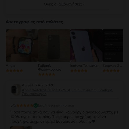
Όλες οι αξιολογήσεις
5
4
Φωτογραφίες από πελάτες
3
2
1
Angie
Γαβριηλ
Ιωάννα Τσιπιανίτη
Στεργιος Ζωηρό
Φκουγκουρας
Angie
,
05 Aug 2026
Apple Watch SE 2022, GPS, Aluminium 44mm, Starlight,
Σαν καινούργιο
5
/5
Επαληθευμένη κριτική
Ήρθε πραγματικά σαν να είναι καινούργιο,αγρατζουνιστο, με
100% υγεία μπαταρίας. Τρεις μέρες σε χρήση, κανένα
πρόβλημα μέχρι στιγμής! Ευχαριστώ πολύ flip❤️