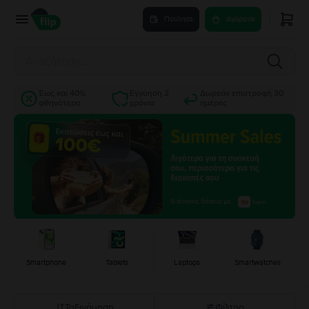
Πούλησε
Αγόρασε
Έως και 40%
Εγγύηση 2
Δωρεάν επιστροφή 30
φθηνότερα
χρόνια
ημέρες
Smartphone
Tablets
Laptops
Smartwatches
Ταξινόμηση
Φίλτρο