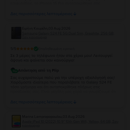
επιφυλάξεις, το iPhone 15 Pro ανταποκρίθηκε στις
προσδοκίες σας και ότι μείνατε ικανοποιημένος τόσο από
την κατάστασή της όσο και από την απόδοσή της. Η
Δες περισσότερες λεπτομέρειες
εμπιστοσύνη σας και τα σχόλιά σας είναι ιδιαίτερα σημαντικά
για εμάς και μας δίνουν κίνητρο να συνεχίσουμε να
προσφέρουμε την καλύτερη δυνατή εμπειρία στους πελάτες
Ειρήνη Κουρέλη
,
03 Aug 2026
μας. Σας ευχαριστούμε που επιλέξατε τη Flip και σας
Samsung Galaxy S24 FE 5G Dual Sim, Graphite, 256 GB,
ευχόμαστε να χαρείτε τη συσκευή σας για πολύ καιρό!
Σαν καινούργιο
5
/5
Επαληθευμένη κριτική
Σε 3 μέρες το τηλέφωνο ήταν στα χέρια μου! Λειτουργεί
άψογα και φαίνεται σαν καινούργιο!
Απάντηση από τη Flip
Σας ευχαριστούμε πολύ για την υπέροχη αξιολόγησή σας!
Χαιρόμαστε ιδιαίτερα που παραλάβατε το Galaxy S24 FE
τόσο γρήγορα και ότι ανταποκρίθηκε πλήρως στις
προσδοκίες σας. Είναι μεγάλη μας χαρά να γνωρίζουμε ότι
λειτουργεί άψογα και ότι η κατάστασή της σας άφησε
απόλυτα ικανοποιημένη. Σας ευχαριστούμε για την
Δες περισσότερες λεπτομέρειες
εμπιστοσύνη σας και σας ευχόμαστε να χαρείτε τη νέα σας
συσκευή!
Marina Lampropopoulou
,
03 Aug 2026
Apple iPad 10 (2022) 10.9" 10th Gen Wifi, Yellow, 64 GB, Σαν
καινούργιο