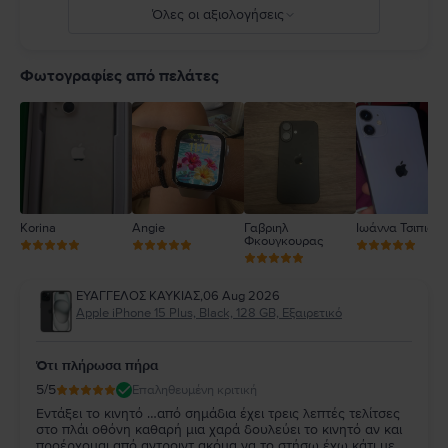
Όλες οι αξιολογήσεις
5
4
Φωτογραφίες από πελάτες
3
2
1
Korina
Angie
Γαβριηλ
Ιωάννα Τσιπιανί
Φκουγκουρας
ΕΥΑΓΓΕΛΟΣ ΚΑΥΚΙΑΣ
,
06 Aug 2026
Apple iPhone 15 Plus, Black, 128 GB, Εξαιρετικό
Ότι πλήρωσα πήρα
5
/5
Επαληθευμένη κριτική
Εντάξει το κινητό …από σημάδια έχει τρεις λεπτές τελίτσες
στο πλάι οθόνη καθαρή μια χαρά δουλεύει το κινητό αν και
προέρχομαι από αντροιντ ακόμα να το στήσω έχω κάτι με