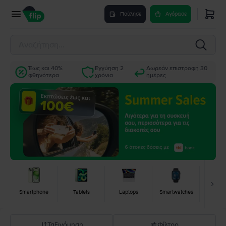
Πούλησε
Αγόρασε
Έως και 40%
Εγγύηση 2
Δωρεάν επιστροφή 30
φθηνότερα
χρόνια
ημέρες
Smartphone
Tablets
Laptops
Smartwatches
Κονσ
Ταξινόμηση
Φίλτρο