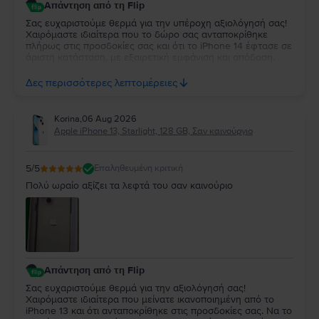
Απάντηση από τη Flip
Σας ευχαριστούμε θερμά για την υπέροχη αξιολόγησή σας!
Χαιρόμαστε ιδιαίτερα που το δώρο σας ανταποκρίθηκε
πλήρως στις προσδοκίες σας και ότι το iPhone 14 έφτασε σε
άριστη κατάσταση, με εξαιρετική εμφάνιση και απόδοση.
Σας ευχαριστούμε για την εμπιστοσύνη σας και θα χαρούμε
πολύ να σας εξυπηρετήσουμε ξανά στην επόμενη αγορά
Δες περισσότερες λεπτομέρειες
σας!
Korina
,
06 Aug 2026
Apple iPhone 13, Starlight, 128 GB, Σαν καινούργιο
5
/5
Επαληθευμένη κριτική
Πολύ ωραίο αξίζει τα λεφτά του σαν καινούριο
Απάντηση από τη Flip
Σας ευχαριστούμε θερμά για την αξιολόγησή σας!
Χαιρόμαστε ιδιαίτερα που μείνατε ικανοποιημένη από το
iPhone 13 και ότι ανταποκρίθηκε στις προσδοκίες σας. Να το