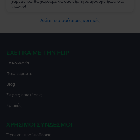
χαρείτε και θα χαρούμε να σας εξυπηρετήσουμε ξανά στο
μέλλον!
Δείτε περισσότερες κριτικές
ΣΧΕΤΙΚΆ ΜΕ ΤΗΝ FLIP
Επικοινωνία
Ποιοι είμαστε
Blog
Συχνές ερωτήσεις
Κριτικές
ΧΡΉΣΙΜΟΙ ΣΎΝΔΕΣΜΟΙ
Όροι και προϋποθέσεις