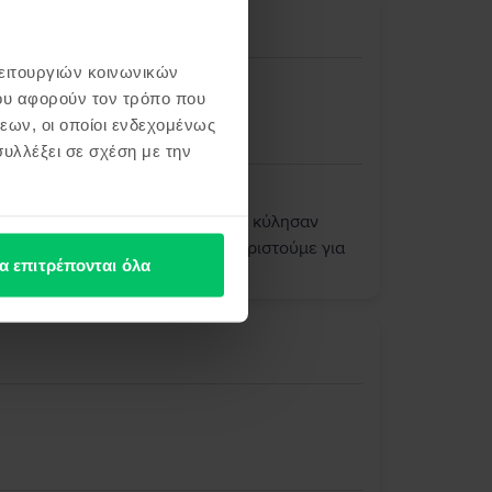
γιο
λειτουργιών κοινωνικών
ου αφορούν τον τρόπο που
εων, οι οποίοι ενδεχομένως
υλλέξει σε σχέση με την
ς! Χαιρόμαστε ιδιαίτερα που όλα κύλησαν
μπειρία σας με τη Flip. Σας ευχαριστούμε για
α επιτρέπονται όλα
υπηρετήσουμε ξανά στο μέλλον!