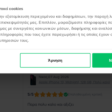
Μιχάηλ
,
07 Aug 2026
Apple iPhone 13, Midnight, 128 GB, Σαν καινούρ
οιεί cookies
την εξατομίκευση περιεχομένου και διαφημίσεων, την παροχή 
5
/5
Επαληθευμένη κριτική
 επισκεψιμότητάς μας. Επιπλέον, μοιραζόμαστε πληροφορίες π
ό μας με συνεργάτες κοινωνικών μέσων, διαφήμισης και αναλύσ
Άψογα όλα!
 πληροφορίες που τους έχετε παραχωρήσει ή τις οποίες έχουν σ
υπηρεσιών τους.
Απάντηση από τη Flip
Σας ευχαριστούμε θερμά για την αξιολόγησή σα
άψογα και ότι μείνατε ικανοποιημένος από την ε
Άρνηση
Ν
την εμπιστοσύνη σας και θα χαρούμε να σας εξ
Νικος
,
07 Aug 2026
Apple iPhone 13, Midnight, 128 GB, Πολύ καλό
5
/5
Επαληθευμένη κριτική
Παρα πολυ καλο και αξιζει