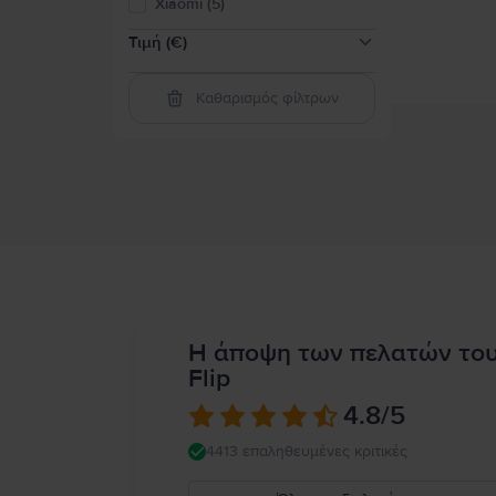
Xiaomi (5)
Τιμή (€)
Καθαρισμός φίλτρων
50-100
(
1
)
100-200
(
56
)
200-300
(
137
)
300-400
(
112
)
400-600
(
229
)
600-800
(
140
)
800-2000
(
110
)
Πάνω από 2000
(
5
)
Η άποψη των πελατών το
Flip
4.8
/5
4413 επαληθευμένες κριτικές