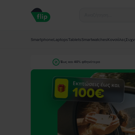
Smartphone
Laptops
Tablets
Smartwatches
Κονσόλες
Συχν
Έως και 40% φθηνότερα