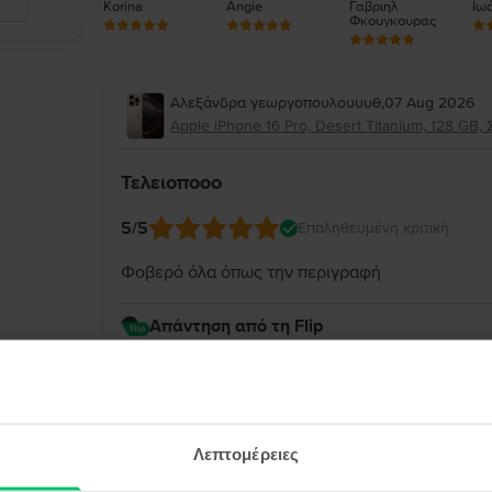
Korina
Angie
Γαβριηλ
Ιωά
Φκουγκουρας
Αλεξάνδρα γεωργοπουλουυυθ
,
07 Aug 2026
Apple iPhone 16 Pro, Desert Titanium, 128 GB, 
Τελειοποοο
5
/5
Επαληθευμένη κριτική
Φοβερό όλα όπως την περιγραφή
Απάντηση από τη Flip
Σας ευχαριστούμε θερμά για την υπέροχη αξιολ
iPhone 16 Pro ανταποκρίθηκε πλήρως στην περι
την αγορά σας. Σας ευχαριστούμε για την εμπι
νέα σας συσκευή!
Λεπτομέρειες