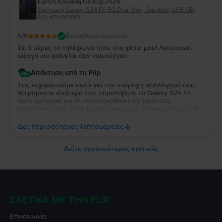
Ειρήνη Κουρέλη
,
03 Aug 2026
μας. Σας ευχαριστούμε που επιλέξατε τη Flip και σας
Samsung Galaxy S24 FE 5G Dual Sim, Graphite, 256 GB,
ευχόμαστε να χαρείτε τη συσκευή σας για πολύ καιρό!
Σαν καινούργιο
5
/5
Επαληθευμένη κριτική
Σε 3 μέρες το τηλέφωνο ήταν στα χέρια μου! Λειτουργεί
άψογα και φαίνεται σαν καινούργιο!
Απάντηση από τη Flip
Σας ευχαριστούμε πολύ για την υπέροχη αξιολόγησή σας!
Χαιρόμαστε ιδιαίτερα που παραλάβατε το Galaxy S24 FE
τόσο γρήγορα και ότι ανταποκρίθηκε πλήρως στις
προσδοκίες σας. Είναι μεγάλη μας χαρά να γνωρίζουμε ότι
λειτουργεί άψογα και ότι η κατάστασή της σας άφησε
απόλυτα ικανοποιημένη. Σας ευχαριστούμε για την
Δες περισσότερες λεπτομέρειες
εμπιστοσύνη σας και σας ευχόμαστε να χαρείτε τη νέα σας
συσκευή!
Δείτε περισσότερες κριτικές
ΣΧΕΤΙΚΆ ΜΕ ΤΗΝ FLIP
Επικοινωνία