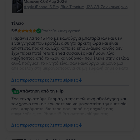
Μαρινος Κ
,
03 Aug 2026
Apple iPhone 15 Pro, Blue Titanium, 128 GB, Σαν καινούργιο
Τέλειο
5
/5
Επαληθευμένη κριτική
Παράγγειλα το 15 Pro με καινούργια μπαταρία (αν και δεν
είναι γνήσια) που κρατάει αισθητά αρκετή ώρα και είναι
απίστευτα πρακτικό. Είχα κάποιες επιφυλάξεις καθώς δεν
έχω πάρει ποτέ refurbished συσκευές και ήμουν λίγο
καχύποπτος από το «Σαν καινούργιο» που έλεγε στην σελίδα
αλλά πράγματι το κινητό είναι σαν καινούργιο με μόνο μια
απειροελάχιστη μικρογρατζουνια σε μη εμφανή σημείο κατά
την χρήση η οποία προσωπικά μου είναι υπέρ αδιάφορη.
Κατά τα άλλα το κινητό λειτουργεί όπως θα έπρεπε, η οθόνη
Δες περισσότερες λεπτομέρειες
είναι απίστευτη και η κάμερες εξίσου τέλειες. Έχω διαβάσει
από άλλα σχόλια με κακές κριτικές ότι τα κινητά που τους
Απάντηση από τη Flip
έστελναν είχαν κάποια δυσλειτουργία είτε με τον έναν είτε
με τον άλλον τρόπο αλλά εγώ προσωπικά πιστεύω το κινητό
Σας ευχαριστούμε θερμά για την αναλυτική αξιολόγηση και
λειτουργεί άψογα και χωρίς την παραμικρή δυσλειτουργία.
τον χρόνο που αφιερώσατε για να μοιραστείτε την εμπειρία
σας! Χαιρόμαστε ιδιαίτερα που, παρά τις αρχικές σας
επιφυλάξεις, το iPhone 15 Pro ανταποκρίθηκε στις
προσδοκίες σας και ότι μείνατε ικανοποιημένος τόσο από
την κατάστασή της όσο και από την απόδοσή της. Η
Δες περισσότερες λεπτομέρειες
εμπιστοσύνη σας και τα σχόλιά σας είναι ιδιαίτερα σημαντικά
για εμάς και μας δίνουν κίνητρο να συνεχίσουμε να
προσφέρουμε την καλύτερη δυνατή εμπειρία στους πελάτες