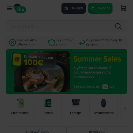
Πούλησε
Αγόρασε
Έως και 40%
Εγγύηση 2
Δωρεάν επιστροφή 30
φθηνότερα
χρόνια
ημέρες
Smartphone
Tablets
Laptops
Smartwatches
Κονσ
Ταξινόμηση
Φίλτρο