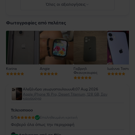
Όλες οι αξιολογήσεις
5
4
Φωτογραφίες από πελάτες
3
2
1
Korina
Angie
Γαβριηλ
Ιωάννα Τσιπιανί
Φκουγκουρας
Αλεξάνδρα γεωργοπουλουυυθ
,
07 Aug 2026
Apple iPhone 16 Pro, Desert Titanium, 128 GB, Σαν
καινούργιο
Τελειοποοο
5
/5
Επαληθευμένη κριτική
Φοβερό όλα όπως την περιγραφή