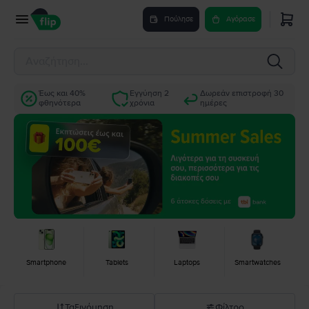
Πούλησε
Αγόρασε
Έως και 40%
Εγγύηση 2
Δωρεάν επιστροφή 30
φθηνότερα
χρόνια
ημέρες
Smartphone
Tablets
Laptops
Smartwatches
Ταξινόμηση
Φίλτρο