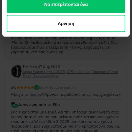
των υπηρεσιών τους.
Να επιτρέπονται όλα
5
/5
Επαληθευμένη κριτική
Παρα πολυ καλο και αξιζει
Άρνηση
Απάντηση από τη Flip
Σας ευχαριστούμε πολύ για την αξιολόγησή σας!
Χαιρόμαστε ιδιαίτερα που μείνατε ικανοποιημένος από το
iPhone 13 και θεωρείτε ότι προσφέρει εξαιρετική αξία. Σας
ευχαριστούμε που επιλέξατε τη Flip και ευχόμαστε να
χαρείτε τη νέα σας συσκευή!
Tim man
,
07 Aug 2026
Apple Watch Ultra 3 2025, GPS + Cellular, Titanium 49mm,
Black, Σαν καινούργιο
5
/5
Επαληθευμένη κριτική
Άψογο το προϊόν!!!Χρόνος παράδοσης όπως περιγραφόταν!!!
Απάντηση από τη Flip
Σας ευχαριστούμε θερμά για την υπέροχη αξιολόγησή σας!
Χαιρόμαστε ιδιαίτερα που μείνατε απόλυτα ικανοποιημένος
τόσο από το Watch Ultra 3 2025 όσο και από τον χρόνο
παράδοσης. Σας ευχαριστούμε για την εμπιστοσύνη σας και
ευχόμαστε να απολαύσετε τη νέα σας συσκευή!