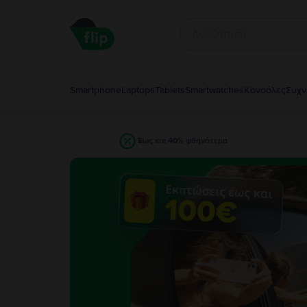
Smartphone
Laptops
Tablets
Smartwatches
Κονσόλες
Συχν
Έως και 40% φθηνότερα