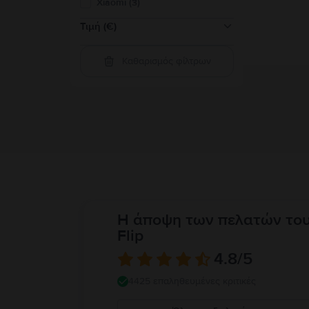
Xiaomi (3)
Τιμή (€)
Καθαρισμός φίλτρων
50-100
(
1
)
100-200
(
57
)
200-300
(
131
)
300-400
(
108
)
400-600
(
223
)
600-800
(
140
)
800-2000
(
106
)
Πάνω από 2000
(
5
)
Η άποψη των πελατών το
Flip
4.8
/5
4425 επαληθευμένες κριτικές