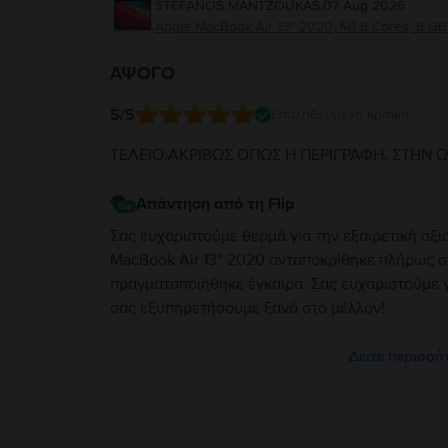
STEFANOS MANTZOUKAS
,
07 Aug 2026
Apple MacBook Air 13″ 2020, M1 8 Cores, 8 GB,
ΑΨΟΓΟ
5
/5
Επαληθευμένη κριτική
ΤΕΛΕΙΟ,ΑΚΡΙΒΩΣ ΟΠΩΣ Η ΠΕΡΙΓΡΑΦΗ. ΣΤΗΝ 
Απάντηση από τη Flip
Σας ευχαριστούμε θερμά για την εξαιρετική αξι
MacBook Air 13″ 2020 ανταποκρίθηκε πλήρως σ
πραγματοποιήθηκε έγκαιρα. Σας ευχαριστούμε γ
σας εξυπηρετήσουμε ξανά στο μέλλον!
Δείτε περισσότ