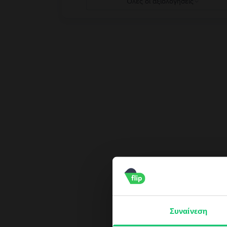
Όλες οι αξιολογήσεις
5
4
3
2
1
Κάνε 
Συναίνεση
Κέ