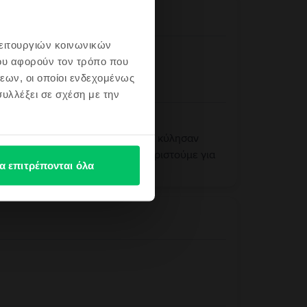
γιο
λειτουργιών κοινωνικών
ου αφορούν τον τρόπο που
εων, οι οποίοι ενδεχομένως
υλλέξει σε σχέση με την
ς! Χαιρόμαστε ιδιαίτερα που όλα κύλησαν
μπειρία σας με τη Flip. Σας ευχαριστούμε για
α επιτρέπονται όλα
υπηρετήσουμε ξανά στο μέλλον!