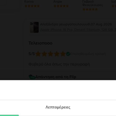
Korina
Angie
Γαβριηλ
Ιωά
Φκουγκουρας
Αλεξάνδρα γεωργοπουλουυυθ
,
07 Aug 2026
Apple iPhone 16 Pro, Desert Titanium, 128 GB, 
Τελειοποοο
5
/5
Επαληθευμένη κριτική
Φοβερό όλα όπως την περιγραφή
Απάντηση από τη Flip
Σας ευχαριστούμε θερμά για την υπέροχη αξιολ
iPhone 16 Pro ανταποκρίθηκε πλήρως στην περι
την αγορά σας. Σας ευχαριστούμε για την εμπι
εγγραφή &
νέα σας συσκευή!
Λεπτομέρειες
ρδισε!