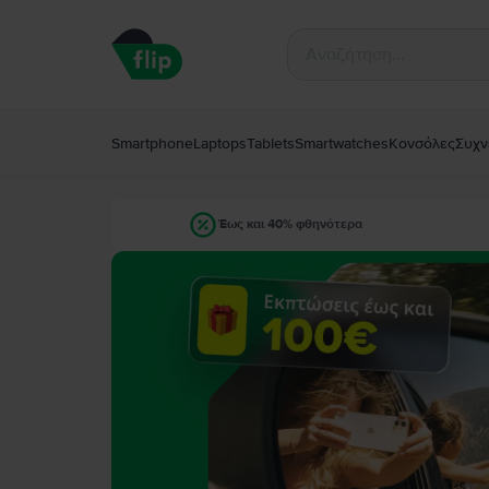
Smartphone
Laptops
Tablets
Smartwatches
Κονσόλες
Συχν
Έως και 40% φθηνότερα