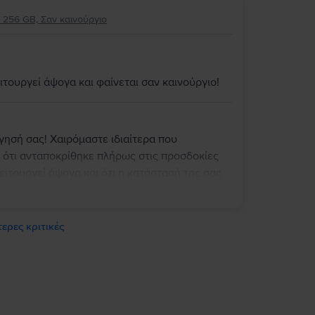
καιρό!
 256 GB, Σαν καινούργιο
ιτουργεί άψογα και φαίνεται σαν καινούργιο!
γησή σας! Χαιρόμαστε ιδιαίτερα που
 ότι ανταποκρίθηκε πλήρως στις προσδοκίες
ειτουργεί άψογα και ότι η κατάστασή της σας
ε για την εμπιστοσύνη σας και σας ευχόμαστε
ερες κριτικές