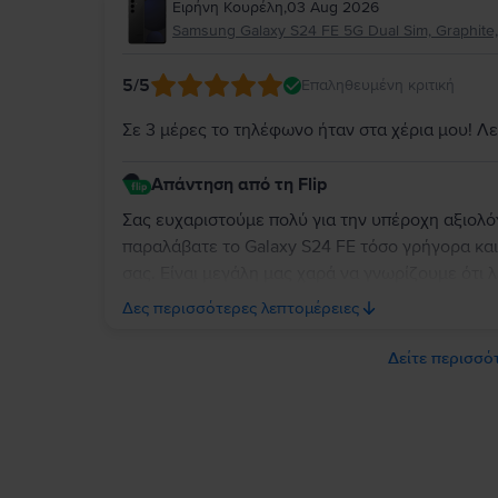
Ειρήνη Κουρέλη
,
03 Aug 2026
ευχόμαστε να χαρείτε τη συσκευή σας για πολύ 
Samsung Galaxy S24 FE 5G Dual Sim, Graphite,
5
/5
Επαληθευμένη κριτική
Σε 3 μέρες το τηλέφωνο ήταν στα χέρια μου! Λε
Απάντηση από τη Flip
Σας ευχαριστούμε πολύ για την υπέροχη αξιολό
παραλάβατε το Galaxy S24 FE τόσο γρήγορα και
σας. Είναι μεγάλη μας χαρά να γνωρίζουμε ότι λ
άφησε απόλυτα ικανοποιημένη. Σας ευχαριστούμ
Δες περισσότερες λεπτομέρειες
να χαρείτε τη νέα σας συσκευή!
Δείτε περισσότ