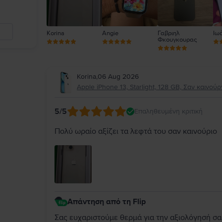
Korina
Angie
Γαβριηλ
Ιωά
Φκουγκουρας
Korina
,
06 Aug 2026
Apple iPhone 13, Starlight, 128 GB, Σαν καινούρ
5
/5
Επαληθευμένη κριτική
Πολύ ωραίο αξίζει τα λεφτά του σαν καινούριο
Απάντηση από τη Flip
Σας ευχαριστούμε θερμά για την αξιολόγησή σας