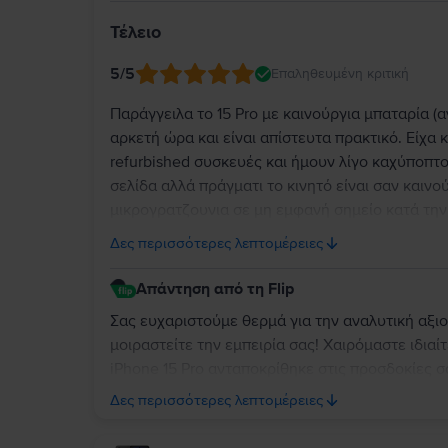
Τέλειο
5
/5
Επαληθευμένη κριτική
Παράγγειλα το 15 Pro με καινούργια μπαταρία (αν
αρκετή ώρα και είναι απίστευτα πρακτικό. Είχα
refurbished συσκευές και ήμουν λίγο καχύποπτο
σελίδα αλλά πράγματι το κινητό είναι σαν καινο
μικρογρατζουνια σε μη εμφανή σημείο κατά την
αδιάφορη. Κατά τα άλλα το κινητό λειτουργεί όπ
Δες περισσότερες λεπτομέρειες
κάμερες εξίσου τέλειες. Έχω διαβάσει από άλλα 
τους έστελναν είχαν κάποια δυσλειτουργία είτε 
Απάντηση από τη Flip
προσωπικά πιστεύω το κινητό λειτουργεί άψογα
Σας ευχαριστούμε θερμά για την αναλυτική αξι
μοιραστείτε την εμπειρία σας! Χαιρόμαστε ιδιαί
iPhone 15 Pro ανταποκρίθηκε στις προσδοκίες σ
την κατάστασή της όσο και από την απόδοσή της
Δες περισσότερες λεπτομέρειες
ιδιαίτερα σημαντικά για εμάς και μας δίνουν κ
καλύτερη δυνατή εμπειρία στους πελάτες μας. Σ