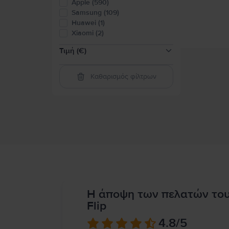
Apple (590)
Samsung (109)
Huawei (1)
Xiaomi (2)
Τιμή (€)
Καθαρισμός φίλτρων
50-100
(
1
)
100-200
(
59
)
200-300
(
127
)
300-400
(
103
)
400-600
(
225
)
600-800
(
144
)
800-2000
(
110
)
Πάνω από 2000
(
5
)
Η άποψη των πελατών το
Flip
4.8
/5