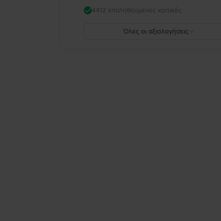
4412 επαληθευμένες κριτικές
Όλες οι αξιολογήσεις
5
4
3
2
1