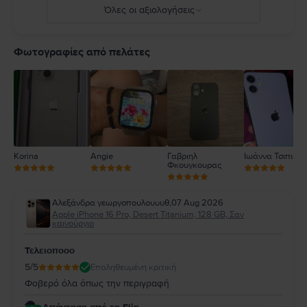
Όλες οι αξιολογήσεις
5
4
Φωτογραφίες από πελάτες
3
2
1
Korina
Angie
Γαβριηλ
Ιωάννα Τσιπιανί
Φκουγκουρας
Αλεξάνδρα γεωργοπουλουυυθ
,
07 Aug 2026
Apple iPhone 16 Pro, Desert Titanium, 128 GB, Σαν
καινούργιο
Τελειοποοο
5
/5
Επαληθευμένη κριτική
Φοβερό όλα όπως την περιγραφή