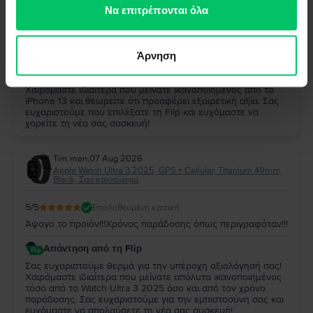
των υπηρεσιών τους.
Να επιτρέπονται όλα
5
/5
Επαληθευμένη κριτική
Παρα πολυ καλο και αξιζει
Άρνηση
Απάντηση από τη Flip
Σας ευχαριστούμε πολύ για την αξιολόγησή σας!
Χαιρόμαστε ιδιαίτερα που μείνατε ικανοποιημένος από το
iPhone 13 και θεωρείτε ότι προσφέρει εξαιρετική αξία. Σας
ευχαριστούμε που επιλέξατε τη Flip και ευχόμαστε να
χαρείτε τη νέα σας συσκευή!
Tim man
,
07 Aug 2026
Apple Watch Ultra 3 2025, GPS + Cellular, Titanium 49mm,
Black, Σαν καινούργιο
5
/5
Επαληθευμένη κριτική
Άψογο το προϊόν!!!Χρόνος παράδοσης όπως περιγραφόταν!!!
Απάντηση από τη Flip
Σας ευχαριστούμε θερμά για την υπέροχη αξιολόγησή σας!
Χαιρόμαστε ιδιαίτερα που μείνατε απόλυτα ικανοποιημένος
τόσο από το Watch Ultra 3 2025 όσο και από τον χρόνο
παράδοσης. Σας ευχαριστούμε για την εμπιστοσύνη σας και
ευχόμαστε να απολαύσετε τη νέα σας συσκευή!