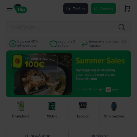
Πούλησε
Αγόρασε
Έως και 40%
Εγγύηση 2
Δωρεάν επιστροφή 30
φθηνότερα
χρόνια
ημέρες
Smartphone
Tablets
Laptops
Smartwatches
Ταξινόμηση
Φίλτρο