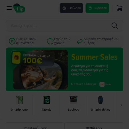
Πούλησε
Αγόρασε
Έως και 40%
Εγγύηση 2
Δωρεάν επιστροφή 30
φθηνότερα
χρόνια
ημέρες
Smartphone
Tablets
Laptops
Smartwatches
Κονσ
Ταξινόμηση
Φίλτρο