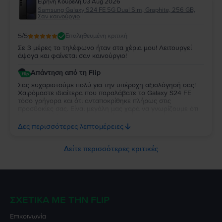
Ειρήνη Κουρέλη
,
03 Aug 2026
μας. Σας ευχαριστούμε που επιλέξατε τη Flip και σας
Samsung Galaxy S24 FE 5G Dual Sim, Graphite, 256 GB,
ευχόμαστε να χαρείτε τη συσκευή σας για πολύ καιρό!
Σαν καινούργιο
5
/5
Επαληθευμένη κριτική
Σε 3 μέρες το τηλέφωνο ήταν στα χέρια μου! Λειτουργεί
άψογα και φαίνεται σαν καινούργιο!
Απάντηση από τη Flip
Σας ευχαριστούμε πολύ για την υπέροχη αξιολόγησή σας!
Χαιρόμαστε ιδιαίτερα που παραλάβατε το Galaxy S24 FE
τόσο γρήγορα και ότι ανταποκρίθηκε πλήρως στις
προσδοκίες σας. Είναι μεγάλη μας χαρά να γνωρίζουμε ότι
λειτουργεί άψογα και ότι η κατάστασή της σας άφησε
απόλυτα ικανοποιημένη. Σας ευχαριστούμε για την
Δες περισσότερες λεπτομέρειες
εμπιστοσύνη σας και σας ευχόμαστε να χαρείτε τη νέα σας
συσκευή!
Δείτε περισσότερες κριτικές
ΣΧΕΤΙΚΆ ΜΕ ΤΗΝ FLIP
Επικοινωνία