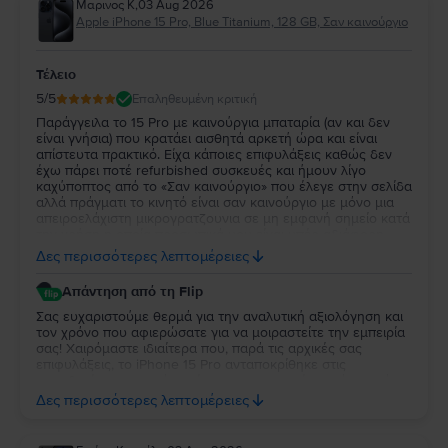
Μαρινος Κ
,
03 Aug 2026
Apple iPhone 15 Pro, Blue Titanium, 128 GB, Σαν καινούργιο
Τέλειο
5
/5
Επαληθευμένη κριτική
Παράγγειλα το 15 Pro με καινούργια μπαταρία (αν και δεν
είναι γνήσια) που κρατάει αισθητά αρκετή ώρα και είναι
απίστευτα πρακτικό. Είχα κάποιες επιφυλάξεις καθώς δεν
έχω πάρει ποτέ refurbished συσκευές και ήμουν λίγο
καχύποπτος από το «Σαν καινούργιο» που έλεγε στην σελίδα
αλλά πράγματι το κινητό είναι σαν καινούργιο με μόνο μια
απειροελάχιστη μικρογρατζουνια σε μη εμφανή σημείο κατά
την χρήση η οποία προσωπικά μου είναι υπέρ αδιάφορη.
Κατά τα άλλα το κινητό λειτουργεί όπως θα έπρεπε, η οθόνη
Δες περισσότερες λεπτομέρειες
είναι απίστευτη και η κάμερες εξίσου τέλειες. Έχω διαβάσει
από άλλα σχόλια με κακές κριτικές ότι τα κινητά που τους
Απάντηση από τη Flip
έστελναν είχαν κάποια δυσλειτουργία είτε με τον έναν είτε
με τον άλλον τρόπο αλλά εγώ προσωπικά πιστεύω το κινητό
Σας ευχαριστούμε θερμά για την αναλυτική αξιολόγηση και
λειτουργεί άψογα και χωρίς την παραμικρή δυσλειτουργία.
τον χρόνο που αφιερώσατε για να μοιραστείτε την εμπειρία
σας! Χαιρόμαστε ιδιαίτερα που, παρά τις αρχικές σας
επιφυλάξεις, το iPhone 15 Pro ανταποκρίθηκε στις
προσδοκίες σας και ότι μείνατε ικανοποιημένος τόσο από
την κατάστασή της όσο και από την απόδοσή της. Η
Δες περισσότερες λεπτομέρειες
εμπιστοσύνη σας και τα σχόλιά σας είναι ιδιαίτερα σημαντικά
για εμάς και μας δίνουν κίνητρο να συνεχίσουμε να
προσφέρουμε την καλύτερη δυνατή εμπειρία στους πελάτες