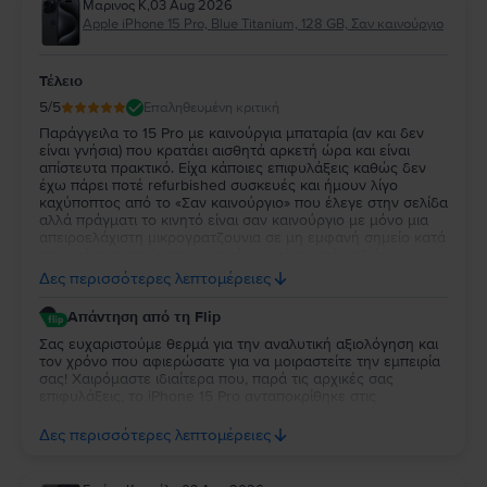
Μαρινος Κ
,
03 Aug 2026
Apple iPhone 15 Pro, Blue Titanium, 128 GB, Σαν καινούργιο
Τέλειο
5
/5
Επαληθευμένη κριτική
Παράγγειλα το 15 Pro με καινούργια μπαταρία (αν και δεν
είναι γνήσια) που κρατάει αισθητά αρκετή ώρα και είναι
απίστευτα πρακτικό. Είχα κάποιες επιφυλάξεις καθώς δεν
έχω πάρει ποτέ refurbished συσκευές και ήμουν λίγο
καχύποπτος από το «Σαν καινούργιο» που έλεγε στην σελίδα
αλλά πράγματι το κινητό είναι σαν καινούργιο με μόνο μια
απειροελάχιστη μικρογρατζουνια σε μη εμφανή σημείο κατά
την χρήση η οποία προσωπικά μου είναι υπέρ αδιάφορη.
Κατά τα άλλα το κινητό λειτουργεί όπως θα έπρεπε, η οθόνη
Δες περισσότερες λεπτομέρειες
είναι απίστευτη και η κάμερες εξίσου τέλειες. Έχω διαβάσει
από άλλα σχόλια με κακές κριτικές ότι τα κινητά που τους
Απάντηση από τη Flip
έστελναν είχαν κάποια δυσλειτουργία είτε με τον έναν είτε
με τον άλλον τρόπο αλλά εγώ προσωπικά πιστεύω το κινητό
Σας ευχαριστούμε θερμά για την αναλυτική αξιολόγηση και
λειτουργεί άψογα και χωρίς την παραμικρή δυσλειτουργία.
τον χρόνο που αφιερώσατε για να μοιραστείτε την εμπειρία
σας! Χαιρόμαστε ιδιαίτερα που, παρά τις αρχικές σας
επιφυλάξεις, το iPhone 15 Pro ανταποκρίθηκε στις
προσδοκίες σας και ότι μείνατε ικανοποιημένος τόσο από
την κατάστασή της όσο και από την απόδοσή της. Η
Δες περισσότερες λεπτομέρειες
εμπιστοσύνη σας και τα σχόλιά σας είναι ιδιαίτερα σημαντικά
για εμάς και μας δίνουν κίνητρο να συνεχίσουμε να
προσφέρουμε την καλύτερη δυνατή εμπειρία στους πελάτες