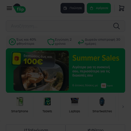
Πούλησε
Αγόρασε
Έως και 40%
Εγγύηση 2
Δωρεάν επιστροφή 30
φθηνότερα
χρόνια
ημέρες
Smartphone
Tablets
Laptops
Smartwatches
Κονσ
Ταξινόμηση
Φίλτρο