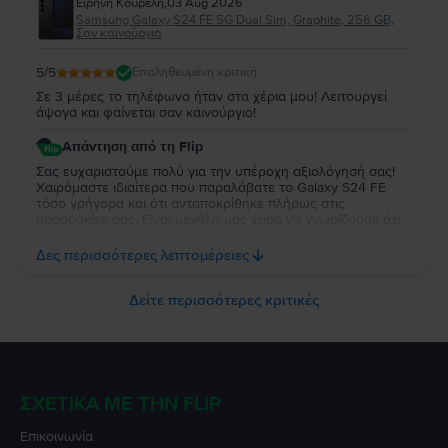
Ειρήνη Κουρέλη
,
03 Aug 2026
μας. Σας ευχαριστούμε που επιλέξατε τη Flip και σας
Samsung Galaxy S24 FE 5G Dual Sim, Graphite, 256 GB,
ευχόμαστε να χαρείτε τη συσκευή σας για πολύ καιρό!
Σαν καινούργιο
5
/5
Επαληθευμένη κριτική
Σε 3 μέρες το τηλέφωνο ήταν στα χέρια μου! Λειτουργεί
άψογα και φαίνεται σαν καινούργιο!
Απάντηση από τη Flip
Σας ευχαριστούμε πολύ για την υπέροχη αξιολόγησή σας!
Χαιρόμαστε ιδιαίτερα που παραλάβατε το Galaxy S24 FE
τόσο γρήγορα και ότι ανταποκρίθηκε πλήρως στις
προσδοκίες σας. Είναι μεγάλη μας χαρά να γνωρίζουμε ότι
λειτουργεί άψογα και ότι η κατάστασή της σας άφησε
απόλυτα ικανοποιημένη. Σας ευχαριστούμε για την
Δες περισσότερες λεπτομέρειες
εμπιστοσύνη σας και σας ευχόμαστε να χαρείτε τη νέα σας
συσκευή!
Δείτε περισσότερες κριτικές
ΣΧΕΤΙΚΆ ΜΕ ΤΗΝ FLIP
Επικοινωνία