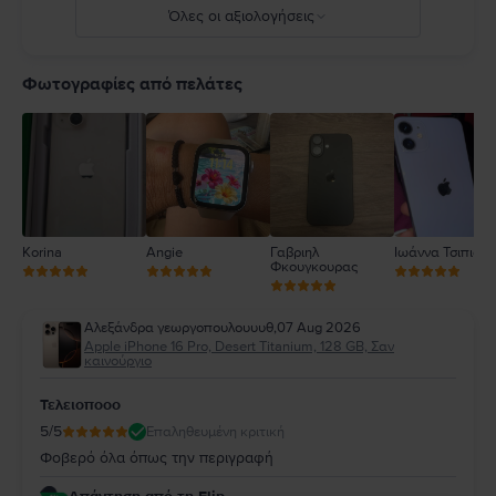
Όλες οι αξιολογήσεις
5
4
Φωτογραφίες από πελάτες
3
2
1
Korina
Angie
Γαβριηλ
Ιωάννα Τσιπιανί
Φκουγκουρας
Αλεξάνδρα γεωργοπουλουυυθ
,
07 Aug 2026
Apple iPhone 16 Pro, Desert Titanium, 128 GB, Σαν
καινούργιο
Τελειοποοο
5
/5
Επαληθευμένη κριτική
Φοβερό όλα όπως την περιγραφή