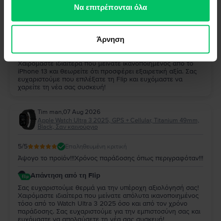
των υπηρεσιών τους.
Να επιτρέπονται όλα
5
/5
Επαληθευμένη κριτική
Παρα πολυ καλο και αξιζει
Άρνηση
Απάντηση από τη Flip
Σας ευχαριστούμε πολύ για την αξιολόγησή σας!
Χαιρόμαστε ιδιαίτερα που μείνατε ικανοποιημένος από το
iPhone 13 και θεωρείτε ότι προσφέρει εξαιρετική αξία. Σας
ευχαριστούμε που επιλέξατε τη Flip και ευχόμαστε να
χαρείτε τη νέα σας συσκευή!
Tim man
,
07 Aug 2026
Apple Watch Ultra 3 2025, GPS + Cellular, Titanium 49mm,
Black, Σαν καινούργιο
5
/5
Επαληθευμένη κριτική
Άψογο το προϊόν!!!Χρόνος παράδοσης όπως περιγραφόταν!!!
Απάντηση από τη Flip
Σας ευχαριστούμε θερμά για την υπέροχη αξιολόγησή σας!
Χαιρόμαστε ιδιαίτερα που μείνατε απόλυτα ικανοποιημένος
τόσο από το Watch Ultra 3 2025 όσο και από τον χρόνο
παράδοσης. Σας ευχαριστούμε για την εμπιστοσύνη σας και
ευχόμαστε να απολαύσετε τη νέα σας συσκευή!