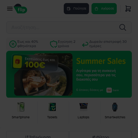
Πούλησε
Αγόρασε
Έως και 40%
Εγγύηση 2
Δωρεάν επιστροφή 30
φθηνότερα
χρόνια
ημέρες
Smartphone
Tablets
Laptops
Smartwatches
Ταξινόμηση
Φίλτρο