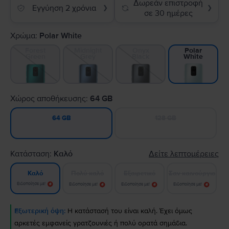
Δωρεάν επιστροφή
Εγγύηση 2 χρόνια
❯
❯
σε 30 ημέρες
Χρώμα:
Polar White
Forest
Midnight
Onyx
Polar
Green
Grey
Black
White
Χώρος αποθήκευσης:
64 GB
128 GB
64 GB
Κατάσταση:
Καλό
Δείτε λεπτομέρειες
Πολύ καλό
Εξαιρετικό
Σαν καινούργιο
Καλό
Ειδοποίησε με!
Ειδοποίησε με!
Ειδοποίησε με!
Ειδοποίησε με!
Εξωτερική όψη:
Η κατάστασή του είναι καλή. Έχει όμως
αρκετές εμφανείς γρατζουνιές ή πολύ ορατά σημάδια.