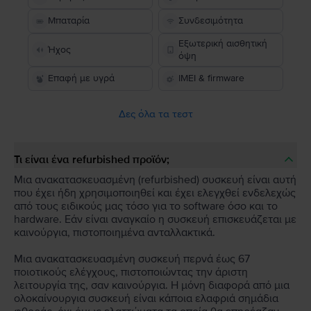
Μπαταρία
Συνδεσιμότητα
Εξωτερική αισθητική
Ήχος
όψη
Επαφή με υγρά
IMEI & firmware
Δες όλα τα τεστ
Τι είναι ένα refurbished προϊόν;
Μια ανακατασκευασμένη (refurbished) συσκευή είναι αυτή
που έχει ήδη χρησιμοποιηθεί και έχει ελεγχθεί ενδελεχώς
από τους ειδικούς μας τόσο για το software όσο και το
hardware. Εάν είναι αναγκαίο η συσκευή επισκευάζεται με
καινούργια, πιστοποιημένα ανταλλακτικά.
Μια ανακατασκευασμένη συσκευή περνά έως 67
ποιοτικούς ελέγχους, πιστοποιώντας την άριστη
λειτουργία της, σαν καινούργια. Η μόνη διαφορά από μια
ολοκαίνουργια συσκευή είναι κάποια ελαφριά σημάδια