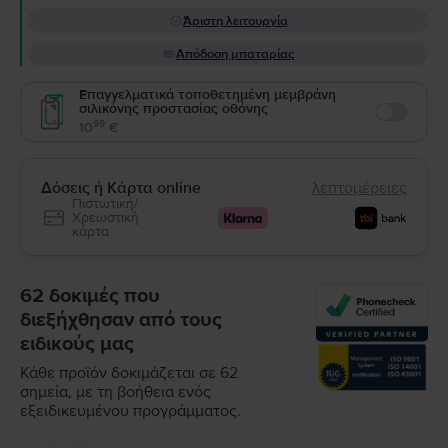
Άριστη λειτουργία
Απόδοση μπαταρίας
Επαγγελματικά τοποθετημένη μεμβράνη
σιλικόνης προστασίας οθόνης
Enable
99
10
€
Δόσεις ή Κάρτα online
λεπτομέρειες
Πιστωτική/
Χρεωστική
κάρτα
62 δοκιμές που
διεξήχθησαν από τους
ειδικούς μας
Κάθε προϊόν δοκιμάζεται σε 62
σημεία, με τη βοήθεια ενός
εξειδικευμένου προγράμματος.