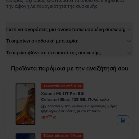
φθοράς, όχι όμως ελαττώματα τα οποία θα επηρέαζαν
την άψογη λειτουργικότητα της συσκευής.
Γιατί να αγοράσεις μια ανακατασκευασμένη συσκευή;
Τι σημαίνει αποδοτική μπαταρία;
Τι περιλαμβάνεται στο κουτί της συσκευής;
Προϊόντα παρόμοια με την αναζήτησή σου
Τελευταίο σε απόθεμα
Xiaomi Mi 11T Pro 5G
Celestial Blue, 128 GB, Πολύ καλό
Αποστολή:
εκτιμώμενος 2-5 εργάσιμες ημέρες
Πληρωμή σε δόσεις, με 0% επιτόκιο
99
157
€
Τελευταίο σε απόθεμα