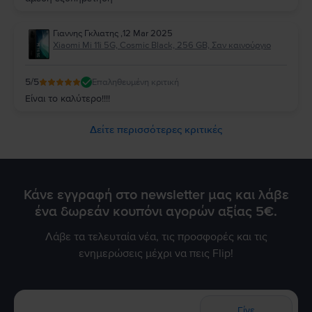
Γιαννης Γκλιατης
,
12 Mar 2025
Xiaomi Mi 11i 5G, Cosmic Black, 256 GB, Σαν καινούργιο
5
/5
Επαληθευμένη κριτική
Είναι το καλύτερο!!!!
Δείτε περισσότερες κριτικές
Κάνε εγγραφή στο newsletter μας και λάβε
ένα δωρεάν κουπόνι αγορών αξίας 5€.
Λάβε τα τελευταία νέα, τις προσφορές και τις
ενημερώσεις μέχρι να πεις Flip!
Γίνε