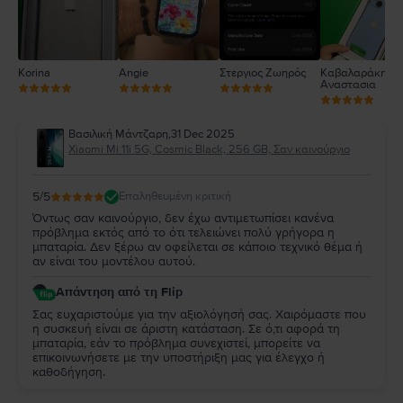
Korina
Angie
Στεργιος Ζωηρός
Καβαλαράκη
Αναστασια
Βασιλική Μάντζαρη
,
31 Dec 2025
Xiaomi Mi 11i 5G, Cosmic Black, 256 GB, Σαν καινούργιο
5
/5
Επαληθευμένη κριτική
Όντως σαν καινούργιο, δεν έχω αντιμετωπίσει κανένα
πρόβλημα εκτός από το ότι τελειώνει πολύ γρήγορα η
μπαταρία. Δεν ξέρω αν οφείλεται σε κάποιο τεχνικό θέμα ή
αν είναι του μοντέλου αυτού.
Απάντηση από τη Flip
Σας ευχαριστούμε για την αξιολόγησή σας. Χαιρόμαστε που
η συσκευή είναι σε άριστη κατάσταση. Σε ό,τι αφορά τη
μπαταρία, εάν το πρόβλημα συνεχιστεί, μπορείτε να
επικοινωνήσετε με την υποστήριξη μας για έλεγχο ή
καθοδήγηση.