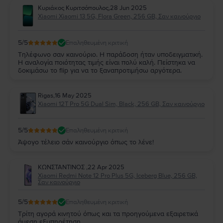
Κυριάκος Κυριτσόπουλος
,
28 Jun 2025
Xiaomi Xiaomi 13 5G, Flora Green, 256 GB, Σαν καινούργιο
5
/5
Επαληθευμένη κριτική
Τηλέφωνο σαν καινούριο. Η παράδοση ήταν υποδειγματική.
Η αναλογία ποιότητας τιμής είναι πολύ καλή. Πείστηκα να
δοκιμάσω το flip για να το ξαναπροτιμήσω αργότερα.
Rigas
,
16 May 2025
Xiaomi 12T Pro 5G Dual Sim, Black, 256 GB, Σαν καινούργιο
5
/5
Επαληθευμένη κριτική
Άψογο τέλειο σάν καινούργιο όπως το λένε!
ΚΩΝΣΤΑΝΤΙΝΟΣ
,
22 Apr 2025
Xiaomi Redmi Note 12 Pro Plus 5G, Iceberg Blue, 256 GB,
Σαν καινούργιο
5
/5
Επαληθευμένη κριτική
Τρίτη αγορά κινητού όπως και τα προηγούμενα εξαιρετικά
άμεση εξυπηρέτηση