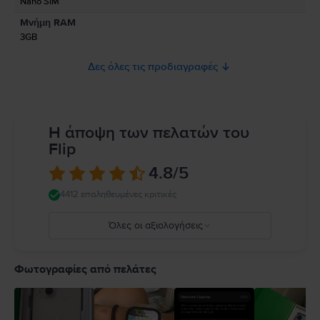
Nano SIM
Προς το παρόν, δεν υπάρχουν διαθέσιμες πληροφορίες σχετικά με την
Μνήμη RAM
ασφάλεια του προϊόντος.
3GB
Δες όλες τις προδιαγραφές
Η άποψη των πελατών του
Flip
4.8
/5
4412 επαληθευμένες κριτικές
Όλες οι αξιολογήσεις
5
4
Φωτογραφίες από πελάτες
3
2
1