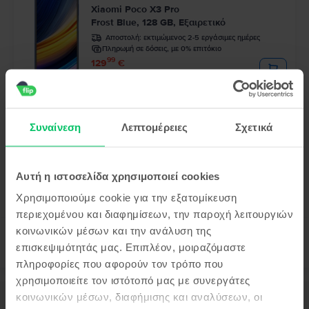
Xiaomi Poco X3 Pro
Frost Blue, 128 GB, Εξαιρετικό
Αποστολή:
εκτιμώμενος 2-5 εργάσιμες ημέρες
Πληρωμή σε δόσεις, με 0% επιτόκιο
99
129
€
Τελευταίο σε απόθεμα
Xiaomi Mi 11 5G
Συναίνεση
Λεπτομέρειες
Σχετικά
Midnight Gray, 128 GB, Καλό
Αποστολή:
εκτιμώμενος 2-5 εργάσιμες ημέρες
Πληρωμή σε δόσεις, με 0% επιτόκιο
99
245
€
Αυτή η ιστοσελίδα χρησιμοποιεί cookies
Χρησιμοποιούμε cookie για την εξατομίκευση
περιεχομένου και διαφημίσεων, την παροχή λειτουργιών
κοινωνικών μέσων και την ανάλυση της
επισκεψιμότητάς μας. Επιπλέον, μοιραζόμαστε
πληροφορίες που αφορούν τον τρόπο που
χρησιμοποιείτε τον ιστότοπό μας με συνεργάτες
κοινωνικών μέσων, διαφήμισης και αναλύσεων, οι
Περιγραφή