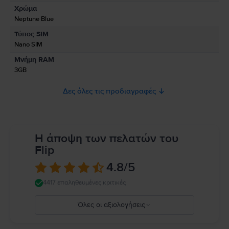
Χρώμα
Πληροφορίες Ασφάλειας Προϊόντος
Neptune Blue
Πληροφορίες σχετικά με τις προειδοποιήσεις ασφαλείας που αφορούν
Τύπος SIM
το προϊόν.
Nano SIM
Προς το παρόν, δεν υπάρχουν διαθέσιμες πληροφορίες σχετικά με την
Μνήμη RAM
ασφάλεια του προϊόντος.
3GB
Δες όλες τις προδιαγραφές
Η άποψη των πελατών του
Flip
4.8
/5
4417 επαληθευμένες κριτικές
Όλες οι αξιολογήσεις
5