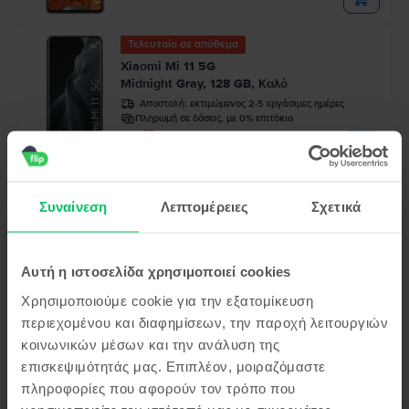
Τελευταίο σε απόθεμα
Xiaomi Mi 11 5G
Midnight Gray, 128 GB, Καλό
Αποστολή:
εκτιμώμενος 2-5 εργάσιμες ημέρες
Πληρωμή σε δόσεις, με 0% επιτόκιο
99
245
€
Τελευταίο σε απόθεμα
Συναίνεση
Λεπτομέρειες
Σχετικά
Xiaomi Redmi Note 13 Pro Plus 5G Dual
Sim
Aurora Purple, 512 GB, Εξαιρετικό
Αποστολή:
εκτιμώμενος 2-5 εργάσιμες ημέρες
Αυτή η ιστοσελίδα χρησιμοποιεί cookies
Πληρωμή σε δόσεις, με 0% επιτόκιο
99
269
€
Χρησιμοποιούμε cookie για την εξατομίκευση
περιεχομένου και διαφημίσεων, την παροχή λειτουργιών
κοινωνικών μέσων και την ανάλυση της
επισκεψιμότητάς μας. Επιπλέον, μοιραζόμαστε
πληροφορίες που αφορούν τον τρόπο που