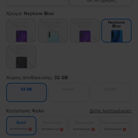
σε 30 ημέρες
Χρώμα:
Neptune Blue
Cosmic
Moonlight
Nebula
Neptune
Purple
White
Purple
Blue
Space
Black
Χώρος αποθήκευσης:
32 GB
64 GB
128 GB
32 GB
Κατάσταση:
Καλό
Δείτε λεπτομέρειες
Πολύ καλό
Εξαιρετικό
Σαν καινούργιο
Καλό
Ειδοποίησε με!
Ειδοποίησε με!
Ειδοποίησε με!
Ειδοποίησε με!