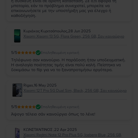
η συσκευή είναι σε άριστη κατάσταση. Σε ό,τι αφορά τη
μπαταρία, εάν το πρόβλημα συνεχιστεί, μπορείτε να
επικοινωνήσετε με την υποστήριξη μας για έλεγχο ή
καθοδήγηση.
Κυριάκος Κυριτσόπουλος
,
28 Jun 2025
Xiaomi Xiaomi 13 5G, Flora Green, 256 GB, Σαν καινούργιο
5
/5
Επαληθευμένη κριτική
Τηλέφωνο σαν καινούριο. Η παράδοση ήταν υποδειγματική.
Η αναλογία ποιότητας τιμής είναι πολύ καλή. Πείστηκα να
δοκιμάσω το flip για να το ξαναπροτιμήσω αργότερα.
Rigas
,
16 May 2025
Xiaomi 12T Pro 5G Dual Sim, Black, 256 GB, Σαν καινούργιο
5
/5
Επαληθευμένη κριτική
Άψογο τέλειο σάν καινούργιο όπως το λένε!
ΚΩΝΣΤΑΝΤΙΝΟΣ
,
22 Apr 2025
Xiaomi Redmi Note 12 Pro Plus 5G, Iceberg Blue, 256 GB,