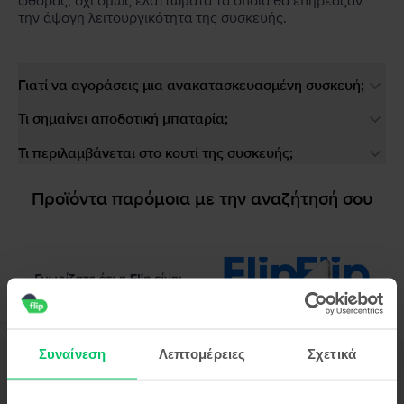
φθοράς, όχι όμως ελαττώματα τα οποία θα επηρέαζαν
την άψογη λειτουργικότητα της συσκευής.
Γιατί να αγοράσεις μια ανακατασκευασμένη συσκευή;
Τι σημαίνει αποδοτική μπαταρία;
Τι περιλαμβάνεται στο κουτί της συσκευής;
Προϊόντα παρόμοια με την αναζήτησή σου
Συναίνεση
Λεπτομέρειες
Σχετικά
Περιγραφή
Κινητό τηλέφωνο Xiaomi Redmi Note 10S, Deep Sea Blue, 64 GB, Καλό