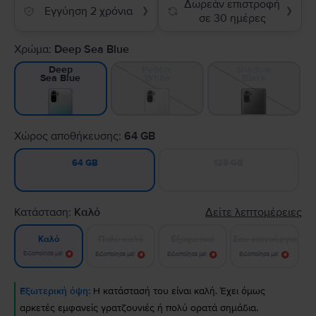
Δωρεάν επιστροφή
Εγγύηση 2 χρόνια
❯
❯
σε 30 ημέρες
Χρώμα:
Deep Sea Blue
Pebble
Shadow
Deep
White
Black
Sea Blue
Χώρος αποθήκευσης:
64 GB
128 GB
64 GB
Κατάσταση:
Καλό
Δείτε λεπτομέρειες
Πολύ καλό
Εξαιρετικό
Σαν καινούργιο
Καλό
Ειδοποίησε με!
Ειδοποίησε με!
Ειδοποίησε με!
Ειδοποίησε με!
Εξωτερική όψη:
Η κατάστασή του είναι καλή. Έχει όμως
αρκετές εμφανείς γρατζουνιές ή πολύ ορατά σημάδια.