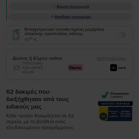
Άριστη λειτουργία
Απόδοση μπαταρίας
Επαγγελματικά τοποθετημένη μεμβράνη
σιλικόνης προστασίας οθόνης
Enable
99
10
€
Δόσεις ή Κάρτα online
λεπτομέρειες
Πιστωτική/
Χρεωστική
κάρτα
62 δοκιμές που
διεξήχθησαν από τους
ειδικούς μας
Κάθε προϊόν δοκιμάζεται σε 62
σημεία, με τη βοήθεια ενός
εξειδικευμένου προγράμματος.