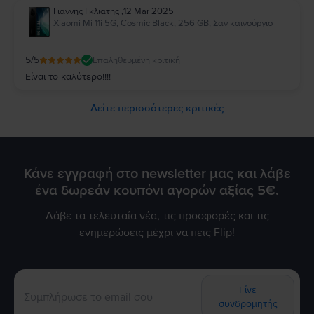
Γιαννης Γκλιατης
,
12 Mar 2025
Xiaomi Mi 11i 5G, Cosmic Black, 256 GB, Σαν καινούργιο
5
/5
Επαληθευμένη κριτική
Είναι το καλύτερο!!!!
Δείτε περισσότερες κριτικές
Κάνε εγγραφή στο newsletter μας και λάβε
ένα δωρεάν κουπόνι αγορών αξίας 5€.
Λάβε τα τελευταία νέα, τις προσφορές και τις
ενημερώσεις μέχρι να πεις Flip!
Γίνε
συνδρομητής