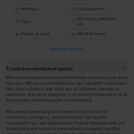
Μπαταρία
Συνδεσιμότητα
Εξωτερική αισθητική
Ήχος
όψη
Επαφή με υγρά
IMEI & firmware
Δες όλα τα τεστ
Τι είναι ένα refurbished προϊόν;
Μια ανακατασκευασμένη (refurbished) συσκευή είναι αυτή
που έχει ήδη χρησιμοποιηθεί και έχει ελεγχθεί ενδελεχώς
από τους ειδικούς μας τόσο για το software όσο και το
hardware. Εάν είναι αναγκαίο η συσκευή επισκευάζεται με
καινούργια, πιστοποιημένα ανταλλακτικά.
Μια ανακατασκευασμένη συσκευή περνά έως 67
ποιοτικούς ελέγχους, πιστοποιώντας την άριστη
λειτουργία της, σαν καινούργια. Η μόνη διαφορά από μια
ολοκαίνουργια συσκευή είναι κάποια ελαφριά σημάδια