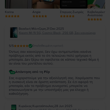
Korina
Angie
Στεργιος Ζωηρός
Καβαλαράκη
Αναστασια
Βασιλική Μάντζαρη
,
31 Dec 2025
Xiaomi Mi 11i 5G, Cosmic Black, 256 GB, Σαν καινούργιο
5
/5
Επαληθευμένη κριτική
Όντως σαν καινούργιο, δεν έχω αντιμετωπίσει κανένα
πρόβλημα εκτός από το ότι τελειώνει πολύ γρήγορα η
μπαταρία. Δεν ξέρω αν οφείλεται σε κάποιο τεχνικό θέμα ή
αν είναι του μοντέλου αυτού.
Απάντηση από τη Flip
Σας ευχαριστούμε για την αξιολόγησή σας. Χαιρόμαστε που
η συσκευή είναι σε άριστη κατάσταση. Σε ό,τι αφορά τη
μπαταρία, εάν το πρόβλημα συνεχιστεί, μπορείτε να
επικοινωνήσετε με την υποστήριξη μας για έλεγχο ή
καθοδήγηση.
Κυριάκος Κυριτσόπουλος
,
28 Jun 2025