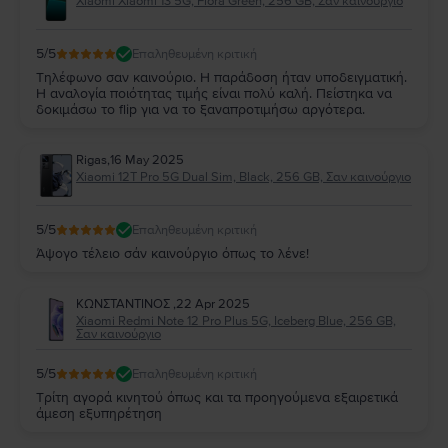
Xiaomi Xiaomi 13 5G, Flora Green, 256 GB, Σαν καινούργιο
5
/5
Επαληθευμένη κριτική
Τηλέφωνο σαν καινούριο. Η παράδοση ήταν υποδειγματική.
Η αναλογία ποιότητας τιμής είναι πολύ καλή. Πείστηκα να
δοκιμάσω το flip για να το ξαναπροτιμήσω αργότερα.
Rigas
,
16 May 2025
Xiaomi 12T Pro 5G Dual Sim, Black, 256 GB, Σαν καινούργιο
5
/5
Επαληθευμένη κριτική
Άψογο τέλειο σάν καινούργιο όπως το λένε!
ΚΩΝΣΤΑΝΤΙΝΟΣ
,
22 Apr 2025
Xiaomi Redmi Note 12 Pro Plus 5G, Iceberg Blue, 256 GB,
Σαν καινούργιο
5
/5
Επαληθευμένη κριτική
Τρίτη αγορά κινητού όπως και τα προηγούμενα εξαιρετικά
άμεση εξυπηρέτηση