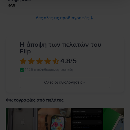
ασφάλεια του προϊόντος.
4GB
Δες όλες τις προδιαγραφές
Η άποψη των πελατών του
Flip
4.8
/5
4425 επαληθευμένες κριτικές
Όλες οι αξιολογήσεις
5
4
Φωτογραφίες από πελάτες
3
2
1