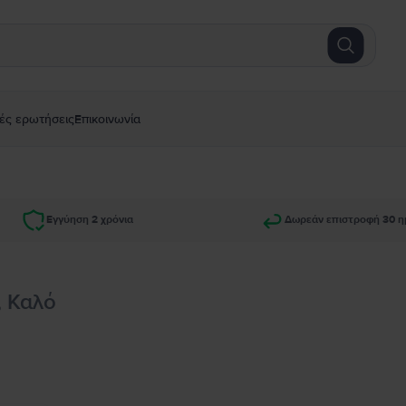
ές ερωτήσεις
Επικοινωνία
Εγγύηση 2 χρόνια
Δωρεάν επιστροφή 30 η
, Καλό