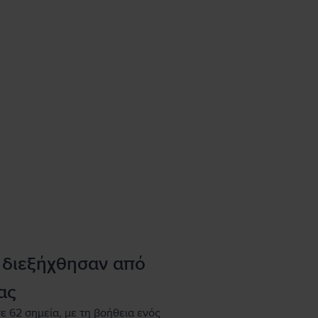
 διεξήχθησαν από
ας
ε 62 σημεία, με τη βοήθεια ενός