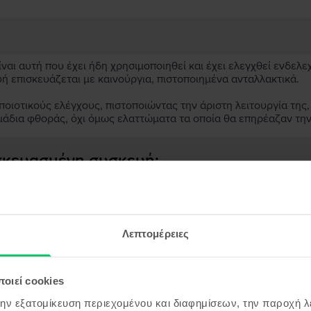
αι αυτή που έχει ήδη χρησιμοποιηθεί και έχει ελεγχθεί ενδελε
υή επισκευάζεται με καινούργια, πιστοποιημένα ανταλλακτικά.
ιοτικούς ελέγχους, πιστοποιώντας την άριστη λειτουργία της,
μάδια φθοράς, όχι όμως ελαττώματα τα οποία θα επηρέαζαν τη
ασκευασμένη συσκευή;
;
ς συσκευής;
Λεπτομέρειες
οιεί cookies
την εξατομίκευση περιεχομένου και διαφημίσεων, την παροχή 