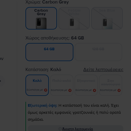
Χρώμα:
Carbon Gray
Pebble
Sea Blue
Carbon
White
Gray
Χώρος αποθήκευσης:
64 GB
128 GB
64 GB
Κατάσταση:
Καλό
Δείτε λεπτομέρειες
Πολύ καλό
Εξαιρετικό
Σαν
Καλό
καινούργιο
Ειδοποίησε με!
Ειδοποίησε με!
Ειδοποίησε με!
Ειδοποίησε με!
Εξωτερική όψη:
Η κατάστασή του είναι καλή. Έχει
όμως αρκετές εμφανείς γρατζουνιές ή πολύ ορατά
σημάδια.
Άριστη λειτουργία