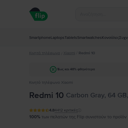
Smartphone
Laptops
Tablets
Smartwatches
Κονσόλες
Συχν
Κινητά τηλέφωνα
Xiaomi
/
Redmi 10
/
Έως και 40% φθηνότερα
Κινητό τηλέφωνο Xiaomi
Redmi 10
Carbon Gray, 64 GB
4.8
4412
κριτικές
100%
των πελατών της Flip συνιστούν το προϊόν