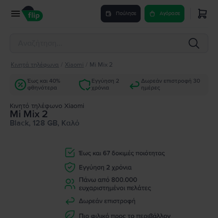
Πούλησε
Αγόρασε
Κινητά τηλέφωνα
/
Xiaomi
/
Mi Mix 2
Έως και 40%
Εγγύηση 2
Δωρεάν επιστροφή 30
φθηνότερα
χρόνια
ημέρες
Κινητό τηλέφωνο Xiaomi
Mi Mix 2
Black, 128 GB, Καλό