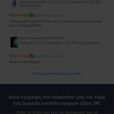
Xiaomi Redmi Note 12 Pro Plus 5G, Iceberg Blue, 256 GB,
Σαν καινούργιο
5
/5
Επαληθευμένη κριτική
Τρίτη αγορά κινητού όπως και τα προηγούμενα εξαιρετικά
άμεση εξυπηρέτηση
Γιαννης Γκλιατης
,
12 Mar 2025
Xiaomi Mi 11i 5G, Cosmic Black, 256 GB, Σαν καινούργιο
5
/5
Επαληθευμένη κριτική
Είναι το καλύτερο!!!!
Δείτε περισσότερες κριτικές
Κάνε εγγραφή στο newsletter μας και λάβε
ένα δωρεάν κουπόνι αγορών αξίας 5€.
Λάβε τα τελευταία νέα, τις προσφορές και τις