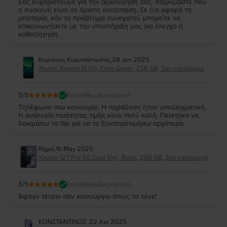
Σας ευχαριστούμε για την αξιολόγησή σας. Χαιρόμαστε που
η συσκευή είναι σε άριστη κατάσταση. Σε ό,τι αφορά τη
μπαταρία, εάν το πρόβλημα συνεχιστεί, μπορείτε να
επικοινωνήσετε με την υποστήριξη μας για έλεγχο ή
καθοδήγηση.
Κυριάκος Κυριτσόπουλος
,
28 Jun 2025
Xiaomi Xiaomi 13 5G, Flora Green, 256 GB, Σαν καινούργιο
5
/5
Επαληθευμένη κριτική
Τηλέφωνο σαν καινούριο. Η παράδοση ήταν υποδειγματική.
Η αναλογία ποιότητας τιμής είναι πολύ καλή. Πείστηκα να
δοκιμάσω το flip για να το ξαναπροτιμήσω αργότερα.
Rigas
,
16 May 2025
Xiaomi 12T Pro 5G Dual Sim, Black, 256 GB, Σαν καινούργιο
5
/5
Επαληθευμένη κριτική
Άψογο τέλειο σάν καινούργιο όπως το λένε!
ΚΩΝΣΤΑΝΤΙΝΟΣ
,
22 Apr 2025