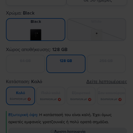
σε 30 ημέρες
Χρώμα:
Black
White
Black
Χώρος αποθήκευσης:
128 GB
64 GB
256 GB
128 GB
Κατάσταση:
Καλό
Δείτε λεπτομέρειες
Πολύ καλό
Εξαιρετικό
Σαν καινούργιο
Καλό
Ειδοποίησε με!
Ειδοποίησε με!
Ειδοποίησε με!
Ειδοποίησε με!
Εξωτερική όψη:
Η κατάστασή του είναι καλή. Έχει όμως
αρκετές εμφανείς γρατζουνιές ή πολύ ορατά σημάδια.
Άριστη λειτουργία