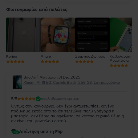
5
4
Φωτογραφίες από πελάτες
3
2
1
Korina
Angie
Στεργιος Ζωηρός
Καβαλαράκη
Αναστασια
Βασιλική Μάντζαρη
,
31 Dec 2025
Xiaomi Mi 11i 5G, Cosmic Black, 256 GB, Σαν καινούργιο
5
/5
Επαληθευμένη κριτική
Όντως σαν καινούργιο, δεν έχω αντιμετωπίσει κανένα
πρόβλημα εκτός από το ότι τελειώνει πολύ γρήγορα η
μπαταρία. Δεν ξέρω αν οφείλεται σε κάποιο τεχνικό θέμα ή
αν είναι του μοντέλου αυτού.
Απάντηση από τη Flip