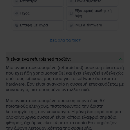
Μπαταρία
Συνδεσιμότητα
Εξωτερική αισθητική
Ήχος
όψη
Επαφή με υγρά
IMEI & firmware
Δες όλα τα τεστ
Τι είναι ένα refurbished προϊόν;
Μια ανακατασκευασμένη (refurbished) συσκευή είναι αυτή
που έχει ήδη χρησιμοποιηθεί και έχει ελεγχθεί ενδελεχώς
από τους ειδικούς μας τόσο για το software όσο και το
hardware. Εάν είναι αναγκαίο η συσκευή επισκευάζεται με
καινούργια, πιστοποιημένα ανταλλακτικά.
Μια ανακατασκευασμένη συσκευή περνά έως 67
ποιοτικούς ελέγχους, πιστοποιώντας την άριστη
λειτουργία της, σαν καινούργια. Η μόνη διαφορά από μια
ολοκαίνουργια συσκευή είναι κάποια ελαφριά σημάδια
φθοράς, όχι όμως ελαττώματα τα οποία θα επηρέαζαν
την άψογη λειτουργικότητα της συσκευής.