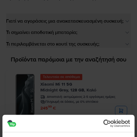
Γιατί να αγοράσεις μια ανακατασκευασμένη συσκευή;
Τι σημαίνει αποδοτική μπαταρία;
Τι περιλαμβάνεται στο κουτί της συσκευής;
Προϊόντα παρόμοια με την αναζήτησή σου
Τελευταίο σε απόθεμα
Xiaomi Mi 11 5G
Midnight Gray, 128 GB, Καλό
Αποστολή:
εκτιμώμενος 2-5 εργάσιμες ημέρες
Πληρωμή σε δόσεις, με 0% επιτόκιο
99
245
€