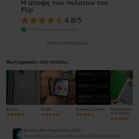
Η άποψη των πελατών του
Flip
4.8
/5
4425 επαληθευμένες κριτικές
Όλες οι αξιολογήσεις
5
4
Φωτογραφίες από πελάτες
3
2
1
Korina
Angie
Στεργιος Ζωηρός
Καβαλαράκη
Αναστασια
Βασιλική Μάντζαρη
,
31 Dec 2025
Xiaomi Mi 11i 5G, Cosmic Black, 256 GB, Σαν καινούργιο