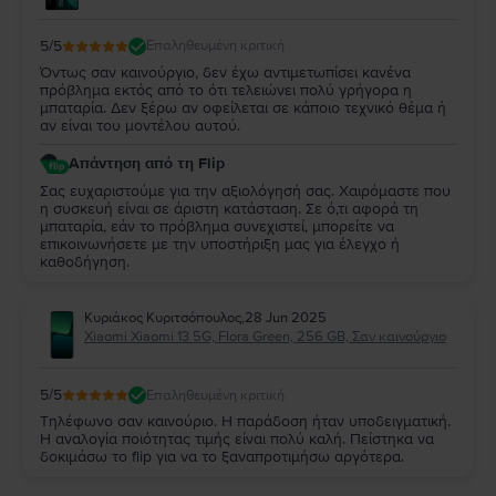
5
/5
Επαληθευμένη κριτική
Όντως σαν καινούργιο, δεν έχω αντιμετωπίσει κανένα
πρόβλημα εκτός από το ότι τελειώνει πολύ γρήγορα η
μπαταρία. Δεν ξέρω αν οφείλεται σε κάποιο τεχνικό θέμα ή
αν είναι του μοντέλου αυτού.
Απάντηση από τη Flip
Σας ευχαριστούμε για την αξιολόγησή σας. Χαιρόμαστε που
η συσκευή είναι σε άριστη κατάσταση. Σε ό,τι αφορά τη
μπαταρία, εάν το πρόβλημα συνεχιστεί, μπορείτε να
επικοινωνήσετε με την υποστήριξη μας για έλεγχο ή
καθοδήγηση.
Κυριάκος Κυριτσόπουλος
,
28 Jun 2025
Xiaomi Xiaomi 13 5G, Flora Green, 256 GB, Σαν καινούργιο
5
/5
Επαληθευμένη κριτική
Τηλέφωνο σαν καινούριο. Η παράδοση ήταν υποδειγματική.
Η αναλογία ποιότητας τιμής είναι πολύ καλή. Πείστηκα να
δοκιμάσω το flip για να το ξαναπροτιμήσω αργότερα.