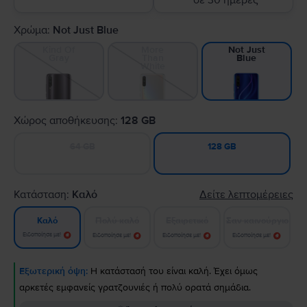
σε 30 ημέρες
Χρώμα:
Not Just Blue
Kind Of
More
Not Just
Gray
Than
Blue
White
Χώρος αποθήκευσης:
128 GB
64 GB
128 GB
Κατάσταση:
Καλό
Δείτε λεπτομέρειες
Πολύ καλό
Εξαιρετικό
Σαν καινούργιο
Καλό
Ειδοποίησε με!
Ειδοποίησε με!
Ειδοποίησε με!
Ειδοποίησε με!
Εξωτερική όψη:
Η κατάστασή του είναι καλή. Έχει όμως
αρκετές εμφανείς γρατζουνιές ή πολύ ορατά σημάδια.