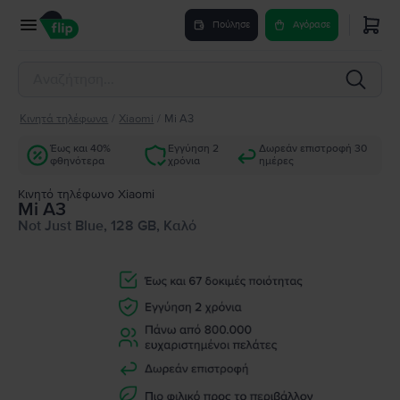
Πούλησε
Αγόρασε
Κινητά τηλέφωνα
/
Xiaomi
/
Mi A3
Έως και 40%
Εγγύηση 2
Δωρεάν επιστροφή 30
φθηνότερα
χρόνια
ημέρες
Κινητό τηλέφωνο Xiaomi
Mi A3
Not Just Blue, 128 GB, Καλό