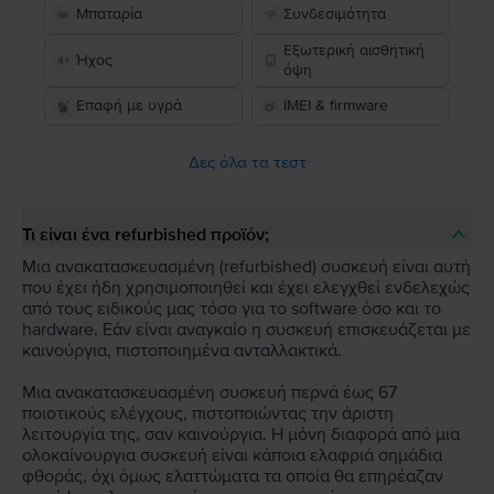
Μπαταρία
Συνδεσιμότητα
Εξωτερική αισθητική
Ήχος
όψη
Επαφή με υγρά
IMEI & firmware
Δες όλα τα τεστ
Τι είναι ένα refurbished προϊόν;
Μια ανακατασκευασμένη (refurbished) συσκευή είναι αυτή
που έχει ήδη χρησιμοποιηθεί και έχει ελεγχθεί ενδελεχώς
από τους ειδικούς μας τόσο για το software όσο και το
hardware. Εάν είναι αναγκαίο η συσκευή επισκευάζεται με
καινούργια, πιστοποιημένα ανταλλακτικά.
Μια ανακατασκευασμένη συσκευή περνά έως 67
ποιοτικούς ελέγχους, πιστοποιώντας την άριστη
λειτουργία της, σαν καινούργια. Η μόνη διαφορά από μια
ολοκαίνουργια συσκευή είναι κάποια ελαφριά σημάδια
φθοράς, όχι όμως ελαττώματα τα οποία θα επηρέαζαν