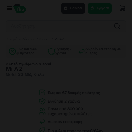
Πούλησε
Αγόρασε
Κινητά τηλέφωνα
/
Xiaomi
/
Mi A2
Έως και 40%
Εγγύηση 2
Δωρεάν επιστροφή 30
φθηνότερα
χρόνια
ημέρες
Κινητό τηλέφωνο Xiaomi
Mi A2
Gold, 32 GB, Καλό