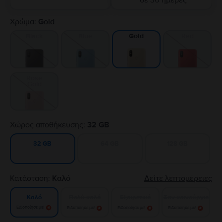
σε 30 ημέρες
Χρώμα:
Gold
Black
Blue
Red
Gold
Rose
Gold
Χώρος αποθήκευσης:
32 GB
64 GB
128 GB
32 GB
Κατάσταση:
Καλό
Δείτε λεπτομέρειες
Πολύ καλό
Εξαιρετικό
Σαν καινούργιο
Καλό
Ειδοποίησε με!
Ειδοποίησε με!
Ειδοποίησε με!
Ειδοποίησε με!