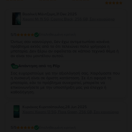
Βασιλική Μάντζαρη
,
31 Dec 2025
Xiaomi Mi 11i 5G, Cosmic Black, 256 GB, Σαν καινούργιο
5
/5
Επαληθευμένη κριτική
Όντως σαν καινούργιο, δεν έχω αντιμετωπίσει κανένα
πρόβλημα εκτός από το ότι τελειώνει πολύ γρήγορα η
μπαταρία. Δεν ξέρω αν οφείλεται σε κάποιο τεχνικό θέμα ή
αν είναι του μοντέλου αυτού.
Απάντηση από τη Flip
Σας ευχαριστούμε για την αξιολόγησή σας. Χαιρόμαστε που
η συσκευή είναι σε άριστη κατάσταση. Σε ό,τι αφορά τη
μπαταρία, εάν το πρόβλημα συνεχιστεί, μπορείτε να
επικοινωνήσετε με την υποστήριξη μας για έλεγχο ή
καθοδήγηση.
Κυριάκος Κυριτσόπουλος
,
28 Jun 2025
Xiaomi Xiaomi 13 5G, Flora Green, 256 GB, Σαν καινούργιο
5
/5
Επαληθευμένη κριτική