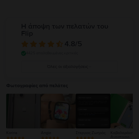
Η άποψη των πελατών του
Flip
4.8
/5
4425 επαληθευμένες κριτικές
Όλες οι αξιολογήσεις
5
4
Φωτογραφίες από πελάτες
3
2
1
Korina
Angie
Στεργιος Ζωηρός
Καβαλαράκη
Αναστασια