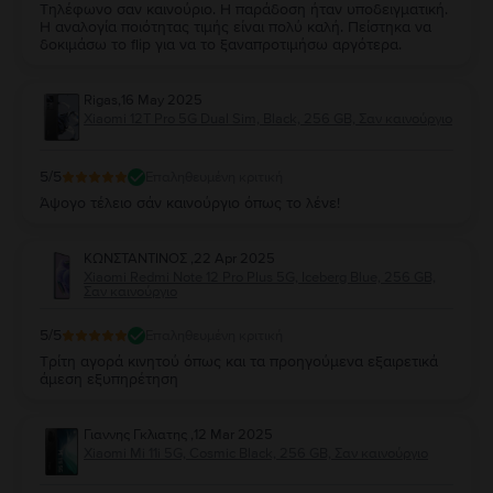
Τηλέφωνο σαν καινούριο. Η παράδοση ήταν υποδειγματική.
Η αναλογία ποιότητας τιμής είναι πολύ καλή. Πείστηκα να
δοκιμάσω το flip για να το ξαναπροτιμήσω αργότερα.
Rigas
,
16 May 2025
Xiaomi 12T Pro 5G Dual Sim, Black, 256 GB, Σαν καινούργιο
5
/5
Επαληθευμένη κριτική
Άψογο τέλειο σάν καινούργιο όπως το λένε!
ΚΩΝΣΤΑΝΤΙΝΟΣ
,
22 Apr 2025
Xiaomi Redmi Note 12 Pro Plus 5G, Iceberg Blue, 256 GB,
Σαν καινούργιο
5
/5
Επαληθευμένη κριτική
Τρίτη αγορά κινητού όπως και τα προηγούμενα εξαιρετικά
άμεση εξυπηρέτηση
Γιαννης Γκλιατης
,
12 Mar 2025
Xiaomi Mi 11i 5G, Cosmic Black, 256 GB, Σαν καινούργιο