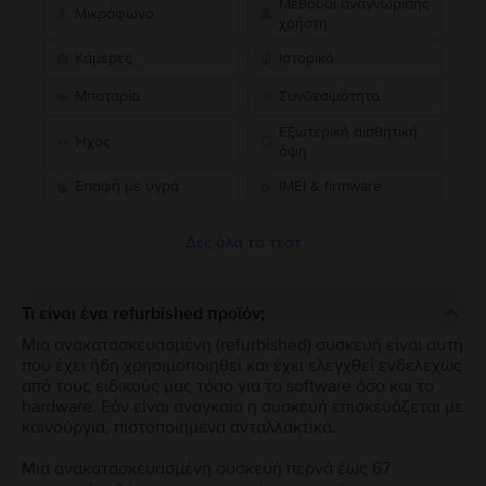
Μέθοδοι αναγνώρισης
Μικρόφωνο
χρήστη
Κάμερες
Ιστορικό
Μπαταρία
Συνδεσιμότητα
Εξωτερική αισθητική
Ήχος
όψη
Επαφή με υγρά
IMEI & firmware
Δες όλα τα τεστ
Τι είναι ένα refurbished προϊόν;
Μια ανακατασκευασμένη (refurbished) συσκευή είναι αυτή
που έχει ήδη χρησιμοποιηθεί και έχει ελεγχθεί ενδελεχώς
από τους ειδικούς μας τόσο για το software όσο και το
hardware. Εάν είναι αναγκαίο η συσκευή επισκευάζεται με
καινούργια, πιστοποιημένα ανταλλακτικά.
Μια ανακατασκευασμένη συσκευή περνά έως 67