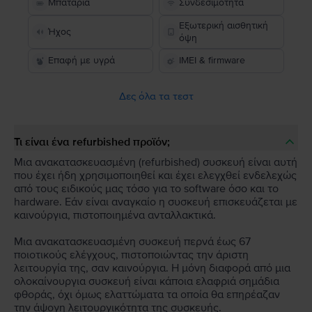
Μπαταρία
Συνδεσιμότητα
Εξωτερική αισθητική
Ήχος
όψη
Επαφή με υγρά
IMEI & firmware
Δες όλα τα τεστ
Τι είναι ένα refurbished προϊόν;
Μια ανακατασκευασμένη (refurbished) συσκευή είναι αυτή
που έχει ήδη χρησιμοποιηθεί και έχει ελεγχθεί ενδελεχώς
από τους ειδικούς μας τόσο για το software όσο και το
hardware. Εάν είναι αναγκαίο η συσκευή επισκευάζεται με
καινούργια, πιστοποιημένα ανταλλακτικά.
Μια ανακατασκευασμένη συσκευή περνά έως 67
ποιοτικούς ελέγχους, πιστοποιώντας την άριστη
λειτουργία της, σαν καινούργια. Η μόνη διαφορά από μια
ολοκαίνουργια συσκευή είναι κάποια ελαφριά σημάδια
φθοράς, όχι όμως ελαττώματα τα οποία θα επηρέαζαν
την άψογη λειτουργικότητα της συσκευής.