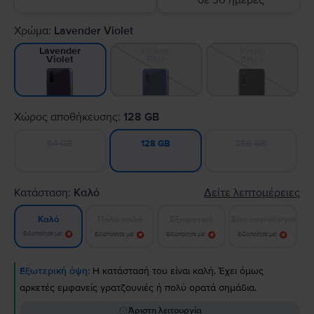
σε 30 ημέρες
Χρώμα:
Lavender Violet
Ocean
Piano
Lavender
Blue
Black
Violet
Χώρος αποθήκευσης:
128 GB
64 GB
256 GB
128 GB
Κατάσταση:
Καλό
Δείτε λεπτομέρειες
Πολύ καλό
Εξαιρετικό
Σαν καινούργιο
Καλό
Ειδοποίησε με!
Ειδοποίησε με!
Ειδοποίησε με!
Ειδοποίησε με!
Εξωτερική όψη:
Η κατάστασή του είναι καλή. Έχει όμως
αρκετές εμφανείς γρατζουνιές ή πολύ ορατά σημάδια.
Άριστη λειτουργία