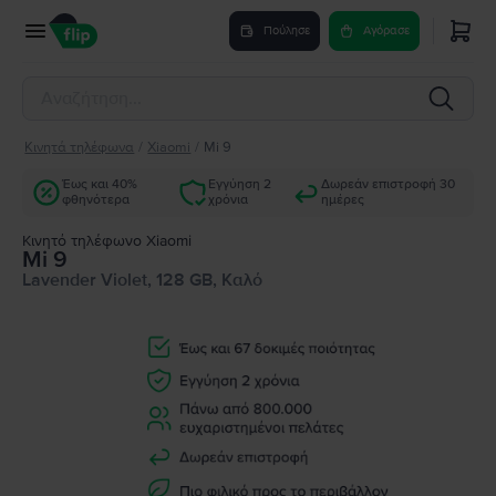
Πούλησε
Αγόρασε
Κινητά τηλέφωνα
/
Xiaomi
/
Mi 9
Έως και 40%
Εγγύηση 2
Δωρεάν επιστροφή 30
φθηνότερα
χρόνια
ημέρες
Κινητό τηλέφωνο Xiaomi
Mi 9
Lavender Violet, 128 GB, Καλό