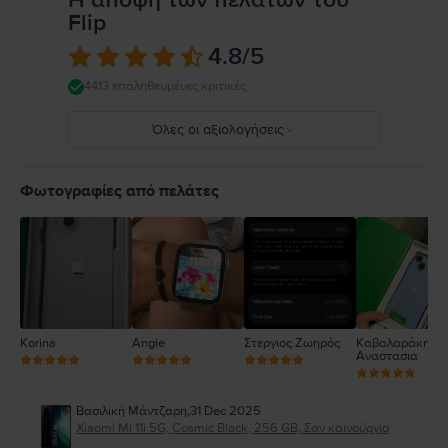
Flip
4.8
/5
4413 επαληθευμένες κριτικές
Όλες οι αξιολογήσεις
5
4
Φωτογραφίες από πελάτες
3
2
1
Korina
Angie
Στεργιος Ζωηρός
Καβαλαράκη
Αναστασια
Βασιλική Μάντζαρη
,
31 Dec 2025
Xiaomi Mi 11i 5G, Cosmic Black, 256 GB, Σαν καινούργιο