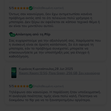
5
/5
Επαληθευμένη κριτική
Όντως σαν καινούργιο, δεν έχω αντιμετωπίσει κανένα
πρόβλημα εκτός από το ότι τελειώνει πολύ γρήγορα η
μπαταρία. Δεν ξέρω αν οφείλεται σε κάποιο τεχνικό θέμα ή
αν είναι του μοντέλου αυτού.
Απάντηση από τη Flip
Σας ευχαριστούμε για την αξιολόγησή σας. Χαιρόμαστε που
η συσκευή είναι σε άριστη κατάσταση. Σε ό,τι αφορά τη
μπαταρία, εάν το πρόβλημα συνεχιστεί, μπορείτε να
επικοινωνήσετε με την υποστήριξη μας για έλεγχο ή
καθοδήγηση.
Κυριάκος Κυριτσόπουλος
,
28 Jun 2025
Xiaomi Xiaomi 13 5G, Flora Green, 256 GB, Σαν καινούργιο
5
/5
Επαληθευμένη κριτική
Τηλέφωνο σαν καινούριο. Η παράδοση ήταν υποδειγματική.
Η αναλογία ποιότητας τιμής είναι πολύ καλή. Πείστηκα να
δοκιμάσω το flip για να το ξαναπροτιμήσω αργότερα.