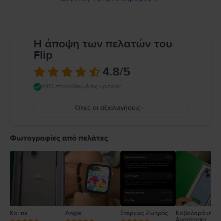
Η άποψη των πελατών του
Flip
4.8
/5
4413 επαληθευμένες κριτικές
Όλες οι αξιολογήσεις
5
4
Φωτογραφίες από πελάτες
3
2
1
Korina
Angie
Στεργιος Ζωηρός
Καβαλαράκη
Αναστασια