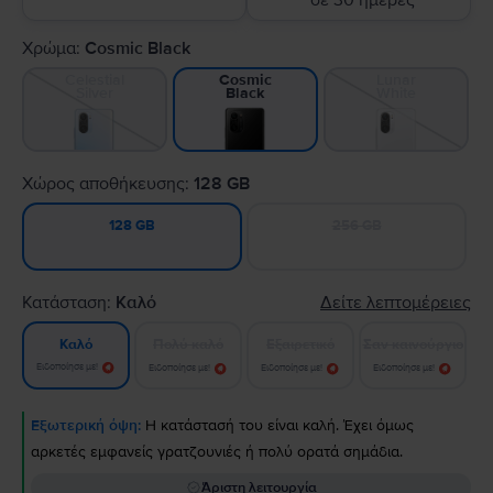
σε 30 ημέρες
Χρώμα:
Cosmic Black
Celestial
Lunar
Cosmic
Silver
White
Black
Χώρος αποθήκευσης:
128 GB
256 GB
128 GB
Κατάσταση:
Καλό
Δείτε λεπτομέρειες
Πολύ καλό
Εξαιρετικό
Σαν καινούργιο
Καλό
Ειδοποίησε με!
Ειδοποίησε με!
Ειδοποίησε με!
Ειδοποίησε με!
Εξωτερική όψη:
Η κατάστασή του είναι καλή. Έχει όμως
αρκετές εμφανείς γρατζουνιές ή πολύ ορατά σημάδια.
Άριστη λειτουργία