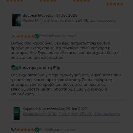
Βασιλική Μάντζαρη
,
31 Dec 2025
Xiaomi Mi 11i 5G, Cosmic Black, 256 GB, Σαν καινούργιο
5
/5
Επαληθευμένη κριτική
Όντως σαν καινούργιο, δεν έχω αντιμετωπίσει κανένα
πρόβλημα εκτός από το ότι τελειώνει πολύ γρήγορα η
μπαταρία. Δεν ξέρω αν οφείλεται σε κάποιο τεχνικό θέμα ή
αν είναι του μοντέλου αυτού.
Απάντηση από τη Flip
Σας ευχαριστούμε για την αξιολόγησή σας. Χαιρόμαστε που
η συσκευή είναι σε άριστη κατάσταση. Σε ό,τι αφορά τη
μπαταρία, εάν το πρόβλημα συνεχιστεί, μπορείτε να
επικοινωνήσετε με την υποστήριξη μας για έλεγχο ή
καθοδήγηση.
Κυριάκος Κυριτσόπουλος
,
28 Jun 2025
Xiaomi Xiaomi 13 5G, Flora Green, 256 GB, Σαν καινούργιο
5
/5
Επαληθευμένη κριτική