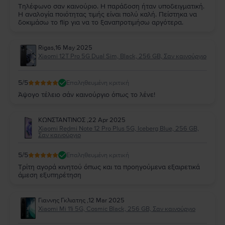
Τηλέφωνο σαν καινούριο. Η παράδοση ήταν υποδειγματική.
Η αναλογία ποιότητας τιμής είναι πολύ καλή. Πείστηκα να
δοκιμάσω το flip για να το ξαναπροτιμήσω αργότερα.
Rigas
,
16 May 2025
Xiaomi 12T Pro 5G Dual Sim, Black, 256 GB, Σαν καινούργιο
5
/5
Επαληθευμένη κριτική
Άψογο τέλειο σάν καινούργιο όπως το λένε!
ΚΩΝΣΤΑΝΤΙΝΟΣ
,
22 Apr 2025
Xiaomi Redmi Note 12 Pro Plus 5G, Iceberg Blue, 256 GB,
Σαν καινούργιο
5
/5
Επαληθευμένη κριτική
Τρίτη αγορά κινητού όπως και τα προηγούμενα εξαιρετικά
άμεση εξυπηρέτηση
Γιαννης Γκλιατης
,
12 Mar 2025
Xiaomi Mi 11i 5G, Cosmic Black, 256 GB, Σαν καινούργιο