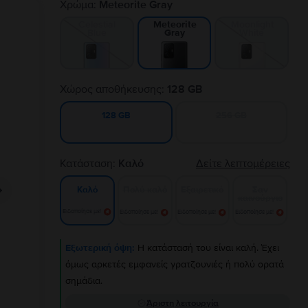
Χρώμα:
Meteorite Gray
Celestial
Moonlight
Meteorite
Blue
White
Gray
Χώρος αποθήκευσης:
128 GB
256 GB
128 GB
Κατάσταση:
Καλό
Δείτε λεπτομέρειες
Πολύ καλό
Εξαιρετικό
Σαν
Καλό
καινούργιο
Ειδοποίησε με!
Ειδοποίησε με!
Ειδοποίησε με!
Ειδοποίησε με!
Εξωτερική όψη:
Η κατάστασή του είναι καλή. Έχει
όμως αρκετές εμφανείς γρατζουνιές ή πολύ ορατά
σημάδια.
Άριστη λειτουργία