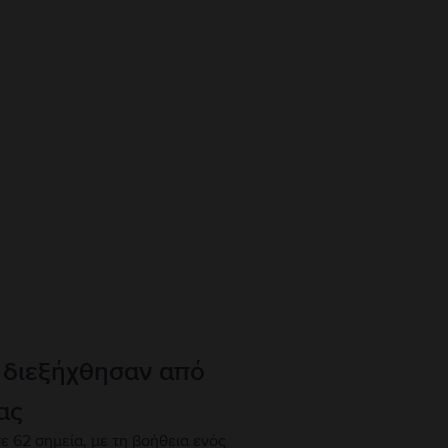
 διεξήχθησαν από
ας
ε 62 σημεία, με τη βοήθεια ενός