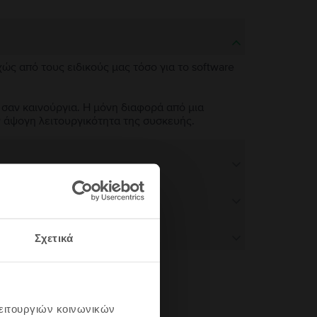
χώς από τους ειδικούς μας τόσο για το software
 σαν καινούργια. Η μόνη διαφορά από μια
ν άψογη λειτουργικότητα της συσκευής.
Σχετικά
λειτουργιών κοινωνικών