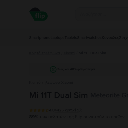
Smartphone
Laptops
Tablets
Smartwatches
Κονσόλες
Συχν
Κινητά τηλέφωνα
Xiaomi
/
Mi 11T Dual Sim
/
Έως και 40% φθηνότερα
Κινητό τηλέφωνο Xiaomi
Mi 11T Dual Sim
Meteorite G
4.8
4425
κριτικές
89%
των πελατών της Flip συνιστούν το προϊόν