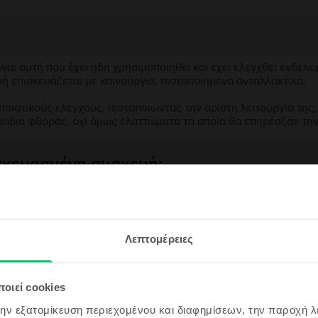
αι αυτή που έχει ήδη χρησιμοποιηθεί και έχει ελεγχθεί ενδελε
υή επισκευάζεται με καινούργια, πιστοποιημένα ανταλλακτικά.
ιοτικούς ελέγχους, πιστοποιώντας την άριστη λειτουργία της,
μάδια φθοράς, όχι όμως ελαττώματα τα οποία θα επηρέαζαν τη
ασκευασμένη συσκευή;
;
εγγραφή &
ς συσκευής;
Λεπτομέρειες
ρδισε!
ου θα είναι ακόμα πιο φθηνό!
οιεί cookies
την εξατομίκευση περιεχομένου και διαφημίσεων, την παροχή 