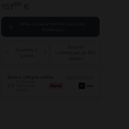
99
151
€
Θέλω να ξέρω πότε θα είναι ξανά
διαθέσιμο!
Δωρεάν
Εγγύηση 2
επιστροφή σε 30
❯
❯
χρόνια
ημέρες
Δόσεις ή Κάρτα online
λεπτομέρειες
Πιστωτική/
Χρεωστική
κάρτα