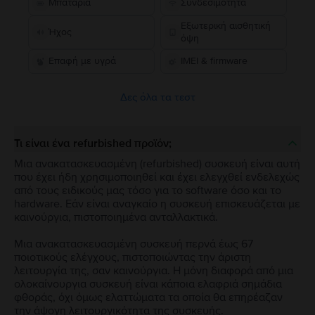
Μπαταρία
Συνδεσιμότητα
Εξωτερική αισθητική
Ήχος
όψη
Επαφή με υγρά
IMEI & firmware
Δες όλα τα τεστ
Τι είναι ένα refurbished προϊόν;
Μια ανακατασκευασμένη (refurbished) συσκευή είναι αυτή
που έχει ήδη χρησιμοποιηθεί και έχει ελεγχθεί ενδελεχώς
από τους ειδικούς μας τόσο για το software όσο και το
hardware. Εάν είναι αναγκαίο η συσκευή επισκευάζεται με
καινούργια, πιστοποιημένα ανταλλακτικά.
Μια ανακατασκευασμένη συσκευή περνά έως 67
ποιοτικούς ελέγχους, πιστοποιώντας την άριστη
λειτουργία της, σαν καινούργια. Η μόνη διαφορά από μια
ολοκαίνουργια συσκευή είναι κάποια ελαφριά σημάδια
φθοράς, όχι όμως ελαττώματα τα οποία θα επηρέαζαν
την άψογη λειτουργικότητα της συσκευής.