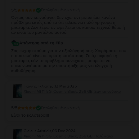
5
/5
Επαληθευμένη κριτική
Όντως σαν καινούργιο, δεν έχω αντιμετωπίσει κανένα
πρόβλημα εκτός από το ότι τελειώνει πολύ γρήγορα η
μπαταρία. Δεν ξέρω αν οφείλεται σε κάποιο τεχνικό θέμα ή
αν είναι του μοντέλου αυτού.
Απάντηση από τη Flip
Σας ευχαριστούμε για την αξιολόγησή σας. Χαιρόμαστε που
η συσκευή είναι σε άριστη κατάσταση. Σε ό,τι αφορά τη
μπαταρία, εάν το πρόβλημα συνεχιστεί, μπορείτε να
επικοινωνήσετε με την υποστήριξη μας για έλεγχο ή
καθοδήγηση.
Γιαννης Γκλιατης
,
12 Mar 2025
Xiaomi Mi 11i 5G, Cosmic Black, 256 GB, Σαν καινούργιο
5
/5
Επαληθευμένη κριτική
Είναι το καλύτερο!!!!
Gialelis Aristidis
,
06 Dec 2024
Xiaomi Mi 11i 5G, Cosmic Black, 256 GB, Πολύ καλό