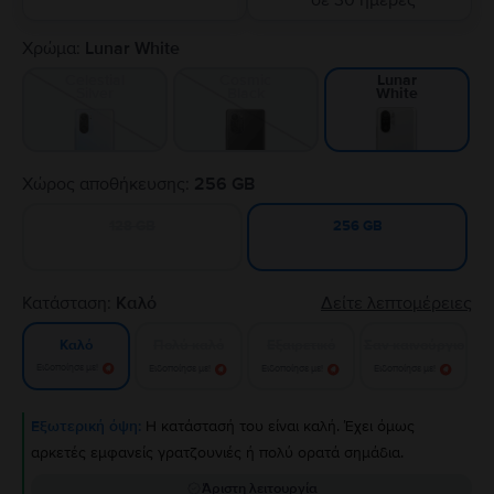
σε 30 ημέρες
Χρώμα:
Lunar White
Celestial
Cosmic
Lunar
Silver
Black
White
Χώρος αποθήκευσης:
256 GB
128 GB
256 GB
Κατάσταση:
Καλό
Δείτε λεπτομέρειες
Πολύ καλό
Εξαιρετικό
Σαν καινούργιο
Καλό
Ειδοποίησε με!
Ειδοποίησε με!
Ειδοποίησε με!
Ειδοποίησε με!
Εξωτερική όψη:
Η κατάστασή του είναι καλή. Έχει όμως
αρκετές εμφανείς γρατζουνιές ή πολύ ορατά σημάδια.
Άριστη λειτουργία