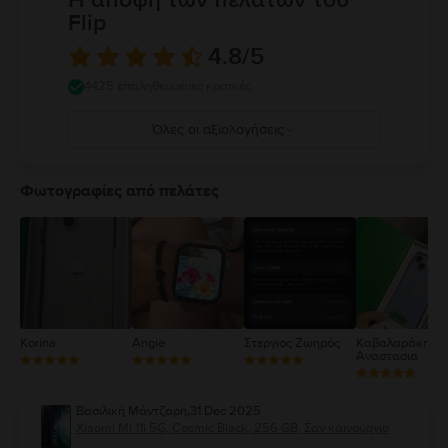
Flip
4.8
/5
4425 επαληθευμένες κριτικές
Όλες οι αξιολογήσεις
5
4
Φωτογραφίες από πελάτες
3
2
1
Korina
Angie
Στεργιος Ζωηρός
Καβαλαράκη
Αναστασια
Βασιλική Μάντζαρη
,
31 Dec 2025
Xiaomi Mi 11i 5G, Cosmic Black, 256 GB, Σαν καινούργιο