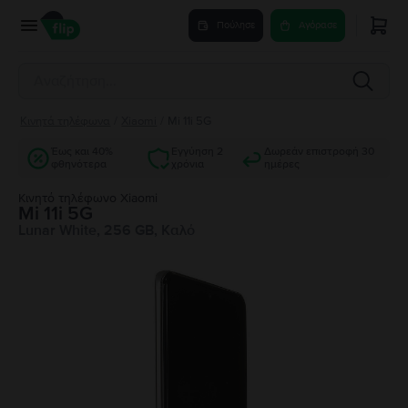
Πούλησε
Αγόρασε
Κινητά τηλέφωνα
/
Xiaomi
/
Mi 11i 5G
Έως και 40%
Εγγύηση 2
Δωρεάν επιστροφή 30
φθηνότερα
χρόνια
ημέρες
Κινητό τηλέφωνο Xiaomi
Mi 11i 5G
Lunar White, 256 GB, Καλό