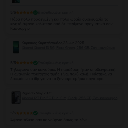
5
/5
Επαληθευμένη κριτική
Πάρα πολύ προσεγμένη και πολύ ωραία συσκευασία το
κινητό άψογο καλύτερο από ότι περίμενα πραγματικά σαν
Καινούργιο
Κυριάκος Κυριτσόπουλος
,
28 Jun 2025
Xiaomi Xiaomi 13 5G, Flora Green, 256 GB, Σαν καινούργιο
5
/5
Επαληθευμένη κριτική
Τηλέφωνο σαν καινούριο. Η παράδοση ήταν υποδειγματική.
Η αναλογία ποιότητας τιμής είναι πολύ καλή. Πείστηκα να
δοκιμάσω το flip για να το ξαναπροτιμήσω αργότερα.
Rigas
,
16 May 2025
Xiaomi 12T Pro 5G Dual Sim, Black, 256 GB, Σαν καινούργιο
5
/5
Επαληθευμένη κριτική
Άψογο τέλειο σάν καινούργιο όπως το λένε!