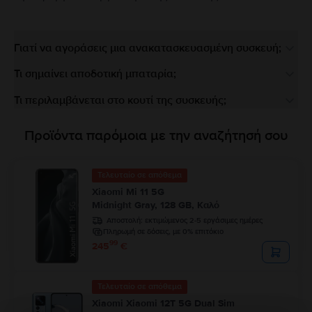
Γιατί να αγοράσεις μια ανακατασκευασμένη συσκευή;
Τι σημαίνει αποδοτική μπαταρία;
Τι περιλαμβάνεται στο κουτί της συσκευής;
Προϊόντα παρόμοια με την αναζήτησή σου
Τελευταίο σε απόθεμα
Xiaomi Mi 11 5G
Midnight Gray, 128 GB, Καλό
Αποστολή:
εκτιμώμενος 2-5 εργάσιμες ημέρες
Πληρωμή σε δόσεις, με 0% επιτόκιο
99
245
€
Τελευταίο σε απόθεμα
Xiaomi Xiaomi 12T 5G Dual Sim