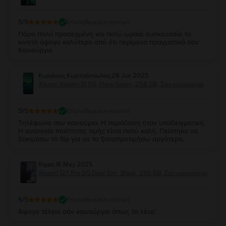
5
/5
Επαληθευμένη κριτική
Πάρα πολύ προσεγμένη και πολύ ωραία συσκευασία το
κινητό άψογο καλύτερο από ότι περίμενα πραγματικά σαν
Καινούργιο
Κυριάκος Κυριτσόπουλος
,
28 Jun 2025
Xiaomi Xiaomi 13 5G, Flora Green, 256 GB, Σαν καινούργιο
5
/5
Επαληθευμένη κριτική
Τηλέφωνο σαν καινούριο. Η παράδοση ήταν υποδειγματική.
Η αναλογία ποιότητας τιμής είναι πολύ καλή. Πείστηκα να
δοκιμάσω το flip για να το ξαναπροτιμήσω αργότερα.
Rigas
,
16 May 2025
Xiaomi 12T Pro 5G Dual Sim, Black, 256 GB, Σαν καινούργιο
5
/5
Επαληθευμένη κριτική
Άψογο τέλειο σάν καινούργιο όπως το λένε!