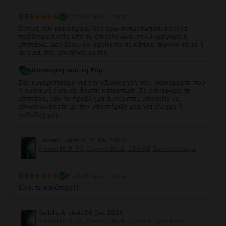
5
/5
Επαληθευμένη κριτική
Όντως σαν καινούργιο, δεν έχω αντιμετωπίσει κανένα
πρόβλημα εκτός από το ότι τελειώνει πολύ γρήγορα η
μπαταρία. Δεν ξέρω αν οφείλεται σε κάποιο τεχνικό θέμα ή
αν είναι του μοντέλου αυτού.
Απάντηση από τη Flip
Σας ευχαριστούμε για την αξιολόγησή σας. Χαιρόμαστε που
η συσκευή είναι σε άριστη κατάσταση. Σε ό,τι αφορά τη
μπαταρία, εάν το πρόβλημα συνεχιστεί, μπορείτε να
επικοινωνήσετε με την υποστήριξη μας για έλεγχο ή
καθοδήγηση.
Γιαννης Γκλιατης
,
12 Mar 2025
Xiaomi Mi 11i 5G, Cosmic Black, 256 GB, Σαν καινούργιο
5
/5
Επαληθευμένη κριτική
Είναι το καλύτερο!!!!
Gialelis Aristidis
,
06 Dec 2024
Xiaomi Mi 11i 5G, Cosmic Black, 256 GB, Πολύ καλό