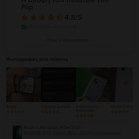
Flip
4.8
/5
4412 επαληθευμένες κριτικές
Όλες οι αξιολογήσεις
5
4
Φωτογραφίες από πελάτες
3
2
1
Angie
Στεργιος Ζωηρός
Καβαλαράκη
Griseld Ceka
Αναστασια
Βασιλική Μάντζαρη
,
31 Dec 2025
Xiaomi Mi 11i 5G, Cosmic Black, 256 GB, Σαν καινούργιο