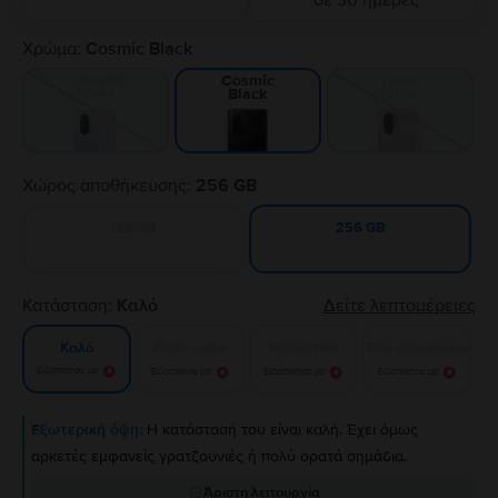
σε 30 ημέρες
Χρώμα:
Cosmic Black
Celestial
Lunar
Cosmic
Silver
White
Black
Χώρος αποθήκευσης:
256 GB
128 GB
256 GB
Κατάσταση:
Καλό
Δείτε λεπτομέρειες
Πολύ καλό
Εξαιρετικό
Σαν καινούργιο
Καλό
Ειδοποίησε με!
Ειδοποίησε με!
Ειδοποίησε με!
Ειδοποίησε με!
Εξωτερική όψη:
Η κατάστασή του είναι καλή. Έχει όμως
αρκετές εμφανείς γρατζουνιές ή πολύ ορατά σημάδια.
Άριστη λειτουργία