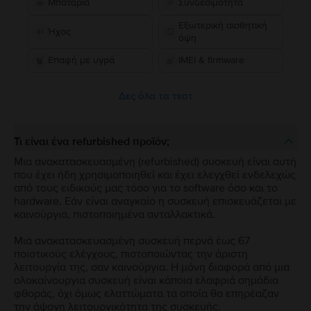
Μπαταρία
Συνδεσιμότητα
Εξωτερική αισθητική
Ήχος
όψη
Επαφή με υγρά
IMEI & firmware
Δες όλα τα τεστ
Τι είναι ένα refurbished προϊόν;
Μια ανακατασκευασμένη (refurbished) συσκευή είναι αυτή
που έχει ήδη χρησιμοποιηθεί και έχει ελεγχθεί ενδελεχώς
από τους ειδικούς μας τόσο για το software όσο και το
hardware. Εάν είναι αναγκαίο η συσκευή επισκευάζεται με
καινούργια, πιστοποιημένα ανταλλακτικά.
Μια ανακατασκευασμένη συσκευή περνά έως 67
ποιοτικούς ελέγχους, πιστοποιώντας την άριστη
λειτουργία της, σαν καινούργια. Η μόνη διαφορά από μια
ολοκαίνουργια συσκευή είναι κάποια ελαφριά σημάδια
φθοράς, όχι όμως ελαττώματα τα οποία θα επηρέαζαν
την άψογη λειτουργικότητα της συσκευής.