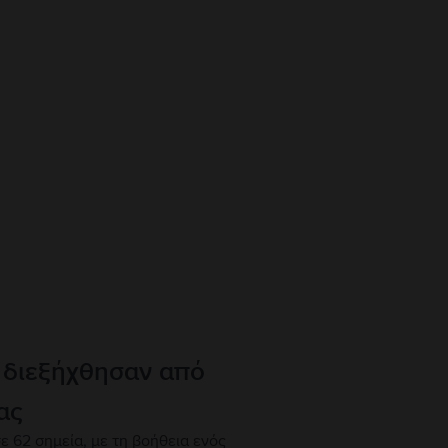
 διεξήχθησαν από
ας
ε 62 σημεία, με τη βοήθεια ενός