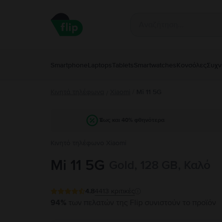
Smartphone
Laptops
Tablets
Smartwatches
Κονσόλες
Συχν
Κινητά τηλέφωνα
Xiaomi
/
Mi 11 5G
/
Έως και 40% φθηνότερα
Κινητό τηλέφωνο Xiaomi
Mi 11 5G
Gold, 128 GB, Καλό
4.8
4413
κριτικές
94%
των πελατών της Flip συνιστούν το προϊόν