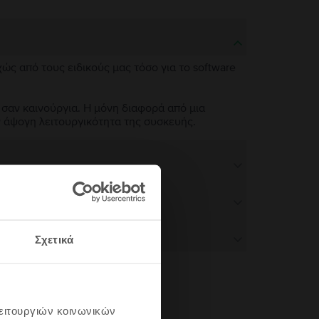
χώς από τους ειδικούς μας τόσο για το software
 σαν καινούργια. Η μόνη διαφορά από μια
ν άψογη λειτουργικότητα της συσκευής.
Σχετικά
λειτουργιών κοινωνικών