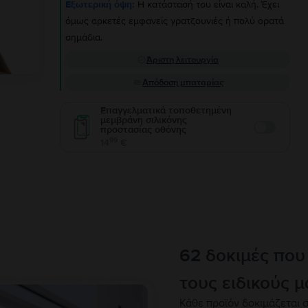
Εξωτερική όψη:
Η κατάστασή του είναι καλή. Έχει
όμως αρκετές εμφανείς γρατζουνιές ή πολύ ορατά
σημάδια.
Άριστη λειτουργία
Απόδοση μπαταρίας
Επαγγελματικά τοποθετημένη
μεμβράνη σιλικόνης
προστασίας οθόνης
Enable
99
14
€
62 δοκιμές που
τους ειδικούς μ
Κάθε προϊόν δοκιμάζεται σ