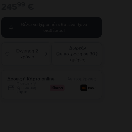
99
245
€
Θέλω να ξέρω πότε θα είναι ξανά
διαθέσιμο!
Δωρεάν
Εγγύηση 2
επιστροφή σε 30
❯
❯
χρόνια
ημέρες
Δόσεις ή Κάρτα online
λεπτομέρειες
Πιστωτική/
Χρεωστική
κάρτα