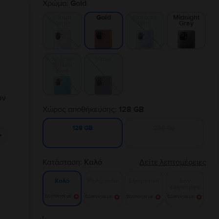
Χρώμα:
Gold
Cloud
Horizon
Midnight
Gold
White
Blue
Gray
Special
Violet
Edition
Blue
Χώρος αποθήκευσης:
128 GB
256 GB
128 GB
Κατάσταση:
Καλό
Δείτε λεπτομέρειες
Πολύ καλό
Εξαιρετικό
Σαν
Καλό
καινούργιο
Ειδοποίησε με!
Ειδοποίησε με!
Ειδοποίησε με!
Ειδοποίησε με!