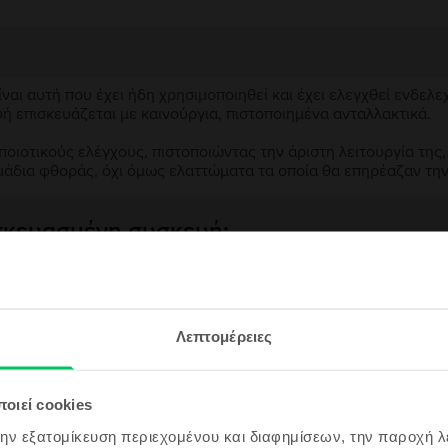
αι αυτή που έχει ήδη χρησιμοποιηθεί και έχει ελεγχθεί ενδελε
υή επισκευάζεται με καινούργια, πιστοποιημένα ανταλλακτικά.
ιοτικούς ελέγχους, πιστοποιώντας την άριστη λειτουργία της,
μάδια φθοράς, όχι όμως ελαττώματα τα οποία θα επηρέαζαν τη
ασκευασμένη συσκευή;
;
εγγραφή &
ς συσκευής;
Λεπτομέρειες
ρδισε!
ου θα είναι ακόμα πιο φθηνό!
οιεί cookies
την εξατομίκευση περιεχομένου και διαφημίσεων, την παροχή 