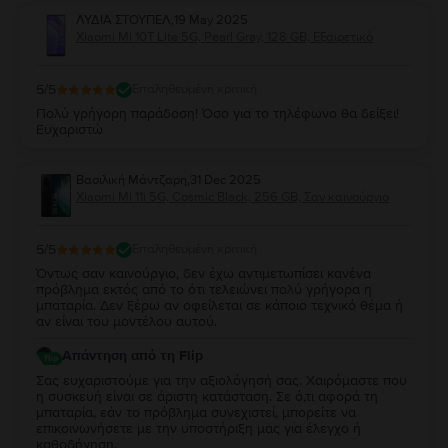
ΛΥΔΙΑ ΣΤΟΥΠΕΛ
,
19 May 2025
Xiaomi Mi 10T Lite 5G, Pearl Gray, 128 GB, Εξαιρετικό
5
/5
Επαληθευμένη κριτική
Πολύ γρήγορη παράδοση! Όσο για το τηλέφωνο θα δείξει!
Ευχαριστώ
Βασιλική Μάντζαρη
,
31 Dec 2025
Xiaomi Mi 11i 5G, Cosmic Black, 256 GB, Σαν καινούργιο
5
/5
Επαληθευμένη κριτική
Όντως σαν καινούργιο, δεν έχω αντιμετωπίσει κανένα
πρόβλημα εκτός από το ότι τελειώνει πολύ γρήγορα η
μπαταρία. Δεν ξέρω αν οφείλεται σε κάποιο τεχνικό θέμα ή
αν είναι του μοντέλου αυτού.
Απάντηση από τη Flip
Σας ευχαριστούμε για την αξιολόγησή σας. Χαιρόμαστε που
η συσκευή είναι σε άριστη κατάσταση. Σε ό,τι αφορά τη
μπαταρία, εάν το πρόβλημα συνεχιστεί, μπορείτε να
επικοινωνήσετε με την υποστήριξη μας για έλεγχο ή
καθοδήγηση.