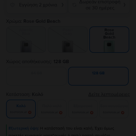
Δωρεάν επιστροφή
Εγγύηση 2 χρόνια
❯
❯
σε 30 ημέρες
Χρώμα:
Rose Gold Beach
Atlantic
Pearl
Rose
Blue
Gray
Gold
Beach
Χώρος αποθήκευσης:
128 GB
64 GB
128 GB
Κατάσταση:
Καλό
Δείτε λεπτομέρειες
Πολύ καλό
Εξαιρετικό
Σαν καινούργιο
Καλό
Ειδοποίησε με!
Ειδοποίησε με!
Ειδοποίησε με!
Ειδοποίησε με!
Εξωτερική όψη:
Η κατάστασή του είναι καλή. Έχει όμως
αρκετές εμφανείς γρατζουνιές ή πολύ ορατά σημάδια.