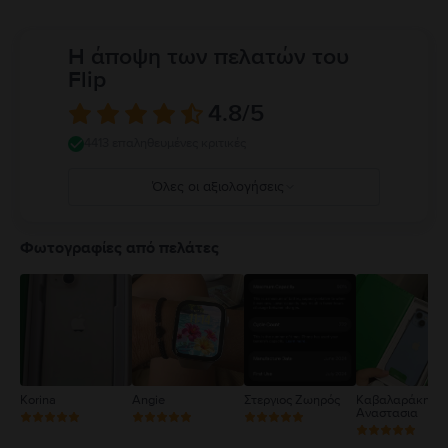
Η άποψη των πελατών του
Flip
4.8
/5
4413 επαληθευμένες κριτικές
Όλες οι αξιολογήσεις
5
4
Φωτογραφίες από πελάτες
3
2
1
Korina
Angie
Στεργιος Ζωηρός
Καβαλαράκη
Αναστασια