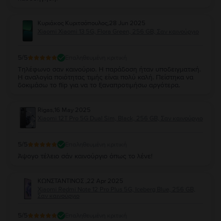
Κυριάκος Κυριτσόπουλος
,
28 Jun 2025
Xiaomi Xiaomi 13 5G, Flora Green, 256 GB, Σαν καινούργιο
5
/5
Επαληθευμένη κριτική
Τηλέφωνο σαν καινούριο. Η παράδοση ήταν υποδειγματική.
Η αναλογία ποιότητας τιμής είναι πολύ καλή. Πείστηκα να
δοκιμάσω το flip για να το ξαναπροτιμήσω αργότερα.
Rigas
,
16 May 2025
Xiaomi 12T Pro 5G Dual Sim, Black, 256 GB, Σαν καινούργιο
5
/5
Επαληθευμένη κριτική
Άψογο τέλειο σάν καινούργιο όπως το λένε!
ΚΩΝΣΤΑΝΤΙΝΟΣ
,
22 Apr 2025
Xiaomi Redmi Note 12 Pro Plus 5G, Iceberg Blue, 256 GB,
Σαν καινούργιο
5
/5
Επαληθευμένη κριτική