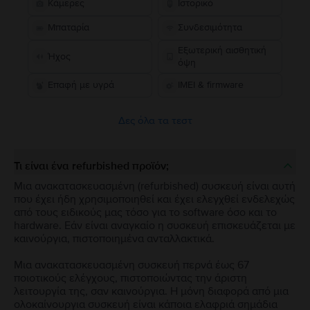
Κάμερες
Ιστορικό
Μπαταρία
Συνδεσιμότητα
Εξωτερική αισθητική
Ήχος
όψη
Επαφή με υγρά
IMEI & firmware
Δες όλα τα τεστ
Τι είναι ένα refurbished προϊόν;
Μια ανακατασκευασμένη (refurbished) συσκευή είναι αυτή
που έχει ήδη χρησιμοποιηθεί και έχει ελεγχθεί ενδελεχώς
από τους ειδικούς μας τόσο για το software όσο και το
hardware. Εάν είναι αναγκαίο η συσκευή επισκευάζεται με
καινούργια, πιστοποιημένα ανταλλακτικά.
Μια ανακατασκευασμένη συσκευή περνά έως 67
ποιοτικούς ελέγχους, πιστοποιώντας την άριστη
λειτουργία της, σαν καινούργια. Η μόνη διαφορά από μια
ολοκαίνουργια συσκευή είναι κάποια ελαφριά σημάδια