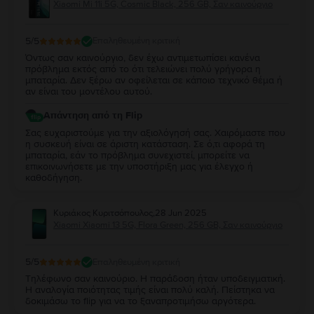
Xiaomi Mi 11i 5G, Cosmic Black, 256 GB, Σαν καινούργιο
5
/5
Επαληθευμένη κριτική
Όντως σαν καινούργιο, δεν έχω αντιμετωπίσει κανένα
πρόβλημα εκτός από το ότι τελειώνει πολύ γρήγορα η
μπαταρία. Δεν ξέρω αν οφείλεται σε κάποιο τεχνικό θέμα ή
αν είναι του μοντέλου αυτού.
Απάντηση από τη Flip
Σας ευχαριστούμε για την αξιολόγησή σας. Χαιρόμαστε που
η συσκευή είναι σε άριστη κατάσταση. Σε ό,τι αφορά τη
μπαταρία, εάν το πρόβλημα συνεχιστεί, μπορείτε να
επικοινωνήσετε με την υποστήριξη μας για έλεγχο ή
καθοδήγηση.
Κυριάκος Κυριτσόπουλος
,
28 Jun 2025
Xiaomi Xiaomi 13 5G, Flora Green, 256 GB, Σαν καινούργιο
5
/5
Επαληθευμένη κριτική
Τηλέφωνο σαν καινούριο. Η παράδοση ήταν υποδειγματική.
Η αναλογία ποιότητας τιμής είναι πολύ καλή. Πείστηκα να
δοκιμάσω το flip για να το ξαναπροτιμήσω αργότερα.