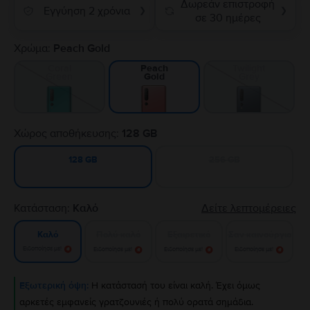
Δωρεάν επιστροφή
Εγγύηση 2 χρόνια
❯
❯
σε 30 ημέρες
Χρώμα:
Peach Gold
Coral
Twilight
Peach
Green
Grey
Gold
Χώρος αποθήκευσης:
128 GB
256 GB
128 GB
Κατάσταση:
Καλό
Δείτε λεπτομέρειες
Πολύ καλό
Εξαιρετικό
Σαν καινούργιο
Καλό
Ειδοποίησε με!
Ειδοποίησε με!
Ειδοποίησε με!
Ειδοποίησε με!
Εξωτερική όψη:
Η κατάστασή του είναι καλή. Έχει όμως
αρκετές εμφανείς γρατζουνιές ή πολύ ορατά σημάδια.