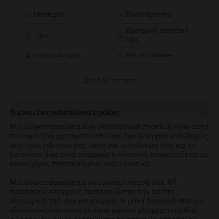
Μπαταρία
Συνδεσιμότητα
Εξωτερική αισθητική
Ήχος
όψη
Επαφή με υγρά
IMEI & firmware
Δες όλα τα τεστ
Τι είναι ένα refurbished προϊόν;
Μια ανακατασκευασμένη (refurbished) συσκευή είναι αυτή
που έχει ήδη χρησιμοποιηθεί και έχει ελεγχθεί ενδελεχώς
από τους ειδικούς μας τόσο για το software όσο και το
hardware. Εάν είναι αναγκαίο η συσκευή επισκευάζεται με
καινούργια, πιστοποιημένα ανταλλακτικά.
Μια ανακατασκευασμένη συσκευή περνά έως 67
ποιοτικούς ελέγχους, πιστοποιώντας την άριστη
λειτουργία της, σαν καινούργια. Η μόνη διαφορά από μια
ολοκαίνουργια συσκευή είναι κάποια ελαφριά σημάδια