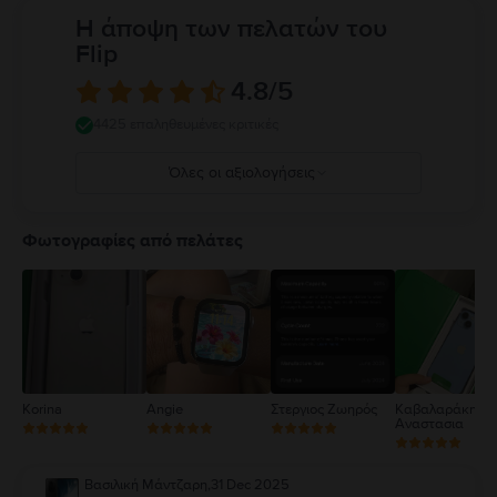
Η άποψη των πελατών του
Flip
4.8
/5
4425 επαληθευμένες κριτικές
Όλες οι αξιολογήσεις
5
4
Φωτογραφίες από πελάτες
3
2
1
Korina
Angie
Στεργιος Ζωηρός
Καβαλαράκη
Αναστασια
Βασιλική Μάντζαρη
,
31 Dec 2025