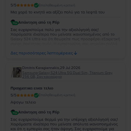
5
/5
Επαληθευμένη κριτική
Μια χαρά το κινητό και αξίζει πολύ για τα λεφτά του
Απάντηση από τη Flip
Σας ευχαριστούμε πολύ για την αξιολόγησή σας!
Χαιρόμαστε ιδιαίτερα που μείνατε ικανοποιημένος από το
Galaxy S24 Ultra και ότι θεωρείτε πως προσφέρει εξαιρετική
σχέση ποιότητας-τιμής. Η εμπιστοσύνη σας σημαίνει πολλά
για εμάς. Να χαρείτε τη νέα σας συσκευή και θα χαρούμε να
Δες περισσότερες λεπτομέρειες
σας εξυπηρετήσουμε ξανά στο μέλλον!
Dimitris Karagiannakis
,
29 Jul 2026
Samsung Galaxy S24 Ultra 5G Dual Sim, Titanium Grey,
256 GB, Σαν καινούργιο
Πραγματικα ειναι τελιο
5
/5
Επαληθευμένη κριτική
Αψογω τελειο
Απάντηση από τη Flip
Σας ευχαριστούμε θερμά για την υπέροχη αξιολόγησή σας!
Χαιρόμαστε ιδιαίτερα που μείνατε απόλυτα ικανοποιημένος
και ότι η εμπειρία σας ήταν άψογη. Σας ευχαριστούμε για