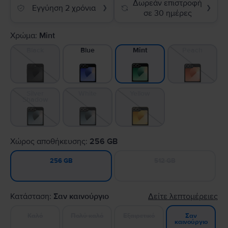
Δωρεάν επιστροφή
Εγγύηση 2 χρόνια
❯
❯
σε 30 ημέρες
Χρώμα:
Mint
Black
Blue
Peach
Mint
Silver
White
Yellow
Shadow
Χώρος αποθήκευσης:
256 GB
512 GB
256 GB
Κατάσταση:
Σαν καινούργιο
Δείτε λεπτομέρειες
Καλό
Πολύ καλό
Εξαιρετικό
Σαν
καινούργιο