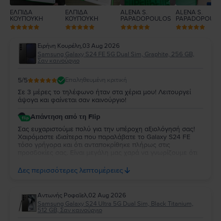
ΕΛΠΙΔΑ
ΕΛΠΙΔΑ
ALENA S.
ALENA S.
ΚΟΥΠΟΥΚΗ
ΚΟΥΠΟΥΚΗ
PAPADOPOULOS
PAPADOPOUL
Ειρήνη Κουρέλη
,
03 Aug 2026
Samsung Galaxy S24 FE 5G Dual Sim, Graphite, 256 GB,
Σαν καινούργιο
5
/5
Επαληθευμένη κριτική
Σε 3 μέρες το τηλέφωνο ήταν στα χέρια μου! Λειτουργεί
άψογα και φαίνεται σαν καινούργιο!
Απάντηση από τη Flip
Σας ευχαριστούμε πολύ για την υπέροχη αξιολόγησή σας!
Χαιρόμαστε ιδιαίτερα που παραλάβατε το Galaxy S24 FE
τόσο γρήγορα και ότι ανταποκρίθηκε πλήρως στις
προσδοκίες σας. Είναι μεγάλη μας χαρά να γνωρίζουμε ότι
λειτουργεί άψογα και ότι η κατάστασή της σας άφησε
απόλυτα ικανοποιημένη. Σας ευχαριστούμε για την
Δες περισσότερες λεπτομέρειες
εμπιστοσύνη σας και σας ευχόμαστε να χαρείτε τη νέα σας
συσκευή!
Aντωνής Ροφαϊελ
,
02 Aug 2026
Samsung Galaxy S24 Ultra 5G Dual Sim, Black Titanium,
512 GB, Σαν καινούργιο