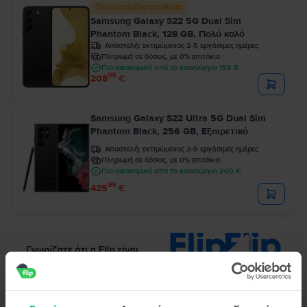
Περιορισμένο απόθεμα
Samsung Galaxy S22 5G Dual Sim
Phantom Black, 128 GB, Πολύ καλό
Αποστολή:
εκτιμώμενος 2-5 εργάσιμες ημέρες
Πληρωμή σε δόσεις, με 0% επιτόκιο
Πιο οικονομικό από το καινούργιο 198 €
99
208
€
Samsung Galaxy S22 Ultra 5G Dual Sim
Phantom Black, 256 GB, Εξαιρετικό
Αποστολή:
εκτιμώμενος 2-5 εργάσιμες ημέρες
Πληρωμή σε δόσεις, με 0% επιτόκιο
Πιο οικονομικό από το καινούργιο 260 €
99
425
€