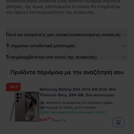
ολοκαίνουργια συσκευή είναι κάποια ελαφριά σημάδια
φθοράς, όχι όμως ελαττώματα τα οποία θα επηρέαζαν
την άψογη λειτουργικότητα της συσκευής.
Γιατί να αγοράσεις μια ανακατασκευασμένη συσκευή;
Τι σημαίνει αποδοτική μπαταρία;
Τι περιλαμβάνεται στο κουτί της συσκευής;
Προϊόντα παρόμοια με την αναζήτησή σου
- 20 €
Samsung Galaxy S24 Ultra 5G Dual Sim
Titanium Grey, 256 GB, Σαν καινούργιο
Αποστολή:
εκτιμώμενος 2-5 εργάσιμες ημέρες
Πληρωμή σε δόσεις, με 0% επιτόκιο
Πιο οικονομικό από το καινούργιο 256 €
99
629
€
99
649
€