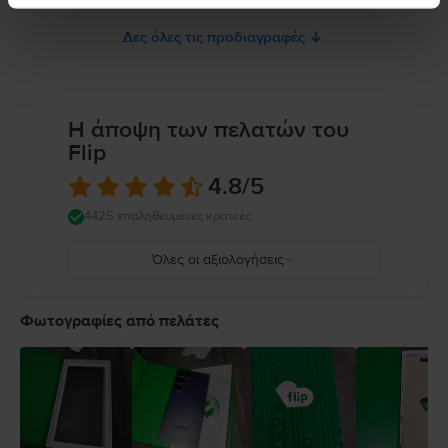
Δες όλες τις προδιαγραφές
Η άποψη των πελατών του
Flip
4.8
/5
4425 επαληθευμένες κριτικές
Όλες οι αξιολογήσεις
5
4
Φωτογραφίες από πελάτες
3
2
1