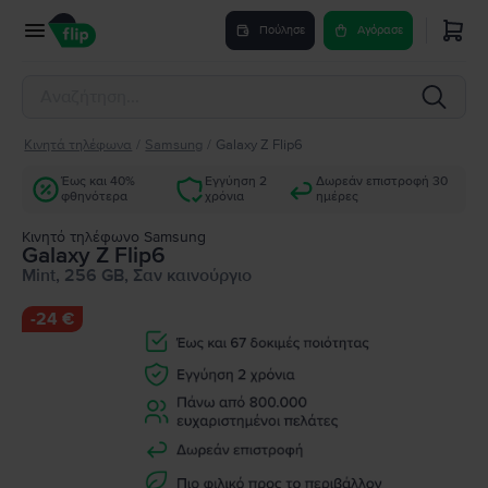
Πούλησε
Αγόρασε
Κινητά τηλέφωνα
/
Samsung
/
Galaxy Z Flip6
Έως και 40%
Εγγύηση 2
Δωρεάν επιστροφή 30
φθηνότερα
χρόνια
ημέρες
Κινητό τηλέφωνο Samsung
Galaxy Z Flip6
Mint, 256 GB, Σαν καινούργιο
-
24 €