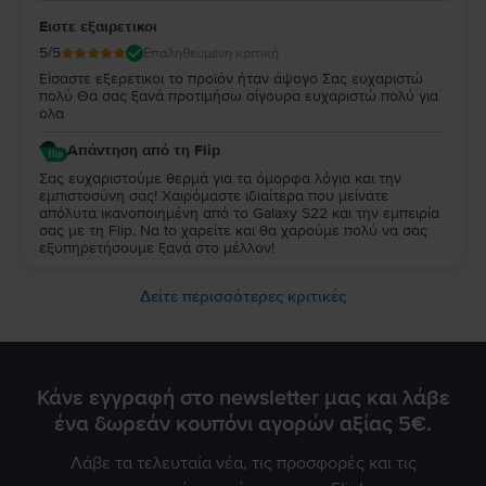
Ειστε εξαιρετικοι
5
/5
Επαληθευμένη κριτική
Είσαστε εξερετικοι το προϊόν ήταν άψογο Σας ευχαριστώ
πολύ Θα σας ξανά προτιμήσω σίγουρα ευχαριστώ πολύ για
ολα
Απάντηση από τη Flip
Σας ευχαριστούμε θερμά για τα όμορφα λόγια και την
εμπιστοσύνη σας! Χαιρόμαστε ιδιαίτερα που μείνατε
απόλυτα ικανοποιημένη από τo Galaxy S22 και την εμπειρία
σας με τη Flip. Να to χαρείτε και θα χαρούμε πολύ να σας
εξυπηρετήσουμε ξανά στο μέλλον!
Δείτε περισσότερες κριτικές
Κάνε εγγραφή στο newsletter μας και λάβε
ένα δωρεάν κουπόνι αγορών αξίας 5€.
Λάβε τα τελευταία νέα, τις προσφορές και τις