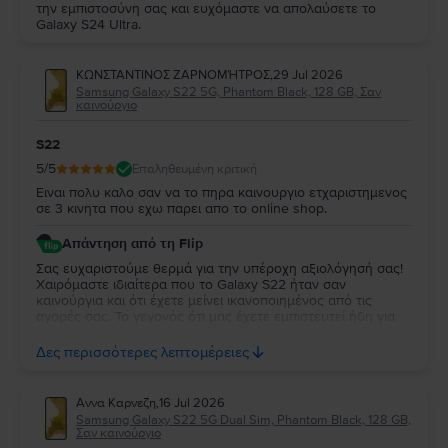
την εμπιστοσύνη σας και ευχόμαστε να απολαύσετε το
Galaxy S24 Ultra.
ΚΩΝΣΤΑΝΤΙΝΟΣ ΖΑΡΝΟΜΉΤΡΟΣ
,
29 Jul 2026
Samsung Galaxy S22 5G, Phantom Black, 128 GB, Σαν
καινούργιο
S22
5
/5
Επαληθευμένη κριτική
Ειναι πολυ καλο σαν να το πηρα καινουργιο ετχαριστημενος
σε 3 κινητα που εχω παρει απο το online shop.
Απάντηση από τη Flip
Σας ευχαριστούμε θερμά για την υπέροχη αξιολόγησή σας!
Χαιρόμαστε ιδιαίτερα που το Galaxy S22 ήταν σαν
καινούργια και ότι έχετε μείνει ικανοποιημένος από τις
αγορές σας. Το γεγονός ότι μας έχετε εμπιστευτεί ήδη για
τρεις αγορές σημαίνει πολλά για εμάς και σας ευχαριστούμε
ειλικρινά για τη στήριξή σας. Σας ευχόμαστε να απολαύσετε
Δες περισσότερες λεπτομέρειες
τη νέα σας συσκευή και θα χαρούμε να σας
εξυπηρετήσουμε ξανά στο μέλλον!
Αννα Καρνεζη
,
16 Jul 2026
Samsung Galaxy S22 5G Dual Sim, Phantom Black, 128 GB,
Σαν καινούργιο