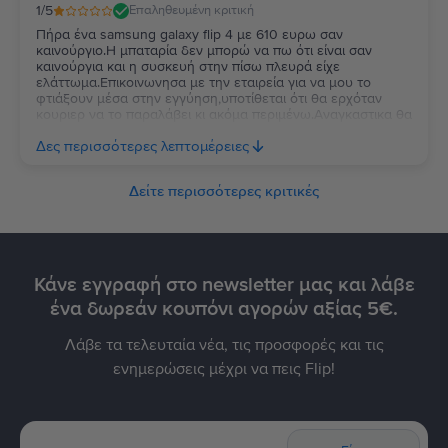
1
/5
Επαληθευμένη κριτική
Πήρα ένα samsung galaxy flip 4 με 610 ευρω σαν
καινούργιο.Η μπαταρία δεν μπορώ να πω ότι είναι σαν
καινούργια και η συσκευή στην πίσω πλευρά είχε
ελάττωμα.Επικοινωνησα με την εταιρεία για να μου το
φτιάξουν μέσα στην εγγύηση,υποτίθεται ότι θα ερχόταν
κουριερ να το παραλάβει κι ακόμα περιμένω.Αναγκαστικα θα
το δώσω έξω να μου το φτιάξουν και θα πληρώσω κι από
Δες περισσότερες λεπτομέρειες
πάνω.Τι να πω....
Δείτε περισσότερες κριτικές
Κάνε εγγραφή στο newsletter μας και λάβε
ένα δωρεάν κουπόνι αγορών αξίας 5€.
Λάβε τα τελευταία νέα, τις προσφορές και τις
ενημερώσεις μέχρι να πεις Flip!