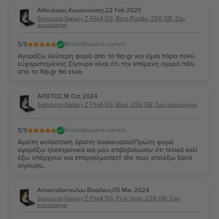
Αθανάσιος Καρακούσης
,
22 Feb 2025
Samsung Galaxy Z Flip4 5G, Bora Purple, 256 GB, Σαν
καινούργιο
5
/5
Επαληθευμένη κριτική
Αγοράζω δεύτερη φορά από το flip.gr και είμαι πάρα πολύ
ευχαριστημένος Σίγουρο είναι ότι την επόμενη αγορά πάλι
από το flip.gr θα είναι
ΑΡΙΣΤΟΣ
,
18 Oct 2024
Samsung Galaxy Z Flip4 5G, Blue, 256 GB, Σαν καινούργιο
5
/5
Επαληθευμένη κριτική
Άριστη κατάσταση άριστη συσκευασία!Πρώτη φορά
αγοράζω ηλεκτρονικά και μου επιβεβαίωσαν ότι τελικά εκεί
έξω υπάρχουν και επαγγελματίες!! Θα τους επιλέξω ξανά
σίγουρα..
Αποστολοπουλου Βασιλικη
,
05 Mar 2024
Samsung Galaxy Z Flip4 5G, Pink Gold, 256 GB, Σαν
καινούργιο