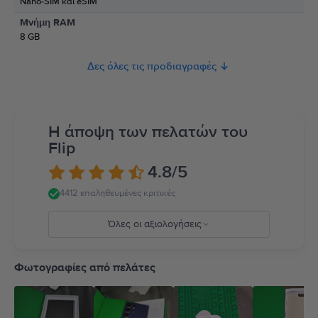
Nano-SIM και eSIM
Παρακαλώ διαβάστε το εγχειρίδιο.
Μνήμη RAM
8 GB
Δες όλες τις προδιαγραφές
Η άποψη των πελατών του
Flip
4.8
/5
4412 επαληθευμένες κριτικές
Όλες οι αξιολογήσεις
5
4
Φωτογραφίες από πελάτες
3
2
1