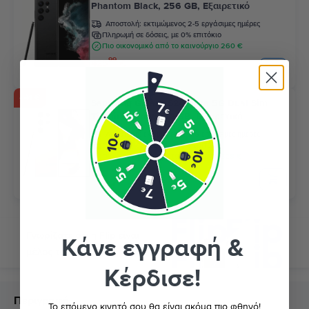
Phantom Black, 256 GB, Εξαιρετικό
Αποστολή:
εκτιμώμενος 2-5 εργάσιμες ημέρες
Πληρωμή σε δόσεις, με 0% επιτόκιο
Πιο οικονομικό από το καινούργιο 260 €
99
425
€
- 41 €
Samsung Galaxy S24 Ultra 5G Dual Sim
Titanium Grey, 512 GB, Εξαιρετικό
Αποστολή:
εκτιμώμενος 2-5 εργάσιμες ημέρες
Πληρωμή σε δόσεις, με 0% επιτόκιο
Πιο οικονομικό από το καινούργιο 328 €
99
625
€
99
666
€
Κάνε εγγραφή &
Κέρδισε!
Περιγραφή
Το επόμενο κινητό σου θα είναι ακόμα πιο φθηνό!