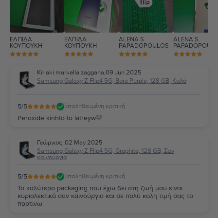
ΕΛΠΙΔΑ
ΕΛΠΙΔΑ
ALENA S.
ALENA S.
ΚΟΥΠΟΥΚΗ
ΚΟΥΠΟΥΚΗ
PAPADOPOULOS
PAPADOPOUL
Kiriaki markella zaggana
,
09 Jun 2025
Samsung Galaxy Z Flip4 5G, Bora Purple, 128 GB, Καλό
5
/5
Επαληθευμένη κριτική
Peroxide kinhto to latreyw🩷
Γεώργιος
,
02 May 2025
Samsung Galaxy Z Flip4 5G, Graphite, 128 GB, Σαν
καινούργιο
5
/5
Επαληθευμένη κριτική
Το καλύτερο packaging που έχω δει στη ζωή μου ειναι
κυριολεκτικά σαν καινούργιο και σε πολύ καλη τιμή σας το
προτινω