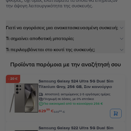
φθοράς, όχι όμως ελαττώματα τα οποία θα επηρέαζαν
την άψογη λειτουργικότητα της συσκευής.
Γιατί να αγοράσεις μια ανακατασκευασμένη συσκευή;
Τι σημαίνει αποδοτική μπαταρία;
Τι περιλαμβάνεται στο κουτί της συσκευής;
Προϊόντα παρόμοια με την αναζήτησή σου
- 20 €
Samsung Galaxy S24 Ultra 5G Dual Sim
Titanium Grey, 256 GB, Σαν καινούργιο
Αποστολή:
εκτιμώμενος 2-5 εργάσιμες ημέρες
Πληρωμή σε δόσεις, με 0% επιτόκιο
Πιο οικονομικό από το καινούργιο 256 €
99
629
€
99
649
€
Samsung Galaxy S22 Ultra 5G Dual Sim