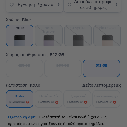
Δωρεάν επιστροφή
Εγγύηση 2 χρόνια
❯
❯
σε 30 ημέρες
Χρώμα:
Blue
Bora
Graphite
Pink Gold
Blue
Purple
Χώρος αποθήκευσης:
512 GB
128 GB
256 GB
512 GB
Κατάσταση:
Καλό
Δείτε λεπτομέρειες
Πολύ καλό
Εξαιρετικό
Σαν καινούργιο
Καλό
Ειδοποίησε με!
Ειδοποίησε με!
Ειδοποίησε με!
Ειδοποίησε με!
Εξωτερική όψη:
Η κατάστασή του είναι καλή. Έχει όμως
αρκετές εμφανείς γρατζουνιές ή πολύ ορατά σημάδια.