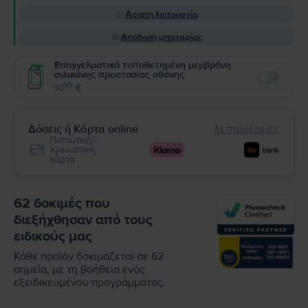
Άριστη λειτουργία
Απόδοση μπαταρίας
Επαγγελματικά τοποθετημένη μεμβράνη
σιλικόνης προστασίας οθόνης
Enable
99
10
€
Δόσεις ή Κάρτα online
λεπτομέρειες
Πιστωτική/
Χρεωστική
κάρτα
62 δοκιμές που
διεξήχθησαν από τους
ειδικούς μας
Κάθε προϊόν δοκιμάζεται σε 62
σημεία, με τη βοήθεια ενός
εξειδικευμένου προγράμματος.