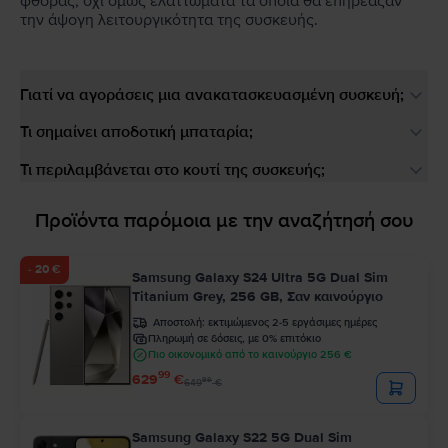
φθοράς, όχι όμως ελαττώματα τα οποία θα επηρέαζαν
την άψογη λειτουργικότητα της συσκευής.
Γιατί να αγοράσεις μια ανακατασκευασμένη συσκευή;
Τι σημαίνει αποδοτική μπαταρία;
Τι περιλαμβάνεται στο κουτί της συσκευής;
Προϊόντα παρόμοια με την αναζήτησή σου
- 20 €
Samsung Galaxy S24 Ultra 5G Dual Sim
Titanium Grey, 256 GB, Σαν καινούργιο
Αποστολή:
εκτιμώμενος 2-5 εργάσιμες ημέρες
Πληρωμή σε δόσεις, με 0% επιτόκιο
Πιο οικονομικό από το καινούργιο 256 €
99
629
€
99
649
€
Samsung Galaxy S22 5G Dual Sim