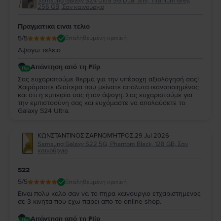
Samsung Galaxy S24 Ultra 5G Dual Sim, Titanium Grey,
256 GB, Σαν καινούργιο
Πραγματικα ειναι τελιο
5
/5
Επαληθευμένη κριτική
Αψογω τελειο
Απάντηση από τη Flip
Σας ευχαριστούμε θερμά για την υπέροχη αξιολόγησή σας!
Χαιρόμαστε ιδιαίτερα που μείνατε απόλυτα ικανοποιημένος
και ότι η εμπειρία σας ήταν άψογη. Σας ευχαριστούμε για
την εμπιστοσύνη σας και ευχόμαστε να απολαύσετε το
Galaxy S24 Ultra.
ΚΩΝΣΤΑΝΤΙΝΟΣ ΖΑΡΝΟΜΉΤΡΟΣ
,
29 Jul 2026
Samsung Galaxy S22 5G, Phantom Black, 128 GB, Σαν
καινούργιο
S22
5
/5
Επαληθευμένη κριτική
Ειναι πολυ καλο σαν να το πηρα καινουργιο ετχαριστημενος
σε 3 κινητα που εχω παρει απο το online shop.
Απάντηση από τη Flip