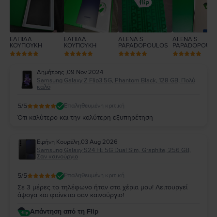
ΕΛΠΙΔΑ
ΕΛΠΙΔΑ
ALENA S.
ALENA S.
ΚΟΥΠΟΥΚΗ
ΚΟΥΠΟΥΚΗ
PAPADOPOULOS
PAPADOPOUL
Δημήτρης
,
09 Nov 2024
Samsung Galaxy Z Flip3 5G, Phantom Black, 128 GB, Πολύ
καλό
5
/5
Επαληθευμένη κριτική
Ότι καλύτερο και την καλύτερη εξυπηρέτηση
Ειρήνη Κουρέλη
,
03 Aug 2026
Samsung Galaxy S24 FE 5G Dual Sim, Graphite, 256 GB,
Σαν καινούργιο
5
/5
Επαληθευμένη κριτική
Σε 3 μέρες το τηλέφωνο ήταν στα χέρια μου! Λειτουργεί
άψογα και φαίνεται σαν καινούργιο!
Απάντηση από τη Flip