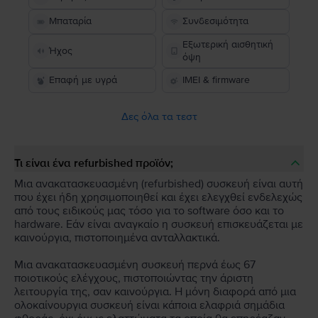
Μπαταρία
Συνδεσιμότητα
Εξωτερική αισθητική
Ήχος
όψη
Επαφή με υγρά
IMEI & firmware
Δες όλα τα τεστ
Τι είναι ένα refurbished προϊόν;
Μια ανακατασκευασμένη (refurbished) συσκευή είναι αυτή
που έχει ήδη χρησιμοποιηθεί και έχει ελεγχθεί ενδελεχώς
από τους ειδικούς μας τόσο για το software όσο και το
hardware. Εάν είναι αναγκαίο η συσκευή επισκευάζεται με
καινούργια, πιστοποιημένα ανταλλακτικά.
Μια ανακατασκευασμένη συσκευή περνά έως 67
ποιοτικούς ελέγχους, πιστοποιώντας την άριστη
λειτουργία της, σαν καινούργια. Η μόνη διαφορά από μια
ολοκαίνουργια συσκευή είναι κάποια ελαφριά σημάδια