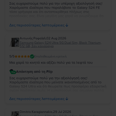
Σας ευχαριστούμε πολύ για την υπέροχη αξιολόγησή σας!
Χαιρόμαστε ιδιαίτερα που παραλάβατε το Galaxy S24 FE
τόσο γρήγορα και ότι ανταποκρίθηκε πλήρως στις
προσδοκίες σας. Είναι μεγάλη μας χαρά να γνωρίζουμε ότι
λειτουργεί άψογα και ότι η κατάστασή της σας άφησε
απόλυτα ικανοποιημένη. Σας ευχαριστούμε για την
Δες περισσότερες λεπτομέρειες
εμπιστοσύνη σας και σας ευχόμαστε να χαρείτε τη νέα σας
συσκευή!
Aντωνής Ροφαϊελ
,
02 Aug 2026
Samsung Galaxy S24 Ultra 5G Dual Sim, Black Titanium,
512 GB, Σαν καινούργιο
5
/5
Επαληθευμένη κριτική
Μια χαρά το κινητό και αξίζει πολύ για τα λεφτά του
Απάντηση από τη Flip
Σας ευχαριστούμε πολύ για την αξιολόγησή σας!
Χαιρόμαστε ιδιαίτερα που μείνατε ικανοποιημένος από το
Galaxy S24 Ultra και ότι θεωρείτε πως προσφέρει εξαιρετική
σχέση ποιότητας-τιμής. Η εμπιστοσύνη σας σημαίνει πολλά
για εμάς. Να χαρείτε τη νέα σας συσκευή και θα χαρούμε να
Δες περισσότερες λεπτομέρειες
σας εξυπηρετήσουμε ξανά στο μέλλον!
Dimitris Karagiannakis
,
29 Jul 2026