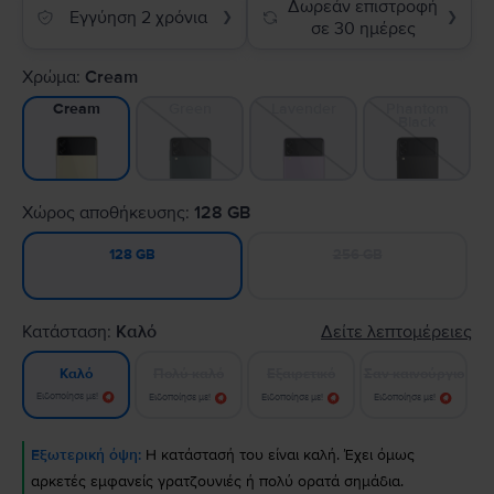
Δωρεάν επιστροφή
Εγγύηση 2 χρόνια
❯
❯
σε 30 ημέρες
Χρώμα:
Cream
Green
Lavender
Phantom
Cream
Black
Χώρος αποθήκευσης:
128 GB
256 GB
128 GB
Κατάσταση:
Καλό
Δείτε λεπτομέρειες
Πολύ καλό
Εξαιρετικό
Σαν καινούργιο
Καλό
Ειδοποίησε με!
Ειδοποίησε με!
Ειδοποίησε με!
Ειδοποίησε με!
Εξωτερική όψη:
Η κατάστασή του είναι καλή. Έχει όμως
αρκετές εμφανείς γρατζουνιές ή πολύ ορατά σημάδια.