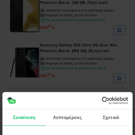
Phantom Black, 128 GB, Πολύ καλό
Αποστολή:
εκτιμώμενος 2-5 εργάσιμες ημέρες
Πληρωμή σε δόσεις, με 0% επιτόκιο
Πιο οικονομικό από το καινούργιο 198 €
99
208
€
Samsung Galaxy S22 Ultra 5G Dual Sim
Phantom Black, 256 GB, Εξαιρετικό
Αποστολή:
εκτιμώμενος 2-5 εργάσιμες ημέρες
Πληρωμή σε δόσεις, με 0% επιτόκιο
Πιο οικονομικό από το καινούργιο 260 €
99
425
€
Συναίνεση
Λεπτομέρειες
Σχετικά
Περιγραφή