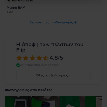
Nano-SIM και eSIM
Παρακαλώ διαβάστε το εγχειρίδιο.
Μνήμη RAM
8 GB
Δες όλες τις προδιαγραφές
Η άποψη των πελατών του
Flip
4.8
/5
4417 επαληθευμένες κριτικές
Όλες οι αξιολογήσεις
5
4
Φωτογραφίες από πελάτες
3
2
1