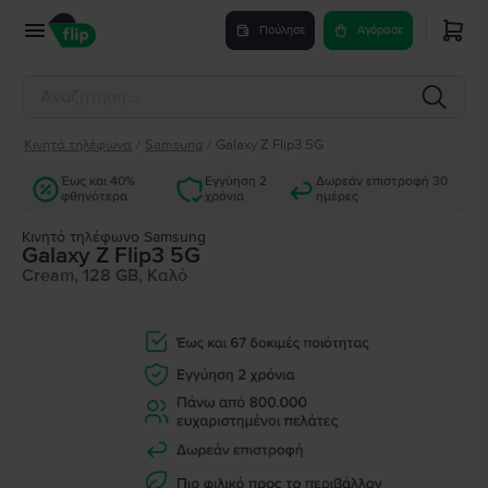
Πούλησε
Αγόρασε
Κινητά τηλέφωνα
/
Samsung
/
Galaxy Z Flip3 5G
Έως και 40%
Εγγύηση 2
Δωρεάν επιστροφή 30
φθηνότερα
χρόνια
ημέρες
Κινητό τηλέφωνο Samsung
Galaxy Z Flip3 5G
Cream, 128 GB, Καλό