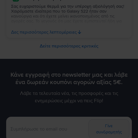
Σας ευχαριστούμε θερμά για την υπέροχη αξιολόγησή σας!
Χαιρόμαστε ιδιαίτερα που το Galaxy S22 ήταν σαν
καινούργια και ότι έχετε μείνει ικανοποιημένος από τις
αγορές σας. Το γεγονός ότι μας έχετε εμπιστευτεί ήδη για
τρεις αγορές σημαίνει πολλά για εμάς και σας ευχαριστούμε
ειλικρινά για τη στήριξή σας. Σας ευχόμαστε να απολαύσετε
Δες περισσότερες λεπτομέρειες
τη νέα σας συσκευή και θα χαρούμε να σας
εξυπηρετήσουμε ξανά στο μέλλον!
Δείτε περισσότερες κριτικές
Κάνε εγγραφή στο newsletter μας και λάβε
ένα δωρεάν κουπόνι αγορών αξίας 5€.
Λάβε τα τελευταία νέα, τις προσφορές και τις
ενημερώσεις μέχρι να πεις Flip!
Γίνε
συνδρομητής