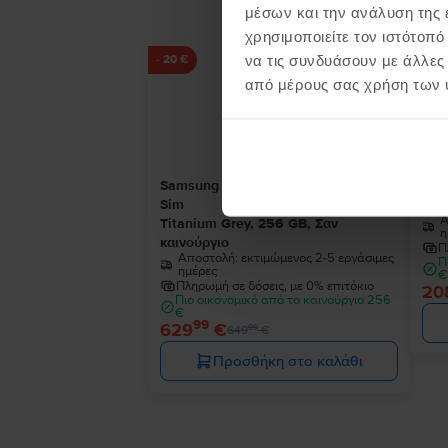
μέσων και την ανάλυση της
χρησιμοποιείτε τον ιστότοπ
να τις συνδυάσουν με άλλες
- 20 €
από μέρους σας χρήση των 
Samsung Galaxy S24 Ultra 5G Dual
Sam
Sim
Pha
Α
Titanium Grey, 256 GB, Σαν
η
καινούργιο
Π
Αποστολή:
εκτιμώμενος 2-5 εργάσιμες
Π
ημέρες
€
Πληρωμή σε δόσεις, με 0% επιτόκιο
20
Πιο οικονομικό από το καινούργιο 256
€
99
629
€
99
649
€
Προσθήκη στο καλάθι