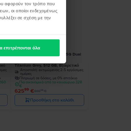
ου αφορούν τον τρόπο που
εων, οι οποίοι ενδεχομένως
υλλέξει σε σχέση με την
- 41 €
α επιτρέπονται όλα
ual
Samsung Galaxy S24 Ultra 5G Dual
Sim
ικό
Titanium Grey, 512 GB, Εξαιρετικό
ιμες
Αποστολή:
εκτιμώμενος 2-5 εργάσιμες
ημέρες
ο
Πληρωμή σε δόσεις, με 0% επιτόκιο
 260
Πιο οικονομικό από το καινούργιο 328
€
99
625
€
99
666
€
Προσθήκη στο καλάθι