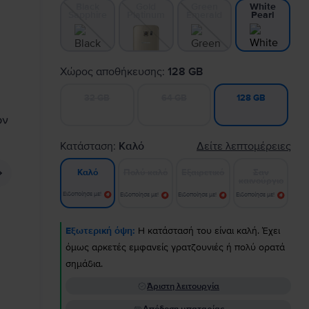
Black
Gold
Green
White
Sapphire
Platinum
Emerald
Pearl
Χώρος αποθήκευσης:
128 GB
32 GB
64 GB
128 GB
Κατάσταση:
Καλό
Δείτε λεπτομέρειες
Πολύ καλό
Εξαιρετικό
Σαν
Καλό
καινούργιο
Ειδοποίησε με!
Ειδοποίησε με!
Ειδοποίησε με!
Ειδοποίησε με!
Εξωτερική όψη:
Η κατάστασή του είναι καλή. Έχει
όμως αρκετές εμφανείς γρατζουνιές ή πολύ ορατά
σημάδια.
Άριστη λειτουργία