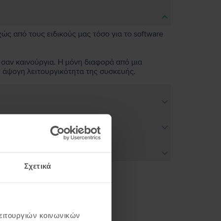
χώς από τους ειδικούς μας τόσο για το software
 σαν καινούργια. Η μόνη διαφορά από μια
ν άψογη λειτουργικότητα της συσκευής.
Σχετικά
ή σου
λειτουργιών κοινωνικών