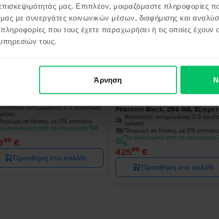
 επισκεψιμότητάς μας. Επιπλέον, μοιραζόμαστε πληροφορίες π
ό μας με συνεργάτες κοινωνικών μέσων, διαφήμισης και αναλύσ
 πληροφορίες που τους έχετε παραχωρήσει ή τις οποίες έχουν σ
υπηρεσιών τους.
Άρνηση
Ν
sung Galaxy S22 5G Dual Sim
Samsung Galaxy S22 Ultra 5G D
ntom Black, 128 GB, Πολύ καλό
Sim
ποστολή:
εκτιμώμενος 2-5 εργάσιμες
Phantom Black, 256 GB, Εξαιρετ
μέρες
Αποστολή:
εκτιμώμενος 2-5 εργάσ
ληρωμή σε δόσεις, με 0% επιτόκιο
ημέρες
ιο οικονομικό από το καινούργιο 198
Πληρωμή σε δόσεις, με 0% επιτόκι
Πιο οικονομικό από το καινούργιο
99
8
€
€
99
425
€
Προσθήκη στο καλάθι
Προσθήκη στο καλάθι