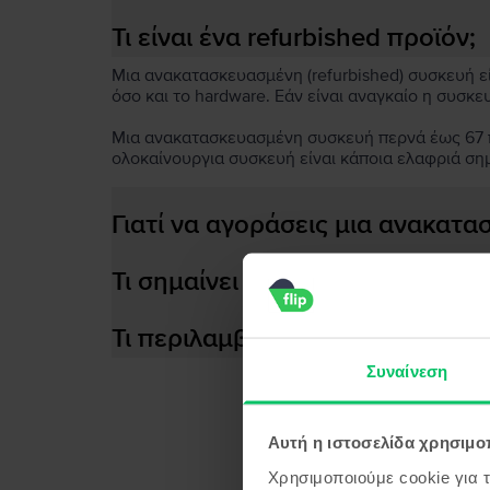
Τι είναι ένα refurbished προϊόν;
Μια ανακατασκευασμένη (refurbished) συσκευή είν
όσο και το hardware. Εάν είναι αναγκαίο η συσκε
Μια ανακατασκευασμένη συσκευή περνά έως 67 πο
ολοκαίνουργια συσκευή είναι κάποια ελαφριά ση
Γιατί να αγοράσεις μια ανακατ
Τι σημαίνει αποδοτική μπαταρία
Τι περιλαμβάνεται στο κουτί τη
Συναίνεση
Αυτή η ιστοσελίδα χρησιμοπ
Προϊ
Χρησιμοποιούμε cookie για 