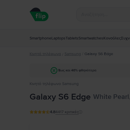
Smartphone
Laptops
Tablets
Smartwatches
Κονσόλες
Συχν
Κινητά τηλέφωνα
Samsung
/
Galaxy S6 Edge
/
Έως και 40% φθηνότερα
Κινητό τηλέφωνο Samsung
Galaxy S6 Edge
White Pearl
4.8
4417
κριτικές