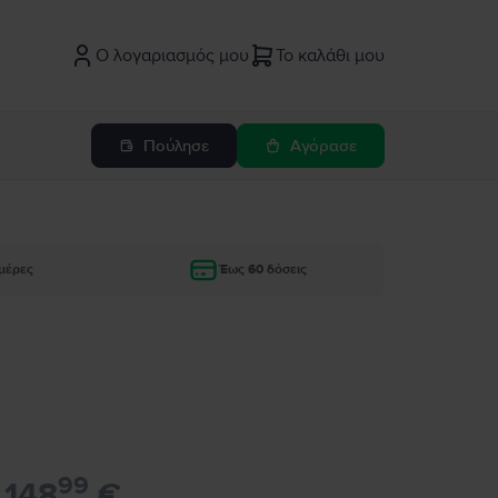
Ο λογαριασμός μου
Το καλάθι μου
Πούλησε
Αγόρασε
μέρες
Έως 60 δόσεις
99
148
€