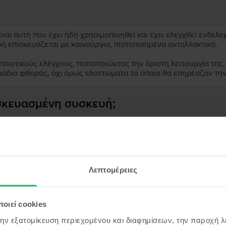
αι αυτή που έχει ήδη χρησιμοποιηθεί και έχει ελεγχθεί ενδελε
υή επισκευάζεται με καινούργια, πιστοποιημένα ανταλλακτικά.
ιοτικούς ελέγχους, πιστοποιώντας την άριστη λειτουργία της,
μάδια φθοράς, όχι όμως ελαττώματα τα οποία θα επηρέαζαν τη
ασκευασμένη συσκευή;
;
ς συσκευής;
Λεπτομέρειες
οιεί cookies
όντα παρόμοια με την αναζήτησ
την εξατομίκευση περιεχομένου και διαφημίσεων, την παροχή 