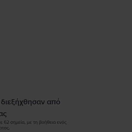
 διεξήχθησαν από
ας
ε 62 σημεία, με τη βοήθεια ενός
ατος.