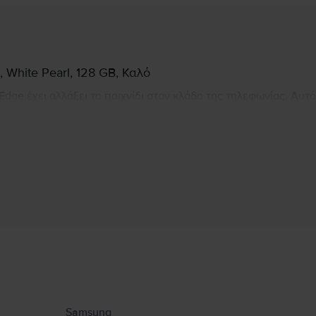
White Pearl, 128 GB, Καλό
ge έχει αλλάξει το παιχνίδι στον κλάδο της τηλεφωνίας. Αυτό
ιασμό, καμπύλες άκρες που αλλάζουν τον τρόπο που χρησιμοποι
0% σε σύντομο χρονικό διάστημα.
Πληροφορίες Κατασκευαστή
υ αφορούν το προϊόν.
Samsung