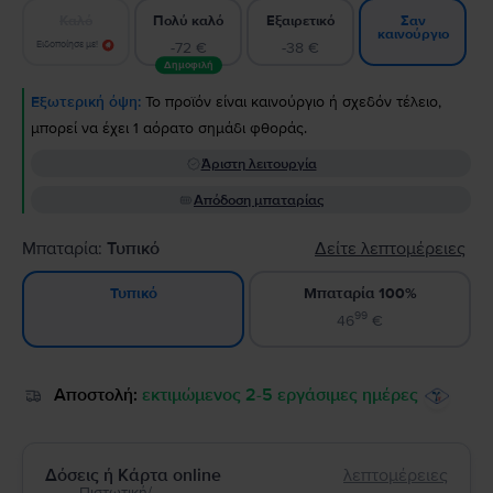
Καλό
Πολύ καλό
Εξαιρετικό
Σαν
καινούργιο
Ειδοποίησε με!
-72 €
-38 €
Δημοφιλή
Εξωτερική όψη:
Το προϊόν είναι καινούργιο ή σχεδόν τέλειο,
μπορεί να έχει 1 αόρατο σημάδι φθοράς.
Άριστη λειτουργία
Απόδοση μπαταρίας
Μπαταρία:
Τυπικό
Δείτε λεπτομέρειες
Μπαταρία 100%
Τυπικό
99
46
€
Αποστολή:
εκτιμώμενος 2-5 εργάσιμες ημέρες
Δόσεις ή Κάρτα online
λεπτομέρειες
Πιστωτική/