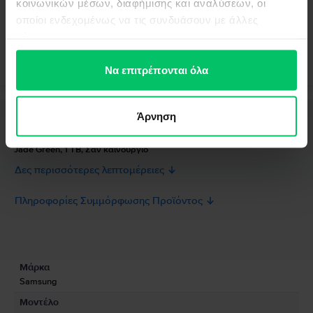
κοινωνικών μέσων, διαφήμισης και αναλύσεων, οι
οποίοι ενδεχομένως να τις συνδυάσουν με άλλες
πληροφορίες που τους έχετε παραχωρήσει ή τις οποίες
έχουν συλλέξει σε σχέση με την από μέρους σας χρήση
των υπηρεσιών τους.
Να επιτρέπονται όλα
Άρνηση
Περιγραφή
Κινητό τηλέφωνο Samsung Galaxy S25 Ultra 5G Dual Sim, Titanium
Jade Green, 1 TB, Σαν καινούργιο
Δες περισσότερες λεπτομέρειες
Πληροφορίες Συμμόρφωσης Προϊόντος
Πληροφορίες Ασφάλειας Προϊόντος
Προδιαγραφές
Μάρκα
Πληροφορίες Κατασκευαστή
Samsung
Μοντέλο
Πληροφορίες Υπεύθυνου Προσώπου