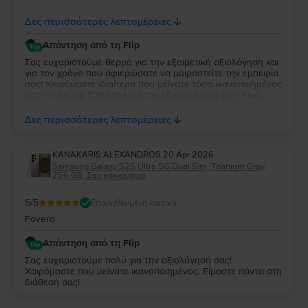
Συγχαρητήρια σε όλη την ομάδα του flip.gr, συνιστώ
ανεπιφύλακτα να δοκιμάσετε το συγκεκριμένο κατάστημα.
Δες περισσότερες λεπτομέρειες
Αν κάτι δεν σας ταιριάζει μπορείτε να επιστρέψετε τη
συσκευή εντός 30 ημερών. Έχω 2 χρόνια εγγύηση από το
Απάντηση από τη Flip
flip.gr και επίσης η συσκευή είναι ακόμη εντός της εγγύησης
της samsung. Ένα μεγάλο ευχαριστώ σε όλη την ομάδα του
Σας ευχαριστούμε θερμά για την εξαιρετική αξιολόγηση και
flip.gr. Η συνολική μου εμπειρία είναι 10+!!
για τον χρόνο που αφιερώσατε να μοιραστείτε την εμπειρία
σας! Χαιρόμαστε ιδιαίτερα που μείνατε τόσο ικανοποιημένος
από το Galaxy S25 Ultra και την εξυπηρέτησή μας. Είναι
μεγάλη μας χαρά να γνωρίζουμε ότι το Samsung S25 Ultra
ανταποκρίθηκε πλήρως στις προσδοκίες σας και ότι η
Δες περισσότερες λεπτομέρειες
συνολική εμπειρία σας με τη Flip ήταν τόσο θετική. Σας
ευχαριστούμε για την εμπιστοσύνη και τη σύστασή σας! Να
το χαρείτε και θα είμαστε πάντα στη διάθεσή σας για
KANAKARIS ALEXANDROS
,
20 Apr 2026
οτιδήποτε χρειαστείτε στο μέλλον.
Samsung Galaxy S25 Ultra 5G Dual Sim, Titanium Gray,
256 GB, Σαν καινούργιο
5
/5
Επαληθευμένη κριτική
Fovero
Απάντηση από τη Flip
Σας ευχαριστούμε πολύ για την αξιολόγησή σας!
Χαιρόμαστε που μείνατε ικανοποιημένος. Είμαστε πάντα στη
διάθεσή σας!