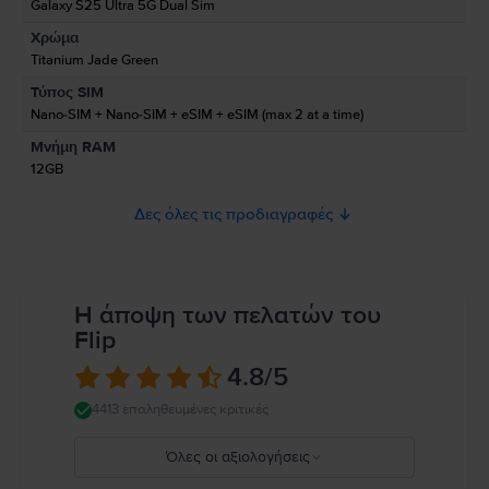
Galaxy S25 Ultra 5G Dual Sim
Χρώμα
Πληροφορίες Ασφάλειας Προϊόντος
Titanium Jade Green
Πληροφορίες σχετικά με τις προειδοποιήσεις ασφαλείας που αφορούν
Τύπος SIM
το προϊόν.
Nano-SIM + Nano-SIM + eSIM + eSIM (max 2 at a time)
Παρακαλώ διαβάστε το εγχειρίδιο.
Μνήμη RAM
12GB
Δες όλες τις προδιαγραφές
Η άποψη των πελατών του
Flip
4.8
/5
4413 επαληθευμένες κριτικές
Όλες οι αξιολογήσεις