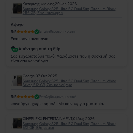
Κατερινης ιωαννης
,
20 Jan 2026
Samsung Galaxy S25 Ultra 5G Dual Sim, Titanium Black,
256 GB, Σαν καινούργιο
Αψογο
5
/5
Επαληθευμένη κριτική
Ειναι σαν καινουργιο
Απάντηση από τη Flip
Σας ευχαριστούμε πολύ! Χαιρόμαστε που η συσκευή σας
είναι σαν καινούργια.
George
,
07 Oct 2025
Samsung Galaxy S25 Ultra 5G Dual Sim, Titanium White
Silver, 512 GB, Σαν καινούργιο
5
/5
Επαληθευμένη κριτική
καινούργιο χωρίς σημάδι. Με καινούργια μπαταρία.
CINEPLEXX ENTERTAINMENT
,
01 Aug 2026
Samsung Galaxy S25 Ultra 5G Dual Sim, Titanium Black,
512 GB, Εξαιρετικό