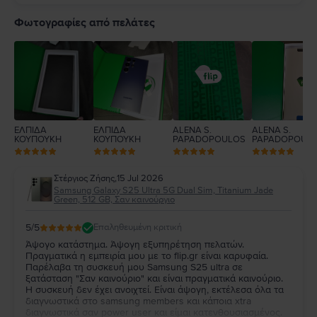
5
4
Φωτογραφίες από πελάτες
3
2
1
ΕΛΠΙΔΑ
ΕΛΠΙΔΑ
ALENA S.
ALENA S.
ΚΟΥΠΟΥΚΗ
ΚΟΥΠΟΥΚΗ
PAPADOPOULOS
PAPADOPOUL
Στέργιος Ζήσης
,
15 Jul 2026
Samsung Galaxy S25 Ultra 5G Dual Sim, Titanium Jade
Green, 512 GB, Σαν καινούργιο
5
/5
Επαληθευμένη κριτική
Άψογο κατάστημα. Άψογη εξυπηρέτηση πελατών.
Πραγματικά η εμπειρία μου με το flip.gr είναι καρυφαία.
Παρέλαβα τη συσκευή μου Samsung S25 ultra σε
ξατάσταση "Σαν καινούριο" και είναι πραγματικά καινούριο.
Η συσκευή δεν έχει ανοιχτεί. Είναι άψογη, εκτέλεσα όλα τα
διαγνωστικά στο samsung members και κάποια xtra
διαγνωστικά σαν power user και είμαι κατενθουσιασμένος.