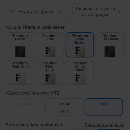
Δωρεάν επιστροφή
Εγγύηση 2 χρόνια
❯
❯
σε 30 ημέρες
Χρώμα:
Titanium Jade Green
Titanium
Titanium
Titanium
Titanium
Black
Gray
Jet Black
Jade
Green
Titanium
Titanium
Titanium
Pink Gold
Silver
White
Blue
Silver
Χώρος αποθήκευσης:
1 TB
256 GB
512 GB
1 TB
-98 €
Κατάσταση:
Σαν καινούργιο
Δείτε λεπτομέρειες