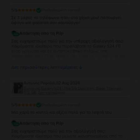
5
/5
Επαληθευμένη κριτική
Σε 3 μέρες το τηλέφωνο ήταν στα χέρια μου! Λειτουργεί
άψογα και φαίνεται σαν καινούργιο!
Απάντηση από τη Flip
Σας ευχαριστούμε πολύ για την υπέροχη αξιολόγησή σας!
Χαιρόμαστε ιδιαίτερα που παραλάβατε το Galaxy S24 FE
τόσο γρήγορα και ότι ανταποκρίθηκε πλήρως στις
προσδοκίες σας. Είναι μεγάλη μας χαρά να γνωρίζουμε ότι
λειτουργεί άψογα και ότι η κατάστασή της σας άφησε
απόλυτα ικανοποιημένη. Σας ευχαριστούμε για την
Δες περισσότερες λεπτομέρειες
εμπιστοσύνη σας και σας ευχόμαστε να χαρείτε τη νέα σας
συσκευή!
Aντωνής Ροφαϊελ
,
02 Aug 2026
Samsung Galaxy S24 Ultra 5G Dual Sim, Black Titanium,
512 GB, Σαν καινούργιο
5
/5
Επαληθευμένη κριτική
Μια χαρά το κινητό και αξίζει πολύ για τα λεφτά του
Απάντηση από τη Flip
Σας ευχαριστούμε πολύ για την αξιολόγησή σας!
Χαιρόμαστε ιδιαίτερα που μείνατε ικανοποιημένος από το