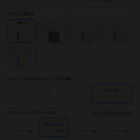
σε 30 ημέρες
Χρώμα:
Blue
Graphite
Gray
Mint
Blue
Yellow
Χώρος αποθήκευσης:
512 GB
128 GB
256 GB
512 GB
Κατάσταση:
Πολύ καλό
Δείτε λεπτομέρειες
Καλό
Εξαιρετικό
Σαν καινούργιο
Πολύ καλό
Ειδοποίησε με!
Ειδοποίησε με!
Ειδοποίησε με!
Ειδοποίησε με!