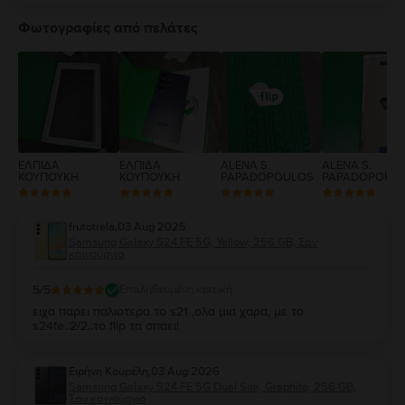
5
4
Φωτογραφίες από πελάτες
3
2
1
ΕΛΠΙΔΑ
ΕΛΠΙΔΑ
ALENA S.
ALENA S.
ΚΟΥΠΟΥΚΗ
ΚΟΥΠΟΥΚΗ
PAPADOPOULOS
PAPADOPOUL
frutotrela
,
03 Aug 2025
Samsung Galaxy S24 FE 5G, Yellow, 256 GB, Σαν
καινούργιο
5
/5
Επαληθευμένη κριτική
ειχα παρει παλιοτερα το s21 ,ολα μια χαρα, με το
s24fe..2/2..το flip τα σπαει!
Ειρήνη Κουρέλη
,
03 Aug 2026
Samsung Galaxy S24 FE 5G Dual Sim, Graphite, 256 GB,
Σαν καινούργιο