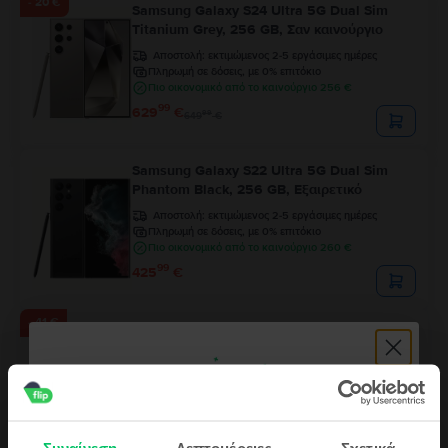
- 20 €
Samsung Galaxy S24 Ultra 5G Dual Sim
Titanium Grey, 256 GB, Σαν καινούργιο
Αποστολή:
εκτιμώμενος 2-5 εργάσιμες ημέρες
Πληρωμή σε δόσεις, με 0% επιτόκιο
Πιο οικονομικό από το καινούργιο 256 €
99
629
€
99
649
€
Samsung Galaxy S22 Ultra 5G Dual Sim
Phantom Black, 256 GB, Εξαιρετικό
Αποστολή:
εκτιμώμενος 2-5 εργάσιμες ημέρες
Πληρωμή σε δόσεις, με 0% επιτόκιο
Πιο οικονομικό από το καινούργιο 260 €
99
425
€
- 41 €
Samsung Galaxy S24 Ultra 5G Dual Sim
Titanium Grey, 512 GB, Εξαιρετικό
Αποστολή:
εκτιμώμενος 2-5 εργάσιμες ημέρες
Πληρωμή σε δόσεις, με 0% επιτόκιο
Πιο οικονομικό από το καινούργιο 328 €
99
625
€
99
666
€
Συναίνεση
Λεπτομέρειες
Σχετικά