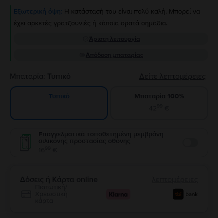
Εξωτερική όψη:
Η κατάστασή του είναι πολύ καλή. Μπορεί να
έχει αρκετές γρατζουνιές ή κάποια ορατά σημάδια.
Άριστη λειτουργία
Απόδοση μπαταρίας
Μπαταρία:
Τυπικό
Δείτε λεπτομέρειες
Μπαταρία 100%
Τυπικό
99
42
€
Επαγγελματικά τοποθετημένη μεμβράνη
σιλικόνης προστασίας οθόνης
Enable
99
16
€
Δόσεις ή Κάρτα online
λεπτομέρειες
Πιστωτική/
Χρεωστική
κάρτα