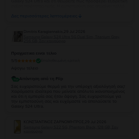
Galaxy S24 Ultra και ότι θεωρείτε πως προσφέρει εξαιρετική
σχέση ποιότητας-τιμής. Η εμπιστοσύνη σας σημαίνει πολλά
για εμάς. Να χαρείτε τη νέα σας συσκευή και θα χαρούμε να
Δες περισσότερες λεπτομέρειες
σας εξυπηρετήσουμε ξανά στο μέλλον!
Dimitris Karagiannakis
,
29 Jul 2026
Samsung Galaxy S24 Ultra 5G Dual Sim, Titanium Grey,
256 GB, Σαν καινούργιο
Πραγματικα ειναι τελιο
5
/5
Επαληθευμένη κριτική
Αψογω τελειο
Απάντηση από τη Flip
Σας ευχαριστούμε θερμά για την υπέροχη αξιολόγησή σας!
Χαιρόμαστε ιδιαίτερα που μείνατε απόλυτα ικανοποιημένος
και ότι η εμπειρία σας ήταν άψογη. Σας ευχαριστούμε για
την εμπιστοσύνη σας και ευχόμαστε να απολαύσετε το
Galaxy S24 Ultra.
ΚΩΝΣΤΑΝΤΙΝΟΣ ΖΑΡΝΟΜΉΤΡΟΣ
,
29 Jul 2026
Samsung Galaxy S22 5G, Phantom Black, 128 GB, Σαν
καινούργιο