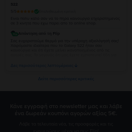
S22
5
/5
Επαληθευμένη κριτική
Ειναι πολυ καλο σαν να το πηρα καινουργιο ετχαριστημενος
σε 3 κινητα που εχω παρει απο το online shop.
Απάντηση από τη Flip
Σας ευχαριστούμε θερμά για την υπέροχη αξιολόγησή σας!
Χαιρόμαστε ιδιαίτερα που το Galaxy S22 ήταν σαν
καινούργια και ότι έχετε μείνει ικανοποιημένος από τις
αγορές σας. Το γεγονός ότι μας έχετε εμπιστευτεί ήδη για
τρεις αγορές σημαίνει πολλά για εμάς και σας ευχαριστούμε
ειλικρινά για τη στήριξή σας. Σας ευχόμαστε να απολαύσετε
Δες περισσότερες λεπτομέρειες
τη νέα σας συσκευή και θα χαρούμε να σας
εξυπηρετήσουμε ξανά στο μέλλον!
Δείτε περισσότερες κριτικές
Κάνε εγγραφή στο newsletter μας και λάβε
ένα δωρεάν κουπόνι αγορών αξίας 5€.
Λάβε τα τελευταία νέα, τις προσφορές και τις
ενημερώσεις μέχρι να πεις Flip!