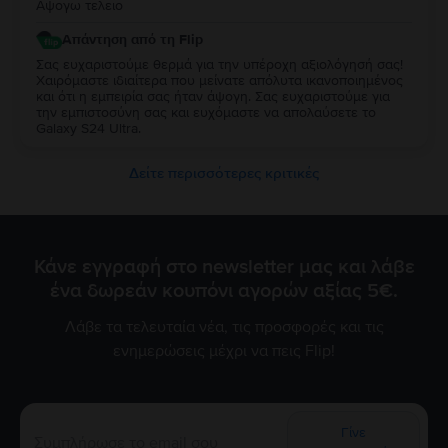
Αψογω τελειο
Απάντηση από τη Flip
Σας ευχαριστούμε θερμά για την υπέροχη αξιολόγησή σας!
Χαιρόμαστε ιδιαίτερα που μείνατε απόλυτα ικανοποιημένος
και ότι η εμπειρία σας ήταν άψογη. Σας ευχαριστούμε για
την εμπιστοσύνη σας και ευχόμαστε να απολαύσετε το
Galaxy S24 Ultra.
Δείτε περισσότερες κριτικές
Κάνε εγγραφή στο newsletter μας και λάβε
ένα δωρεάν κουπόνι αγορών αξίας 5€.
Λάβε τα τελευταία νέα, τις προσφορές και τις
ενημερώσεις μέχρι να πεις Flip!
Γίνε