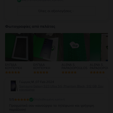
4425 επαληθευμένες κριτικές
Όλες οι αξιολογήσεις
5
4
Φωτογραφίες από πελάτες
3
2
1
ΕΛΠΙΔΑ
ΕΛΠΙΔΑ
ALENA S.
ALENA S.
ΚΟΥΠΟΥΚΗ
ΚΟΥΠΟΥΚΗ
PAPADOPOULOS
PAPADOPOUL
Γιώργος Μ.
,
07 Feb 2024
Samsung Galaxy S23 Ultra 5G, Phantom Black, 512 GB, Σαν
καινούργιο
5
/5
Επαληθευμένη κριτική
Πραγματικά σαν καινούργιο το τηλέφωνο και γρήγορη
παράδοση!