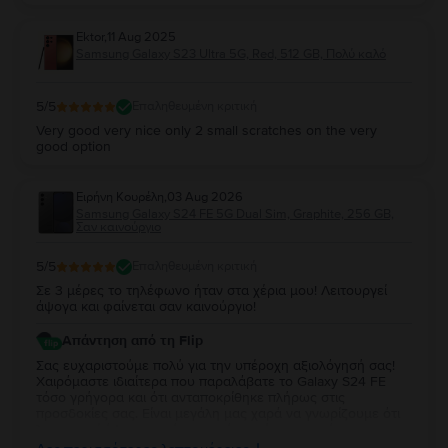
Ektor
,
11 Aug 2025
Samsung Galaxy S23 Ultra 5G, Red, 512 GB, Πολύ καλό
5
/5
Επαληθευμένη κριτική
Very good very nice only 2 small scratches on the very
good option
Ειρήνη Κουρέλη
,
03 Aug 2026
Samsung Galaxy S24 FE 5G Dual Sim, Graphite, 256 GB,
Σαν καινούργιο
5
/5
Επαληθευμένη κριτική
Σε 3 μέρες το τηλέφωνο ήταν στα χέρια μου! Λειτουργεί
άψογα και φαίνεται σαν καινούργιο!
Απάντηση από τη Flip
Σας ευχαριστούμε πολύ για την υπέροχη αξιολόγησή σας!
Χαιρόμαστε ιδιαίτερα που παραλάβατε το Galaxy S24 FE
τόσο γρήγορα και ότι ανταποκρίθηκε πλήρως στις
προσδοκίες σας. Είναι μεγάλη μας χαρά να γνωρίζουμε ότι
λειτουργεί άψογα και ότι η κατάστασή της σας άφησε
απόλυτα ικανοποιημένη. Σας ευχαριστούμε για την