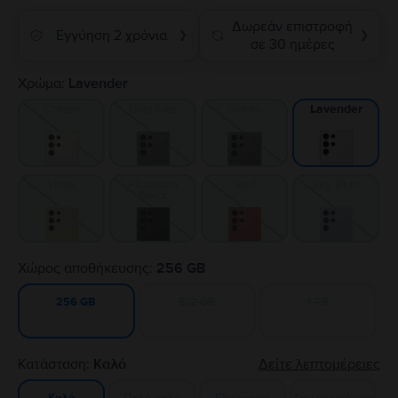
Δωρεάν επιστροφή
Εγγύηση 2 χρόνια
❯
❯
σε 30 ημέρες
Χρώμα:
Lavender
Cream
Graphite
Green
Lavender
Lime
Phantom
Red
Sky Blue
Black
Χώρος αποθήκευσης:
256 GB
512 GB
1 TB
256 GB
Κατάσταση:
Καλό
Δείτε λεπτομέρειες
Πολύ καλό
Εξαιρετικό
Σαν καινούργιο