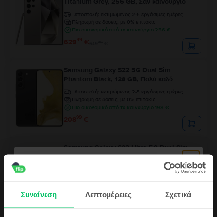
Titanium Grey, 256 GB, Σαν καινούργιο
Αποστολή:
εκτιμώμενος 2-5 εργάσιμες ημέρες
Πληρωμή σε δόσεις, με 0% επιτόκιο
Πιο οικονομικό από το καινούργιο 256 €
99
629
€
99
649
€
Samsung Galaxy S22 5G Dual Sim
Phantom Black, 128 GB, Πολύ καλό
Αποστολή:
εκτιμώμενος 2-5 εργάσιμες ημέρες
Πληρωμή σε δόσεις, με 0% επιτόκιο
Πιο οικονομικό από το καινούργιο 198 €
99
208
€
Samsung Galaxy S22 Ultra 5G Dual Sim
Phantom Black, 256 GB, Εξαιρετικό
Αποστολή:
εκτιμώμενος 2-5 εργάσιμες ημέρες
Πληρωμή σε δόσεις, με 0% επιτόκιο
Πιο οικονομικό από το καινούργιο 260 €
Συναίνεση
Λεπτομέρειες
Σχετικά
99
425
€