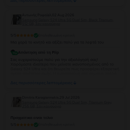
Δες περισσότερες λεπτομέρειες
εμπιστοσύνη σας και σας ευχόμαστε να χαρείτε τη νέα σας
συσκευή!
Aντωνής Ροφαϊελ
,
02 Aug 2026
Samsung Galaxy S24 Ultra 5G Dual Sim, Black Titanium,
512 GB, Σαν καινούργιο
5
/5
Επαληθευμένη κριτική
Μια χαρά το κινητό και αξίζει πολύ για τα λεφτά του
Απάντηση από τη Flip
Σας ευχαριστούμε πολύ για την αξιολόγησή σας!
Χαιρόμαστε ιδιαίτερα που μείνατε ικανοποιημένος από το
Galaxy S24 Ultra και ότι θεωρείτε πως προσφέρει εξαιρετική
σχέση ποιότητας-τιμής. Η εμπιστοσύνη σας σημαίνει πολλά
για εμάς. Να χαρείτε τη νέα σας συσκευή και θα χαρούμε να
Δες περισσότερες λεπτομέρειες
σας εξυπηρετήσουμε ξανά στο μέλλον!
Dimitris Karagiannakis
,
29 Jul 2026
Samsung Galaxy S24 Ultra 5G Dual Sim, Titanium Grey,
256 GB, Σαν καινούργιο
Πραγματικα ειναι τελιο
5
/5
Επαληθευμένη κριτική