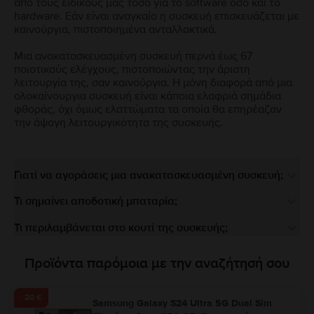
από τους ειδικούς μας τόσο για το software όσο και το
hardware. Εάν είναι αναγκαίο η συσκευή επισκευάζεται με
καινούργια, πιστοποιημένα ανταλλακτικά.
Μια ανακατασκευασμένη συσκευή περνά έως 67
ποιοτικούς ελέγχους, πιστοποιώντας την άριστη
λειτουργία της, σαν καινούργια. Η μόνη διαφορά από μια
ολοκαίνουργια συσκευή είναι κάποια ελαφριά σημάδια
φθοράς, όχι όμως ελαττώματα τα οποία θα επηρέαζαν
την άψογη λειτουργικότητα της συσκευής.
Γιατί να αγοράσεις μια ανακατασκευασμένη συσκευή;
Τι σημαίνει αποδοτική μπαταρία;
Τι περιλαμβάνεται στο κουτί της συσκευής;
Προϊόντα παρόμοια με την αναζήτησή σου
- 20 €
Samsung Galaxy S24 Ultra 5G Dual Sim