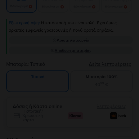
Καλό
Ειδοποίησε με!
Ειδοποίησε με!
Ειδοποίησε με!
Ειδοποίησε με!
Εξωτερική όψη:
Η κατάστασή του είναι καλή. Έχει όμως
αρκετές εμφανείς γρατζουνιές ή πολύ ορατά σημάδια.
Άριστη λειτουργία
Απόδοση μπαταρίας
Μπαταρία:
Τυπικό
Δείτε λεπτομέρειες
Μπαταρία 100%
Τυπικό
99
40
€
Δόσεις ή Κάρτα online
λεπτομέρειες
Πιστωτική/
Χρεωστική
κάρτα