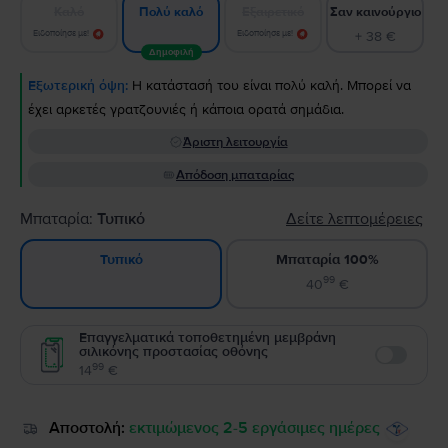
Καλό
Εξαιρετικό
Σαν καινούργιο
Πολύ καλό
Ειδοποίησε με!
Ειδοποίησε με!
+ 38 €
Δημοφιλή
Εξωτερική όψη:
Η κατάστασή του είναι πολύ καλή. Μπορεί να
έχει αρκετές γρατζουνιές ή κάποια ορατά σημάδια.
Άριστη λειτουργία
Απόδοση μπαταρίας
Μπαταρία:
Τυπικό
Δείτε λεπτομέρειες
Μπαταρία 100%
Τυπικό
99
40
€
Επαγγελματικά τοποθετημένη μεμβράνη
σιλικόνης προστασίας οθόνης
Enable
99
14
€
Αποστολή:
εκτιμώμενος 2-5 εργάσιμες ημέρες