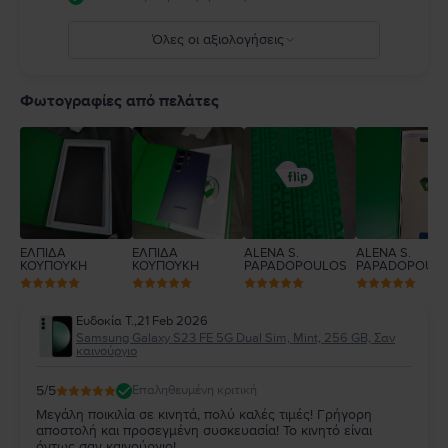
Όλες οι αξιολογήσεις
5
4
Φωτογραφίες από πελάτες
3
2
1
ΕΛΠΙΔΑ
ΕΛΠΙΔΑ
ALENA S.
ALENA S.
ΚΟΥΠΟΥΚΗ
ΚΟΥΠΟΥΚΗ
PAPADOPOULOS
PAPADOPOUL
Ευδοκία Τ.
,
21 Feb 2026
Samsung Galaxy S23 FE 5G Dual Sim, Mint, 256 GB, Σαν
καινούργιο
5
/5
Επαληθευμένη κριτική
Μεγάλη ποικιλία σε κινητά, πολύ καλές τιμές! Γρήγορη
αποστολή και προσεγμένη συσκευασία! Το κινητό είναι
όντως σαν καινούργιο!