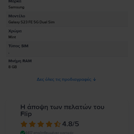
Μάρκα
Πληροφορίες Κατασκευαστή
Samsung
Μοντέλο
Πληροφορίες Υπεύθυνου Προσώπου
Galaxy S23 FE 5G Dual Sim
Χρώμα
Πληροφορίες Ασφάλειας Προϊόντος
Mint
Πληροφορίες σχετικά με τις προειδοποιήσεις ασφαλείας που αφορούν
Τύπος SIM
το προϊόν.
,
Παρακαλώ διαβάστε το εγχειρίδιο.
Μνήμη RAM
8 GB
Δες όλες τις προδιαγραφές
Η άποψη των πελατών του
Flip
4.8
/5
4417 επαληθευμένες κριτικές