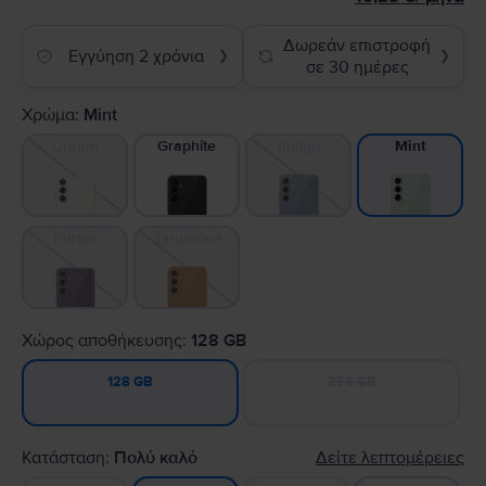
Δωρεάν επιστροφή
Εγγύηση 2 χρόνια
❯
❯
σε 30 ημέρες
Χρώμα:
Mint
Cream
Graphite
Indigo
Mint
Purple
Tangerine
Χώρος αποθήκευσης:
128 GB
256 GB
128 GB
Κατάσταση:
Πολύ καλό
Δείτε λεπτομέρειες