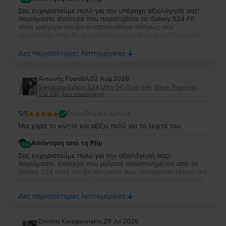
Σας ευχαριστούμε πολύ για την υπέροχη αξιολόγησή σας!
Χαιρόμαστε ιδιαίτερα που παραλάβατε το Galaxy S24 FE
τόσο γρήγορα και ότι ανταποκρίθηκε πλήρως στις
προσδοκίες σας. Είναι μεγάλη μας χαρά να γνωρίζουμε ότι
λειτουργεί άψογα και ότι η κατάστασή της σας άφησε
απόλυτα ικανοποιημένη. Σας ευχαριστούμε για την
Δες περισσότερες λεπτομέρειες
εμπιστοσύνη σας και σας ευχόμαστε να χαρείτε τη νέα σας
συσκευή!
Aντωνής Ροφαϊελ
,
02 Aug 2026
Samsung Galaxy S24 Ultra 5G Dual Sim, Black Titanium,
512 GB, Σαν καινούργιο
5
/5
Επαληθευμένη κριτική
Μια χαρά το κινητό και αξίζει πολύ για τα λεφτά του
Απάντηση από τη Flip
Σας ευχαριστούμε πολύ για την αξιολόγησή σας!
Χαιρόμαστε ιδιαίτερα που μείνατε ικανοποιημένος από το
Galaxy S24 Ultra και ότι θεωρείτε πως προσφέρει εξαιρετική
σχέση ποιότητας-τιμής. Η εμπιστοσύνη σας σημαίνει πολλά
για εμάς. Να χαρείτε τη νέα σας συσκευή και θα χαρούμε να
Δες περισσότερες λεπτομέρειες
σας εξυπηρετήσουμε ξανά στο μέλλον!
Dimitris Karagiannakis
,
29 Jul 2026