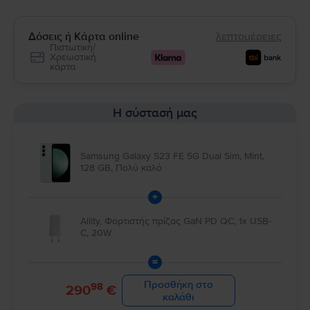
Δόσεις ή Κάρτα online
λεπτομέρειες
Πιστωτική/
Χρεωστική
κάρτα
Η σύστασή μας
Samsung Galaxy S23 FE 5G Dual Sim, Mint,
128 GB, Πολύ καλό
+
Allity, Φορτιστής πρίζας GaN PD QC, 1x USB-
C, 20W
=
Προσθήκη στο
98
290
€
καλάθι