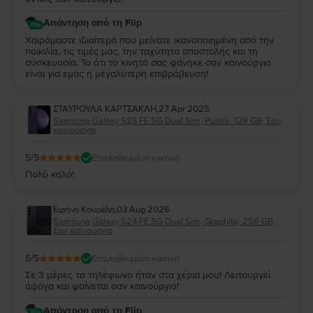
Απάντηση από τη Flip
Χαιρόμαστε ιδιαίτερα που μείνατε ικανοποιημένη από την
ποικιλία, τις τιμές μας, την ταχύτητα αποστολής και τη
συσκευασία. Το ότι το κινητό σας φάνηκε σαν καινούργιο
είναι για εμάς η μεγαλύτερη επιβράβευση!
ΣΤΑΥΡΟΥΛΑ ΚΑΡΤΣΑΚΛΗ
,
27 Apr 2025
Samsung Galaxy S23 FE 5G Dual Sim, Purple, 128 GB, Σαν
καινούργιο
5
/5
Επαληθευμένη κριτική
Πολύ καλό!
Ειρήνη Κουρέλη
,
03 Aug 2026
Samsung Galaxy S24 FE 5G Dual Sim, Graphite, 256 GB,
Σαν καινούργιο
5
/5
Επαληθευμένη κριτική
Σε 3 μέρες το τηλέφωνο ήταν στα χέρια μου! Λειτουργεί
άψογα και φαίνεται σαν καινούργιο!
Απάντηση από τη Flip