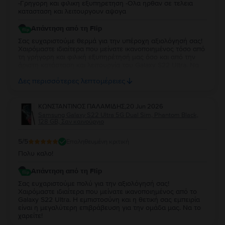
-Γρηγορη και φιλικη εξυπηρετηση -Ολα ηρθαν σε τελεια
κατασταση και λειτουργουν αψογα
Απάντηση από τη Flip
Σας ευχαριστούμε θερμά για την υπέροχη αξιολόγησή σας!
Χαιρόμαστε ιδιαίτερα που μείνατε ικανοποιημένος τόσο από
τη γρήγορη και φιλική εξυπηρέτησή μας όσο και από την
άριστη κατάσταση και λειτουργία του Galaxy S22 Ultra. Να
το χαρείτε και θα είμαστε πάντα στη διάθεσή σας για
Δες περισσότερες λεπτομέρειες
οτιδήποτε χρειαστείτε στο μέλλον!
ΚΩΝΣΤΑΝΤΙΝΟΣ ΠΑΛΑΜΙΔΗΣ
,
20 Jun 2026
Samsung Galaxy S22 Ultra 5G Dual Sim, Phantom Black,
128 GB, Σαν καινούργιο
5
/5
Επαληθευμένη κριτική
Πολυ καλο!
Απάντηση από τη Flip
Σας ευχαριστούμε πολύ για την αξιολόγησή σας!
Χαιρόμαστε ιδιαίτερα που μείνατε ικανοποιημένος από το
Galaxy S22 Ultra. Η εμπιστοσύνη και η θετική σας εμπειρία
είναι η μεγαλύτερη επιβράβευση για την ομάδα μας. Να το
χαρείτε!