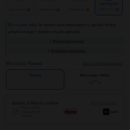
Σαν
καινούργιο
Ειδοποίησε με!
Ειδοποίησε με!
Ειδοποίησε με!
Ειδοποίησε με!
Εξωτερική όψη:
Το προϊόν είναι καινούργιο ή σχεδόν τέλειο,
μπορεί να έχει 1 αόρατο σημάδι φθοράς.
Άριστη λειτουργία
Απόδοση μπαταρίας
Μπαταρία:
Τυπικό
Δείτε λεπτομέρειες
Μπαταρία 100%
Τυπικό
99
42
€
Δόσεις ή Κάρτα online
λεπτομέρειες
Πιστωτική/
Χρεωστική
κάρτα