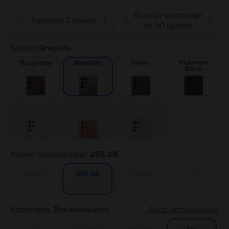
Δωρεάν επιστροφή
Εγγύηση 2 χρόνια
❯
❯
σε 30 ημέρες
Χρώμα:
Graphite
Burgundy
Green
Phantom
Graphite
Black
Phantom
Red
Sky Blue
White
Χώρος αποθήκευσης:
256 GB
128 GB
512 GB
1 TB
256 GB
Κατάσταση:
Σαν καινούργιο
Δείτε λεπτομέρειες
Καλό
Πολύ καλό
Εξαιρετικό