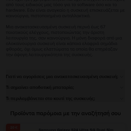
από τους ειδικούς μας τόσο για το software όσο και το
hardware. Εάν είναι αναγκαίο η συσκευή επισκευάζεται με
καινούργια, πιστοποιημένα ανταλλακτικά.
Μια ανακατασκευασμένη συσκευή περνά έως 67
ποιοτικούς ελέγχους, πιστοποιώντας την άριστη
λειτουργία της, σαν καινούργια. Η μόνη διαφορά από μια
ολοκαίνουργια συσκευή είναι κάποια ελαφριά σημάδια
φθοράς, όχι όμως ελαττώματα τα οποία θα επηρέαζαν
την άψογη λειτουργικότητα της συσκευής.
Γιατί να αγοράσεις μια ανακατασκευασμένη συσκευή;
Τι σημαίνει αποδοτική μπαταρία;
Τι περιλαμβάνεται στο κουτί της συσκευής;
Προϊόντα παρόμοια με την αναζήτησή σου
- 20 €
Samsung Galaxy S24 Ultra 5G Dual Sim