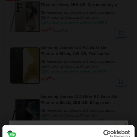
Titanium Grey, 256 GB, Σαν καινούργιο
Αποστολή:
εκτιμώμενος 2-5 εργάσιμες ημέρες
Πληρωμή σε δόσεις, με 0% επιτόκιο
Πιο οικονομικό από το καινούργιο 256 €
99
629
€
99
649
€
Samsung Galaxy S22 5G Dual Sim
Phantom Black, 128 GB, Πολύ καλό
Αποστολή:
εκτιμώμενος 2-5 εργάσιμες ημέρες
Πληρωμή σε δόσεις, με 0% επιτόκιο
Πιο οικονομικό από το καινούργιο 198 €
99
208
€
Samsung Galaxy S22 Ultra 5G Dual Sim
Phantom Black, 256 GB, Εξαιρετικό
Αποστολή:
εκτιμώμενος 2-5 εργάσιμες ημέρες
Πληρωμή σε δόσεις, με 0% επιτόκιο
Πιο οικονομικό από το καινούργιο 260 €
99
425
€