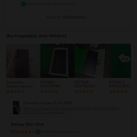
4425 επαληθευμένες κριτικές
Όλες οι αξιολογήσεις
5
4
Φωτογραφίες από πελάτες
3
2
1
Ευαγγελια
ΕΛΠΙΔΑ
ΕΛΠΙΔΑ
ALENA S.
Τσιμπικτσογλου
ΚΟΥΠΟΥΚΗ
ΚΟΥΠΟΥΚΗ
PAPADOPOUL
Dhionisis Vinçani
,
11 Jul 2026
Samsung Galaxy S22 Ultra 5G Dual Sim, Phantom Black,
256 GB, Σαν καινούργιο
Galaxy S22 Ultra
5
/5
Επαληθευμένη κριτική