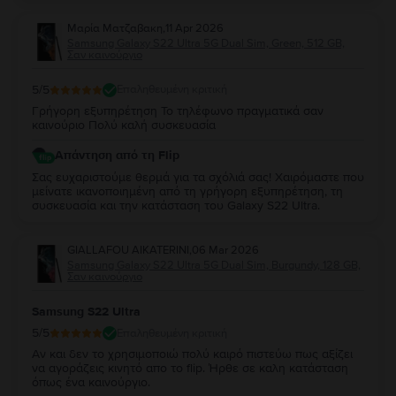
Μαρία Ματζαβακη
,
11 Apr 2026
Samsung Galaxy S22 Ultra 5G Dual Sim, Green, 512 GB,
Σαν καινούργιο
5
/5
Επαληθευμένη κριτική
Γρήγορη εξυπηρέτηση Το τηλέφωνο πραγματικά σαν
καινούριο Πολύ καλή συσκευασία
Απάντηση από τη Flip
Σας ευχαριστούμε θερμά για τα σχόλιά σας! Χαιρόμαστε που
μείνατε ικανοποιημένη από τη γρήγορη εξυπηρέτηση, τη
συσκευασία και την κατάσταση του Galaxy S22 Ultra.
GIALLAFOU AIKATERINI
,
06 Mar 2026
Samsung Galaxy S22 Ultra 5G Dual Sim, Burgundy, 128 GB,
Σαν καινούργιο
Samsung S22 Ultra
5
/5
Επαληθευμένη κριτική
Αν και δεν το χρησιμοποιώ πολύ καιρό πιστεύω πως αξίζει
να αγοράζεις κινητό απο το flip. Ήρθε σε καλη κατάσταση
όπως ένα καινούργιο.