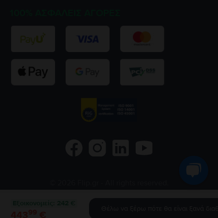
100% ΑΣΦΑΛΕΊΣ ΑΓΟΡΈΣ
©
2026
Flip.gr
- All rights reserved.
Flip.ro
Flip.bg
Rejoy.hu
Εξοικονομείς
:
242 €
Θέλω να ξέρω πότε θα είναι ξανά διαθ
99
443
€