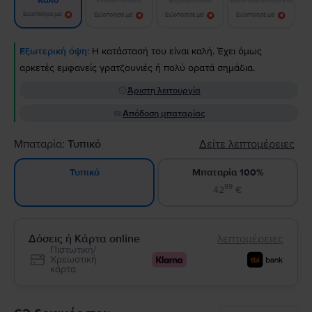
Καλό
Ειδοποίησε με!
Ειδοποίησε με!
Ειδοποίησε με!
Ειδοποίησε με!
Εξωτερική όψη:
Η κατάστασή του είναι καλή. Έχει όμως
αρκετές εμφανείς γρατζουνιές ή πολύ ορατά σημάδια.
Άριστη λειτουργία
Απόδοση μπαταρίας
Μπαταρία:
Τυπικό
Δείτε λεπτομέρειες
Μπαταρία 100%
Τυπικό
99
42
€
Δόσεις ή Κάρτα online
λεπτομέρειες
Πιστωτική/
Χρεωστική
κάρτα