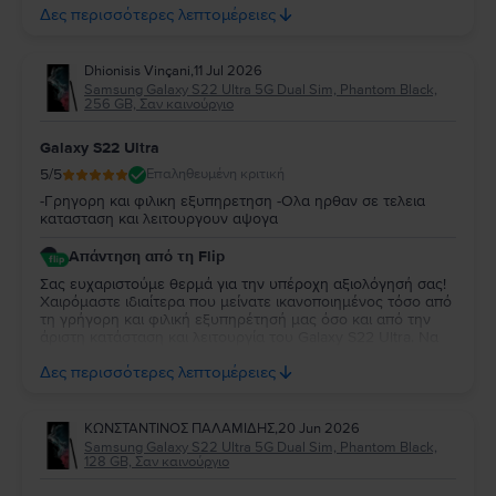
ένα ολοκαίνουργιο προϊόν. Χαιρόμαστε που η επιλογή σας
Δες περισσότερες λεπτομέρειες
ήταν επιτυχημένη!
Dhionisis Vinçani
,
11 Jul 2026
Samsung Galaxy S22 Ultra 5G Dual Sim, Phantom Black,
256 GB, Σαν καινούργιο
Galaxy S22 Ultra
5
/5
Επαληθευμένη κριτική
-Γρηγορη και φιλικη εξυπηρετηση -Ολα ηρθαν σε τελεια
κατασταση και λειτουργουν αψογα
Απάντηση από τη Flip
Σας ευχαριστούμε θερμά για την υπέροχη αξιολόγησή σας!
Χαιρόμαστε ιδιαίτερα που μείνατε ικανοποιημένος τόσο από
τη γρήγορη και φιλική εξυπηρέτησή μας όσο και από την
άριστη κατάσταση και λειτουργία του Galaxy S22 Ultra. Να
το χαρείτε και θα είμαστε πάντα στη διάθεσή σας για
Δες περισσότερες λεπτομέρειες
οτιδήποτε χρειαστείτε στο μέλλον!
ΚΩΝΣΤΑΝΤΙΝΟΣ ΠΑΛΑΜΙΔΗΣ
,
20 Jun 2026
Samsung Galaxy S22 Ultra 5G Dual Sim, Phantom Black,
128 GB, Σαν καινούργιο