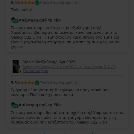
5
/5
Επαληθευμένη κριτική
Πολυ καλο!
Απάντηση από τη Flip
Σας ευχαριστούμε πολύ για την αξιολόγησή σας!
Χαιρόμαστε ιδιαίτερα που μείνατε ικανοποιημένος από το
Galaxy S22 Ultra. Η εμπιστοσύνη και η θετική σας εμπειρία
είναι η μεγαλύτερη επιβράβευση για την ομάδα μας. Να το
χαρείτε!
Μαρία Ματζαβακη
,
11 Apr 2026
Samsung Galaxy S22 Ultra 5G Dual Sim, Green, 512 GB,
Σαν καινούργιο
5
/5
Επαληθευμένη κριτική
Γρήγορη εξυπηρέτηση Το τηλέφωνο πραγματικά σαν
καινούριο Πολύ καλή συσκευασία
Απάντηση από τη Flip
Σας ευχαριστούμε θερμά για τα σχόλιά σας! Χαιρόμαστε που
μείνατε ικανοποιημένη από τη γρήγορη εξυπηρέτηση, τη
συσκευασία και την κατάσταση του Galaxy S22 Ultra.