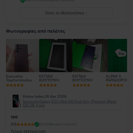
4425 επαληθευμένες κριτικές
Όλες οι αξιολογήσεις
5
4
Φωτογραφίες από πελάτες
3
2
1
Ευαγγελια
ΕΛΠΙΔΑ
ΕΛΠΙΔΑ
ALENA S.
Τσιμπικτσογλου
ΚΟΥΠΟΥΚΗ
ΚΟΥΠΟΥΚΗ
PAPADOPOUL
Xristos ladas
,
26 Apr 2026
Samsung Galaxy S22 Ultra 5G Dual Sim, Phantom Black,
128 GB, Καλό
100
5
/5
Επαληθευμένη κριτική
Τελεια εξεπερετιση