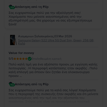
Απάντηση από τη Flip
Σας ευχαριστούμε πολύ για την αξιολόγησή σας!
Χαιρόμαστε που μείνατε ικανοποιημένος από την
εξυπηρέτησή μας. Θα χαρούμε να σας εξυπηρετήσουμε
ξανά!
Αγαμεμνων Σαλισουράκης
,
03 Mar 2026
Samsung Galaxy S22 Ultra 5G Dual Sim, Green, 256 GB,
Καλό
Value for money
5
/5
Επαληθευμένη κριτική
Πολύ καλή τιμή για ένα αξιόπιστο προιον, με εγγύηση καλής
λειτουργίας . Η περιγραφή κατάστασης ηταν ακριβής . Πολύ
καλή επιλογή για όποιον δεν ζητάει ένα ολοκαινουργιο
προιον ...
Απάντηση από τη Flip
Σας ευχαριστούμε πολύ για τα καλά σας λόγια! Χαιρόμαστε
που η περιγραφή της συσκευής ήταν ακριβής και ότι μείνατε
ικανοποιημένος από την τιμή και την αξιοπιστία του
προϊόντος. Στόχος μας είναι να προσφέρουμε ποιοτικά
προϊόντα με εγγύηση, ακόμη και για όσους δεν χρειάζονται