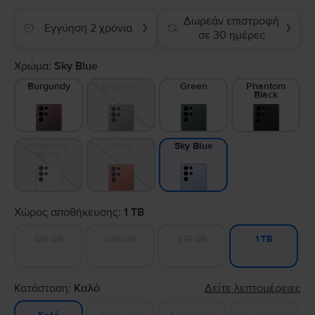
Δωρεάν επιστροφή
Εγγύηση 2 χρόνια
❯
❯
σε 30 ημέρες
Χρώμα:
Sky Blue
Burgundy
Graphite
Green
Phantom
Black
Phantom
Red
Sky Blue
White
Χώρος αποθήκευσης:
1 TB
128 GB
256 GB
512 GB
1 TB
Κατάσταση:
Καλό
Δείτε λεπτομέρειες
Πολύ καλό
Εξαιρετικό
Σαν καινούργιο